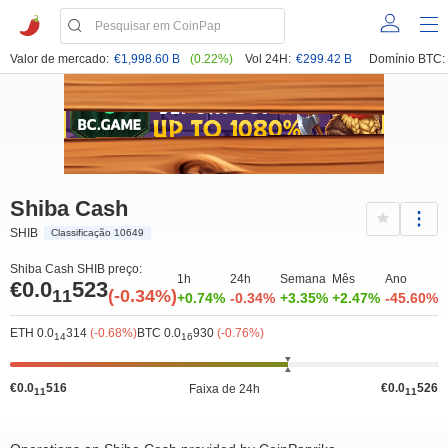
Valor de mercado:
€1,998.60 B
(0.22%)
Vol 24H:
€299.42 B
Domínio BTC:
Shiba Cash
SHIB
Classificação 10649
Shiba Cash SHIB preço:
1h
24h
Semana
Mês
Ano
€0.0
523
11
(-0.34%)
+0.74%
-0.34%
+3.35%
+2.47%
-45.60%
ETH 0.0
314
(-0.68%)
BTC 0.0
930
(-0.76%)
14
16
€0.0
516
€0.0
526
Faixa de 24h
11
11