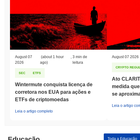
Como Shiba Cash está se desempenhando em
comparação com o mercado cripto mais amplo?
Nos últimos 7 dias, Shiba Cash ganhou
3.35%
, superando o
mercado cripto geral que registrou um ganho de
0.22%
. Isso
indica um desempenho forte na ação de preço de SHIB em
relação ao momentum do mercado mais amplo.
August 07
(about 1 hour
,
3 min de
August 07 2026
2026
ago)
leitura
CRYPTO REGUL
SEC
ETFS
Ato CLARIT
Wintermute conquista licença de
medida que
corretora nos EUA para ações e
se aproxim
ETFs de criptomoedas
Leia o artigo co
Leia o artigo completo
Educação
Toda a Educação