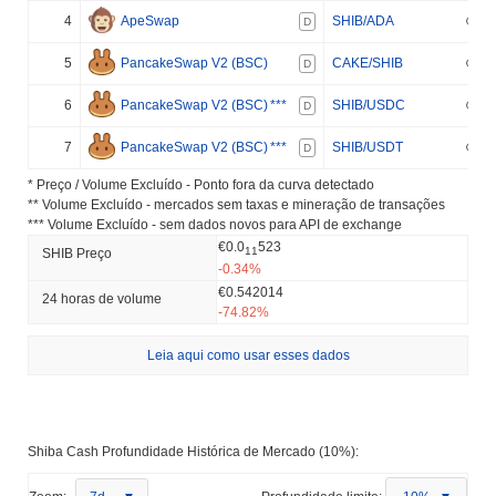
4
ApeSwap
SHIB/ADA
D
5
PancakeSwap V2 (BSC)
CAKE/SHIB
D
6
PancakeSwap V2 (BSC)
***
SHIB/USDC
D
7
PancakeSwap V2 (BSC)
***
SHIB/USDT
D
* Preço / Volume Excluído - Ponto fora da curva detectado
** Volume Excluído - mercados sem taxas e mineração de transações
*** Volume Excluído - sem dados novos para API de exchange
€0.0
523
11
SHIB Preço
-0.34%
€0.542014
24 horas de volume
-74.82%
Leia aqui como usar esses dados
Shiba Cash Profundidade Histórica de Mercado (10%):