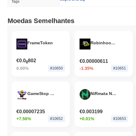
Tags
Moedas Semelhantes
FrameToken
Robinhood Payments Protocol
€0.0
802
€0.00000611
8
0.00%
-1.35%
#10650
#10651
GameStop on PulseChain
NiRmata Network
€0.00007235
€0.003199
+7.56%
+0.01%
#10652
#10653