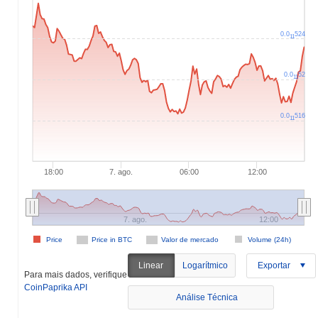
0.0
524
11
0.0
52
11
0.0
516
11
18:00
7. ago.
06:00
12:00
7. ago.
12:00
Price
Price in BTC
Valor de mercado
Volume (24h)
Linear
Logarítmico
Exportar
Para mais dados, verifique
CoinPaprika API
Análise Técnica