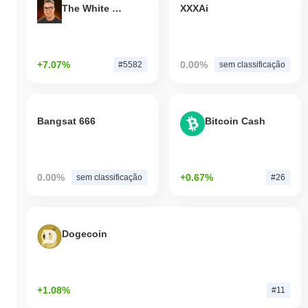
The White Bull
XXXAi
+7.07%
0.00%
#5582
sem classificação
Bangsat 666
Bitcoin Cash
0.00%
+0.67%
sem classificação
#26
Dogecoin
+1.08%
#11