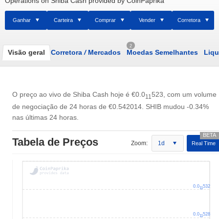
Operations on Shiba Cash provided by CoinPaprika
Ganhar
Carteira
Comprar
Vender
Corretora
2
Visão geral
Corretora
/
Mercados
Moedas Semelhantes
Liqu
O preço ao vivo de Shiba Cash hoje é
€0.0
523
, com um volume
11
de negociação de 24 horas de
€0.542014
. SHIB mudou -0.34%
nas últimas 24 horas.
Tabela de Preços
Zoom:
1d
Real Time
0.0
532
11
0.0
528
11