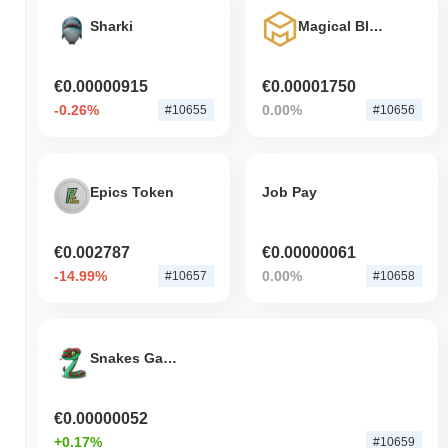
Sharki
Magical Blocks
€0.00000915
€0.00001750
-0.26%
0.00%
#10655
#10656
Epics Token
Job Pay
€0.002787
€0.00000061
-14.99%
0.00%
#10657
#10658
Snakes Game
€0.00000052
+0.17%
#10659