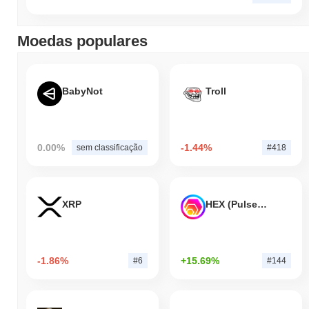
Moedas populares
BabyNot
Troll
0.00%
-1.44%
sem classificação
#418
XRP
HEX (Pulsechain)
-1.86%
+15.69%
#6
#144