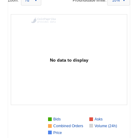
Zoom:
7d
Profundidade limite:
10%
No data to display
Bids
Asks
Combined Orders
Volume (24h)
Price