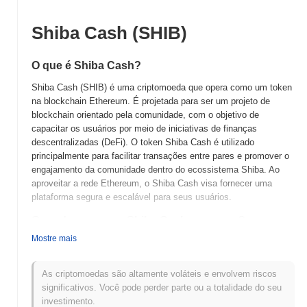
Shiba Cash (SHIB)
O que é Shiba Cash?
Shiba Cash (SHIB) é uma criptomoeda que opera como um token
na blockchain Ethereum. É projetada para ser um projeto de
blockchain orientado pela comunidade, com o objetivo de
capacitar os usuários por meio de iniciativas de finanças
descentralizadas (DeFi). O token Shiba Cash é utilizado
principalmente para facilitar transações entre pares e promover o
engajamento da comunidade dentro do ecossistema Shiba. Ao
aproveitar a rede Ethereum, o Shiba Cash visa fornecer uma
plataforma segura e escalável para seus usuários.
Quando e como o Shiba Cash começou?
Mostre mais
Shiba Cash (SHIB) foi lançado em 2021 como um token orientado
pela comunidade dentro do ecossistema Shiba Inu. Criado por
uma equipe anônima de desenvolvedores, tinha como objetivo
As criptomoedas são altamente voláteis e envolvem riscos
fornecer uma plataforma descentralizada para que os usuários
significativos. Você pode perder parte ou a totalidade do seu
realizassem transações e apoiassem causas beneficentes. O
investimento.