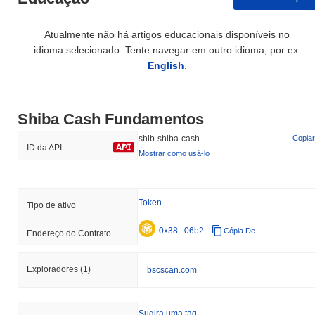
Atualmente não há artigos educacionais disponíveis no
idioma selecionado. Tente navegar em outro idioma, por ex.
English
.
Shiba Cash Fundamentos
shib-shiba-cash
Copiar
ID da API
Mostrar como usá-lo
Token
Tipo de ativo
0x38...06b2
Cópia De
Endereço do Contrato
Exploradores
(1)
bscscan.com
Sugira uma tag