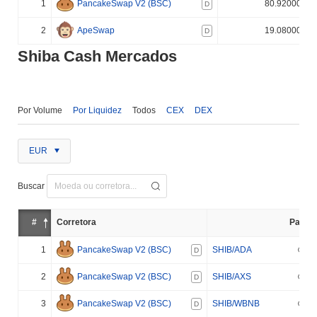
1
PancakeSwap V2 (BSC)
80.920000%
D
2
ApeSwap
19.080000%
D
Shiba Cash Mercados
Por Volume
Por Liquidez
Todos
CEX
DEX
EUR
Buscar
#
Corretora
Par
1
PancakeSwap V2 (BSC)
SHIB/ADA
D
2
PancakeSwap V2 (BSC)
SHIB/AXS
D
3
PancakeSwap V2 (BSC)
SHIB/WBNB
D