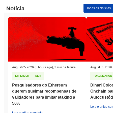
Máxima Histórica (ATH):
$0.000254
Notícia
Todas as Notícias
Mínima Histórica (ATL):
$0.00000000
Arbi Pepe está sendo negociado atualmente
~100.00%
abaixo de
sua ATH .
Como Arbi Pepe está se desempenhando em
comparação com o mercado cripto mais amplo?
Nos últimos 7 dias, Arbi Pepe ganhou
0.00%
, ficando abaixo do
mercado cripto geral que registrou um ganho de
0.99%
. Isso
indica um atraso temporário na ação de preço de PEPE em
relação ao momentum do mercado mais amplo.
August 05 2026
(5 hours ago)
,
3 min de leitura
August 05 2026
ETHEREUM
DEFI
TOKENIZATION
Pesquisadores do Ethereum
Dinari Colo
querem queimar recompensas de
Onchain par
validadores para limitar staking a
Autocustód
50%
Leia o artigo co
Leia o artigo completo