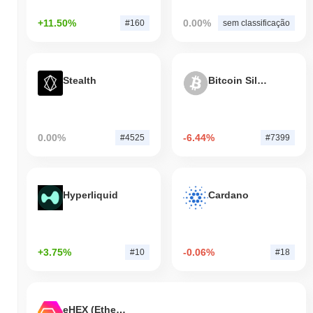
+11.50%
0.00%
#160
sem classificação
Stealth
Bitcoin Silver
0.00%
-6.44%
#4525
#7399
Hyperliquid
Cardano
+3.75%
-0.06%
#10
#18
eHEX (Ethereum)