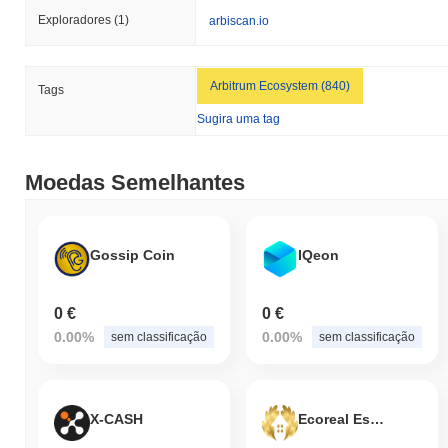
Exploradores
(1)
arbiscan.io
Arbitrum Ecosystem (840)
Tags
Sugira uma tag
Moedas Semelhantes
Gossip Coin
IQeon
0 €
0 €
0.00%
0.00%
sem classificação
sem classificação
X-CASH
Ecoreal Estate