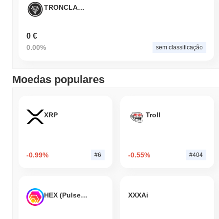
TRONCLASSIC
0 €
0.00%
sem classificação
Moedas populares
XRP
Troll
-0.99%
-0.55%
#6
#404
HEX (Pulsechain)
XXXAi