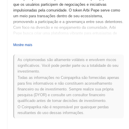
que os usuários participem de negociações e iniciativas
impulsionadas pela comunidade. O token Arbi Pepe serve como
um meio para transações dentro de seu ecossistema,
promovendo a participação e a governança entre seus detentores.
Com foco na diversão e no engajamento da comunidade, Arbi
Pepe busca criar uma plataforma vibrante para entusiastas de
criptomoedas.
Mostre mais
Quando e como o Arbi Pepe começou?
Arbi Pepe (PEPE-ARBI-PEPE) foi lançado em 2023 como uma
As criptomoedas são altamente voláteis e envolvem riscos
criptomoeda baseada em memes, projetada para aproveitar a
significativos. Você pode perder parte ou a totalidade do seu
popularidade do meme Pepe dentro do ecossistema Arbitrum.
investimento.
Criado por uma equipe anônima de desenvolvedores, o projeto
Todas as informações no Coinpaprika são fornecidas apenas
visava fomentar uma comunidade vibrante enquanto
para fins informativos e não constituem aconselhamento
proporcionava uma plataforma divertida e envolvente para os
financeiro ou de investimento. Sempre realize sua própria
usuários. O token foi inicialmente listado em várias exchanges
pesquisa (DYOR) e consulte um consultor financeiro
descentralizadas logo após seu lançamento, contribuindo para
qualificado antes de tomar decisões de investimento.
sua rápida adoção e crescimento da comunidade.
O Coinpaprika não é responsável por quaisquer perdas
resultantes do uso dessas informações.
O que está por vir para o Arbi Pepe?
Arbi Pepe (PEPE-ARBI-PEPE) está prestes a passar por
desenvolvimentos empolgantes à medida que avança para a