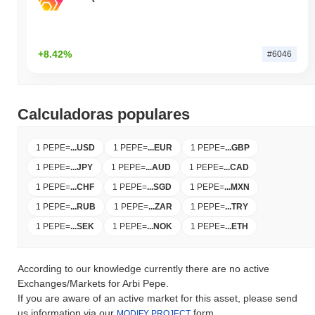
+8.42%
#6046
Calculadoras populares
1 PEPE
=
...
USD
1 PEPE
=
...
EUR
1 PEPE
=
...
GBP
1 PEPE
=
...
JPY
1 PEPE
=
...
AUD
1 PEPE
=
...
CAD
1 PEPE
=
...
CHF
1 PEPE
=
...
SGD
1 PEPE
=
...
MXN
1 PEPE
=
...
RUB
1 PEPE
=
...
ZAR
1 PEPE
=
...
TRY
1 PEPE
=
...
SEK
1 PEPE
=
...
NOK
1 PEPE
=
...
ETH
According to our knowledge currently there are no active
Exchanges/Markets for Arbi Pepe.
If you are aware of an active market for this asset, please send
us information via our
form.
MODIFY PROJECT