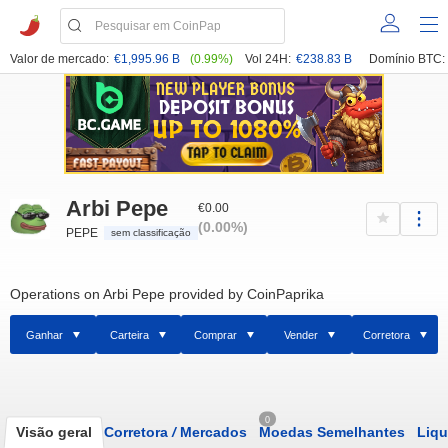
Valor de mercado:
€1,995.96 B
(0.99%)
Vol 24H:
€238.83 B
Domínio BTC:
Arbi Pepe
€0.00
(0.00%)
PEPE
sem classificação
Operations on Arbi Pepe provided by CoinPaprika
Ganhar
Carteira
Comprar
Vender
Corretora
0
Visão geral
Corretora
/
Mercados
Moedas Semelhantes
Liqu