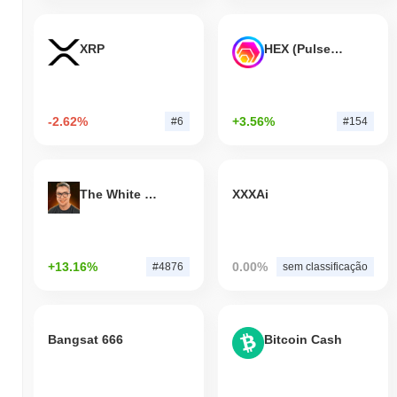
XRP
HEX (Pulsechain)
-2.62%
+3.56%
#6
#154
The White Bull
XXXAi
+13.16%
0.00%
#4876
sem classificação
Bangsat 666
Bitcoin Cash