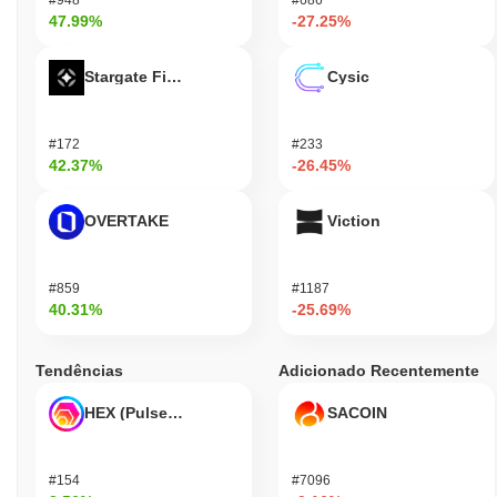
47.99%
-27.25%
Stargate Finance
Cysic
#172
#233
42.37%
-26.45%
OVERTAKE
Viction
#859
#1187
40.31%
-25.69%
Tendências
Adicionado Recentemente
HEX (Pulsechain)
SACOIN
#154
#7096