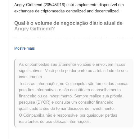
Angry Girlfriend (205/45R16) está amplamente disponível em
exchanges de criptomoedas centralized and decentralized.
Qual é o volume de negociação diário atual de
Angry Girlfriend?
Nas últimas 24 horas, o volume de negociação de Angry Girlfriend
está em
€0.00
.
Mostre mais
Qual é o histórico da faixa de preço de Angry
Girlfriend?
As criptomoedas são altamente voláteis e envolvem riscos
significativos. Você pode perder parte ou a totalidade do seu
Máxima Histórica (ATH):
€0.000252
investimento.
Mínima Histórica (ATL):
€0.00
Todas as informações no Coinpaprika são fornecidas apenas
para fins informativos e não constituem aconselhamento
Angry Girlfriend está sendo negociado atualmente
~98.88%
financeiro ou de investimento. Sempre realize sua própria
abaixo de sua ATH .
pesquisa (DYOR) e consulte um consultor financeiro
qualificado antes de tomar decisões de investimento.
Como Angry Girlfriend está se desempenhando
em comparação com o mercado cripto mais
O Coinpaprika não é responsável por quaisquer perdas
amplo?
resultantes do uso dessas informações.
Nos últimos 7 dias, Angry Girlfriend ganhou
0.00%
, superando o
mercado cripto geral que registrou um declínio de
0.40%
. Isso