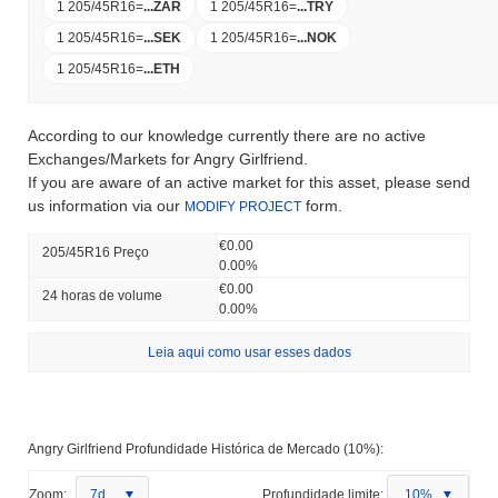
1 205/45R16
=
...
ZAR
1 205/45R16
=
...
TRY
1 205/45R16
=
...
SEK
1 205/45R16
=
...
NOK
1 205/45R16
=
...
ETH
According to our knowledge currently there are no active
Exchanges/Markets for Angry Girlfriend.
If you are aware of an active market for this asset, please send
us information via our
form.
MODIFY PROJECT
€0.00
205/45R16 Preço
0.00%
€0.00
24 horas de volume
0.00%
Leia aqui como usar esses dados
Angry Girlfriend Profundidade Histórica de Mercado (10%):
Zoom:
7d
Profundidade limite:
10%