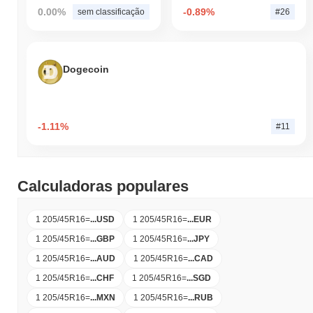
0.00%
-0.89%
sem classificação
#26
Dogecoin
-1.11%
#11
Calculadoras populares
1 205/45R16
=
...
USD
1 205/45R16
=
...
EUR
1 205/45R16
=
...
GBP
1 205/45R16
=
...
JPY
1 205/45R16
=
...
AUD
1 205/45R16
=
...
CAD
1 205/45R16
=
...
CHF
1 205/45R16
=
...
SGD
1 205/45R16
=
...
MXN
1 205/45R16
=
...
RUB