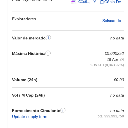
Cópia De
CXo9...jnfM
Exploradores
Solscan.io
Valor de mercado
no data
Máxima Histórica
€0.000252
28 Apr 24
% to ATH (8,843.92%)
Volume (24h)
€0.00
Vol / M Cap (24h)
no data
Fornecimento Circulante
no data
Update supply form
Total:999,993,750