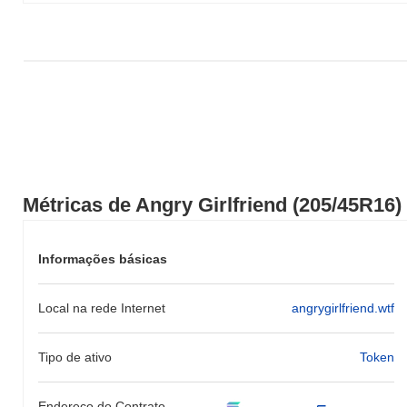
indica um desempenho forte na ação de preço de 205/45R16 em
relação ao momentum do mercado mais amplo.
Métricas de Angry Girlfriend (205/45R16)
Informações básicas
Local na rede Internet
angrygirlfriend.wtf
Tipo de ativo
Token
Endereço do Contrato