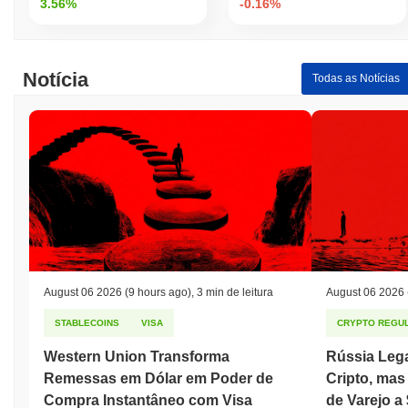
3.56%
-0.16%
Notícia
Todas as Notícias
August 06 2026
(9 hours ago)
,
3 min de leitura
August 06 2026
STABLECOINS
VISA
CRYPTO REGUL
Western Union Transforma
Rússia Leg
Remessas em Dólar em Poder de
Cripto, ma
Compra Instantâneo com Visa
de Varejo a