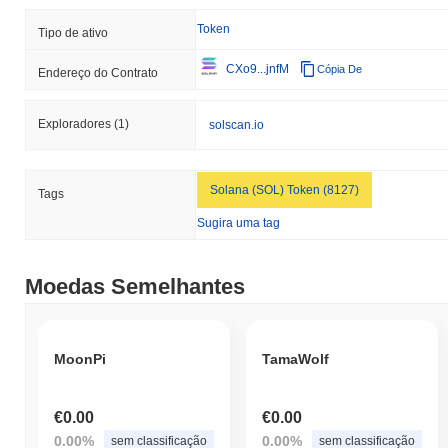
Token
Tipo de ativo
CXo9...jnfM
Cópia De
Endereço do Contrato
Exploradores
(1)
solscan.io
Solana (SOL) Token (8127)
Tags
Sugira uma tag
Moedas Semelhantes
MoonPi
TamaWolf
€0.00
€0.00
0.00%
0.00%
sem classificação
sem classificação