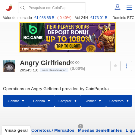
Valor de mercado:
€1,988.85 B
(-0.40%)
Vol 24H:
€173.01 B
Domínio BTC
Angry Girlfriend
€0.00
(0.00%)
205/45R16
sem classificação
Operations on Angry Girlfriend provided by CoinPaprika
Ganhar
Carteira
Comprar
Vender
Corretora
0
Visão geral
Corretora
/
Mercados
Moedas Semelhantes
Liqu