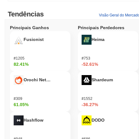
Tendências
Visão Geral do Mercad
Principais Ganhos
Principais Perdedores
Fusionist
Heima
#1205
#753
82.41%
-52.61%
Orochi Network
Shardeum
#309
#1552
61.05%
-36.27%
Hashflow
DODO
#948
#686