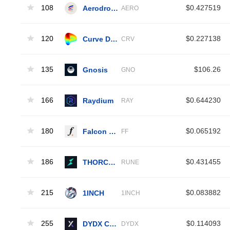
108
Aerodrome Finance
$0.427519
AERO
120
Curve DAO Token
$0.227138
CRV
135
Gnosis
$106.26
GNO
166
Raydium
$0.644230
RAY
180
Falcon Finance
$0.065192
FF
186
THORChain
$0.431455
RUNE
215
1INCH
$0.083882
1INCH
255
DYDX Chain
$0.114093
DYDX