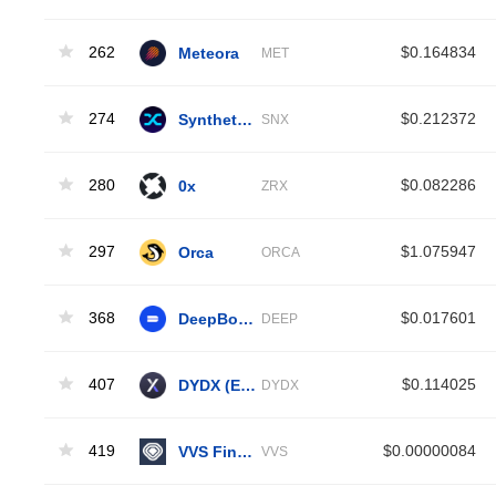
262
Meteora
$0.164834
MET
274
Synthetix Network
$0.212372
SNX
280
0x
$0.082286
ZRX
297
Orca
$1.075947
ORCA
368
DeepBook Protocol
$0.017601
DEEP
407
DYDX (ETH)
$0.114025
DYDX
419
VVS Finance
$0.00000084
VVS