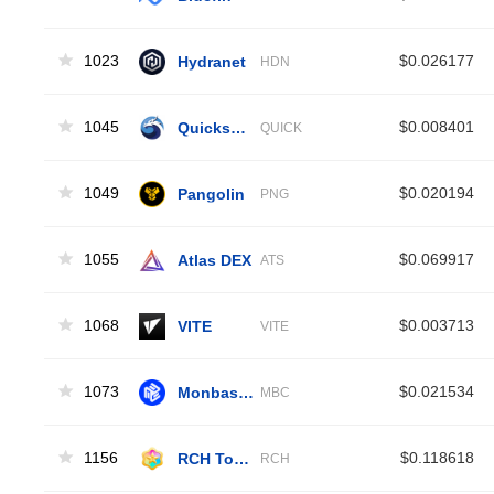
1023
Hydranet
$0.026177
HDN
1045
Quickswap
$0.008401
QUICK
1049
Pangolin
$0.020194
PNG
1055
Atlas DEX
$0.069917
ATS
1068
VITE
$0.003713
VITE
1073
MonbaseCoin
$0.021534
MBC
1156
RCH Token
$0.118618
RCH