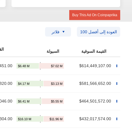
Buy This Ad On Coinpaprika
العودة إلى أفضل 100
فلاتر
القيمة السوقية
السيولة
451.00
$614,449,107.00
820.00
$581,566,652.00
046.00
$464,501,572.00
304.00
$432,017,574.00