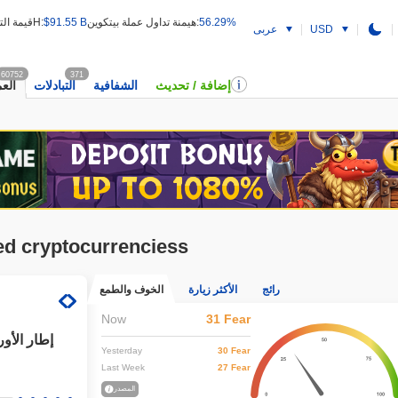
56.29%
هيمنة تداول عملة بيتكوين:
$91.55 B
قيمة التداول 24H:
USD
عربى
60752
371
إضافة / تحديث
الشفافية
التبادلات
الع
ed cryptocurrenciess
رائج
الأكثر زيارة
الخوف والطمع
Now
31 Fear
إطار الأور
Yesterday
30 Fear
Last Week
27 Fear
المصدر