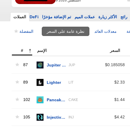
9 أغسطس 2026
رائج
الأكثر زيارة
عملات الميم
تم الإضافة مؤخرًا
DeFi
العملات
ة
معدلات العائد
نظرة عامة على السعر
المفضلة
السعر
الإسم
#
87
Jupiter Exchange Token
$0.185058
JUP
89
Lighter
$2.33
LIT
102
PancakeSwap
$1.44
CAKE
105
Injective Protocol
$4.42
INJ