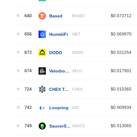
640
Based
$0.073712
BASED
656
HumidiFi
$0.069970
WET
672
DODO
$0.021254
DODO
674
Velodrome Finance
$0.017901
VELO
724
CHEX Token
$0.010365
CHEX
742
Loopring
$0.009934
LRC
749
SaucerSwap
$0.013065
SAUCE