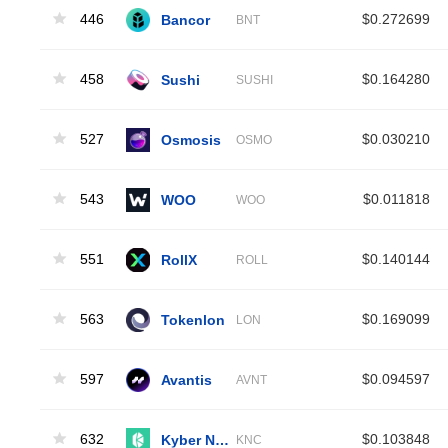
446
Bancor
$0.272699
BNT
458
Sushi
$0.164280
SUSHI
527
Osmosis
$0.030210
OSMO
543
WOO
$0.011818
WOO
551
RollX
$0.140144
ROLL
563
Tokenlon
$0.169099
LON
597
Avantis
$0.094597
AVNT
632
Kyber Network Crystal
$0.103848
KNC