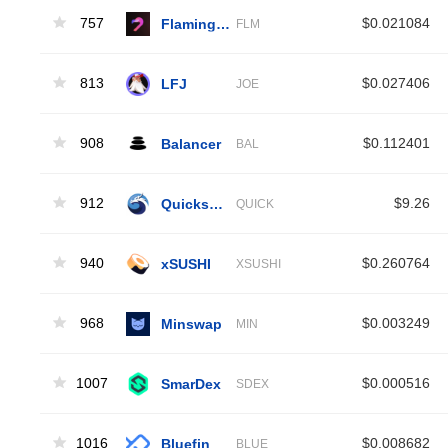
757
Flamingo Finance
$0.021084
FLM
813
LFJ
$0.027406
JOE
908
Balancer
$0.112401
BAL
912
Quickswap [OLD]
$9.26
QUICK
940
xSUSHI
$0.260764
XSUSHI
968
Minswap
$0.003249
MIN
1007
SmarDex
$0.000516
SDEX
1016
Bluefin
$0.008682
BLUE