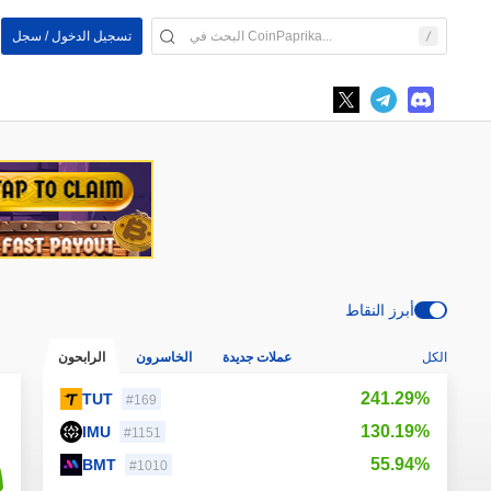
تسجيل الدخول / سجل
أبرز النقاط
الكل
عملات جديدة
الخاسرون
الرابحون
241.29%
TUT
#169
130.19%
IMU
#1151
55.94%
BMT
#1010