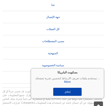
عنا
جهة الإتصال
كل العملات
مسرد المصطلحات
المنهجية
سياسة الخصوصوية
بسكويت البابريكا
تعليمات الاستخدام
...
نستخدم ملفات تعريف الارتباط لتحسين تجربة تصفحك
More
تنويه مهم:
العملات المشفرة شديدة التقلب وتنطوي على مخاطر كبيرة. قد تخسر جزءاً أو كل
إغلاق
استثمارك. جميع المعلومات على Coinpaprika مقدمة لأغراض إعلامية فقط ولا تشكل نصيحة
مالية أو استثمارية. قم دائماً بإجراء بحثك الخاص (DYOR) واستشر مستشاراً مالياً مؤهلاً قبل اتخاذ
قرارات الاستثمار. Coinpaprika غير مسؤولة عن أي خسائر ناتجة عن استخدام هذه المعلومات.