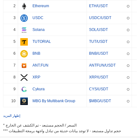
2
Ethereum
ETH/USDT
3
USDC
USDC/USDT
4
Solana
SOL/USDT
5
TUTORIAL
TUT/USDT
6
BNB
BNB/USDT
7
ANT.FUN
ANTFUN/USDT
8
XRP
XRP/USDT
9
Cykura
CYS/USDT
10
MBG By Multibank Group
$MBG/USDT
إظهار المزيد
* السعر / الحجم مستبعد - تم الكشف عن الخارج
*** حجم تداول مستبعد - لا توجد بيانات حديثة من تبادل واجهة برمجة التطبيقات