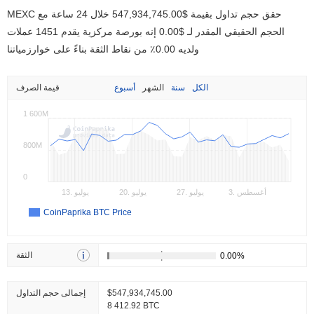
MEXC حقق حجم تداول بقيمة
$547,934,745.00
خلال 24 ساعة مع
الحجم الحقيقي المقدر لـ
$0.00
إنه بورصة مركزية يقدم 1451 عملات
ولديه 0.00٪ من نقاط الثقة بناءً على خوارزمياتنا
الكل
سنة
الشهر
أسبوع
قيمة الصرف
1 600M
800M
0
3. أغسطس
27. يوليو
20. يوليو
13. يوليو
CoinPaprika BTC Price
الثقة
$547,934,745.00
إجمالى حجم التداول
8 412.92 BTC