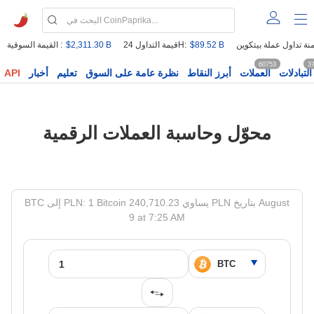
$89.52 B
قيمة التداول 24H:
$2,311.30 B
القيمة السوقية :
60753
3
التبادلات
العملات
أبرز النقاط
نظرة عامة على السوق
تعليم
أخبار
API
محوّل وحاسبة العملات الرقمية
BTC إلى PLN: 1 Bitcoin يساوي 240,710.23 PLN بتاريخ August
9 at 7:25 AM