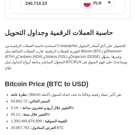
حاسبة العملات الرقمية وجداول التحويل
استخدم حاسبة العملات الرقمية من Coinpaprika للحصول على أدق أسعار التحويل
الفورية للعملات الرقمية. قارن العملات الشائعة مثل Bitcoin (BTC) وEthereum
(ETH) وCardano (ADA) وSolana (SOL) وDogecoin (DOGE) وغيرها. يسهّل
المحوّل المباشر متابعة أزواج التداول مثل BTC/PLN ويساعدك على فهم السوق في
ثوانٍ.
Bitcoin Price (BTC to USD)
Bitcoin هي أكبر عملة رقمية وغالبًا ما تحدد اتجاه السوق بأكمله.
نظرة عامة :
السعر الحالي:
64,803.72
-0.16%
التغيير خلال أربع و عشرون ساعة :
-45.11%
التغير خلال سنة:
القيمة السوقية :
1,300,466,876,899
20,067,781 BTC
العرض المتادول: