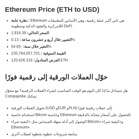
Ethereum Price (ETH to USD)
Ethereum هي ثاني أكبر عملة رقمية، وهي الأساس للتطبيقات
نظرة عامة :
اللامركزية والعقود الذكية ومنظومة DeFi.
السعر الحالي:
1,916.39
0.13%
التغيير خلال أربع و عشرون ساعة :
-54.65%
التغير خلال سنة:
القيمة السوقية :
230,784,057,701
120,426,316 ETH
العرض المتادول:
حوّل العملات الورقية إلى رقمية فورًا
هل تتساءل ما إذا كان اليوم هو الوقت المناسب لشراء العملات الرقمية؟ مع محوّل
Coinpaprika يمكنك:
تحويل العملات الورقية (USD وEUR وPLN) إلى عملات رقمية فورًا.
استخدام حاسبة Bitcoin وحاسبة Ethereum للحصول على أسعار محدّثة بالدقيقة.
الوصول إلى أدلة سهلة للمبتدئين مثل «كيفية شراء Bitcoin» و«كيفية شراء
Ethereum».
متابعة شروحات خطوة بخطوة لعملات أخرى.