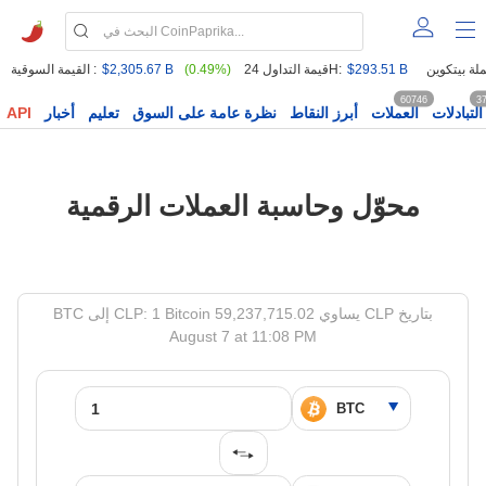
$293.51 B
قيمة التداول 24H:
(0.49%)
$2,305.67 B
القيمة السوقية :
60746
3
التبادلات
العملات
أبرز النقاط
نظرة عامة على السوق
تعليم
أخبار
API
محوّل وحاسبة العملات الرقمية
BTC إلى CLP: 1 Bitcoin يساوي 59,237,715.02 CLP بتاريخ
August 7 at 11:08 PM