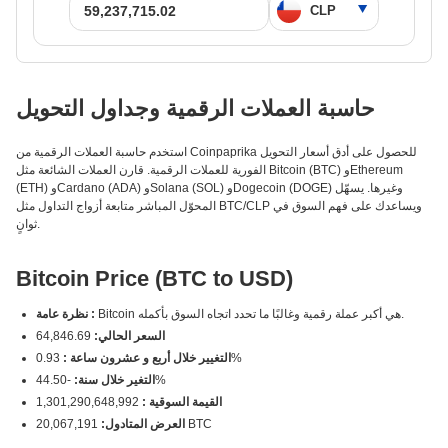
حاسبة العملات الرقمية وجداول التحويل
استخدم حاسبة العملات الرقمية من Coinpaprika للحصول على أدق أسعار التحويل
الفورية للعملات الرقمية. قارن العملات الشائعة مثل Bitcoin (BTC) وEthereum
(ETH) وCardano (ADA) وSolana (SOL) وDogecoin (DOGE) وغيرها. يسهّل
المحوّل المباشر متابعة أزواج التداول مثل BTC/CLP ويساعدك على فهم السوق في
ثوانٍ.
Bitcoin Price (BTC to USD)
Bitcoin هي أكبر عملة رقمية وغالبًا ما تحدد اتجاه السوق بأكمله.
نظرة عامة :
السعر الحالي:
64,846.69
0.93%
التغيير خلال أربع و عشرون ساعة :
-44.50%
التغير خلال سنة:
القيمة السوقية :
1,301,290,648,992
20,067,191 BTC
العرض المتادول: