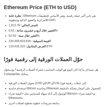
Ethereum Price (ETH to USD)
Ethereum هي ثاني أكبر عملة رقمية، وهي الأساس للتطبيقات
نظرة عامة :
اللامركزية والعقود الذكية ومنظومة DeFi.
السعر الحالي:
1,913.78
0.62%
التغيير خلال أربع و عشرون ساعة :
-52.55%
التغير خلال سنة:
القيمة السوقية :
230,469,603,836
120,426,316 ETH
العرض المتادول:
حوّل العملات الورقية إلى رقمية فورًا
هل تتساءل ما إذا كان اليوم هو الوقت المناسب لشراء العملات الرقمية؟ مع محوّل
Coinpaprika يمكنك:
تحويل العملات الورقية (USD وEUR وPLN) إلى عملات رقمية فورًا.
استخدام حاسبة Bitcoin وحاسبة Ethereum للحصول على أسعار محدّثة بالدقيقة.
الوصول إلى أدلة سهلة للمبتدئين مثل «كيفية شراء Bitcoin» و«كيفية شراء
Ethereum».
متابعة شروحات خطوة بخطوة لعملات أخرى.