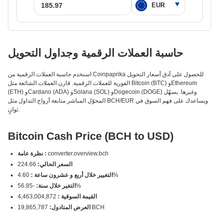
حاسبة العملات الرقمية وجداول التحويل
استخدم حاسبة العملات الرقمية من Coinpaprika للحصول على أدق أسعار التحويل
الفورية للعملات الرقمية. قارن العملات الشائعة مثل Bitcoin (BTC) وEthereum
(ETH) وCardano (ADA) وSolana (SOL) وDogecoin (DOGE) وغيرها. يسهّل
المحوّل المباشر متابعة أزواج التداول مثل BCH/EUR ويساعدك على فهم السوق في
ثوانٍ.
Bitcoin Cash Price (BCH to USD)
converter.overview.bch
نظرة عامة :
السعر الحالي:
224.66
4.60%
التغيير خلال أربع و عشرون ساعة :
-56.85%
التغير خلال سنة:
القيمة السوقية :
4,463,004,872
19,865,787 BCH
العرض المتادول: