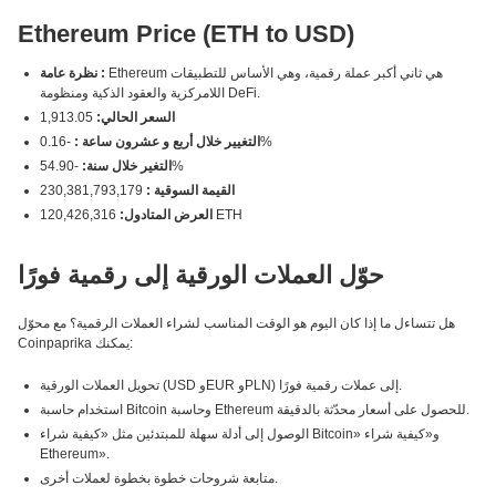
Ethereum Price (ETH to USD)
Ethereum هي ثاني أكبر عملة رقمية، وهي الأساس للتطبيقات
نظرة عامة :
اللامركزية والعقود الذكية ومنظومة DeFi.
السعر الحالي:
1,913.05
-0.16%
التغيير خلال أربع و عشرون ساعة :
-54.90%
التغير خلال سنة:
القيمة السوقية :
230,381,793,179
120,426,316 ETH
العرض المتادول:
حوّل العملات الورقية إلى رقمية فورًا
هل تتساءل ما إذا كان اليوم هو الوقت المناسب لشراء العملات الرقمية؟ مع محوّل
Coinpaprika يمكنك:
تحويل العملات الورقية (USD وEUR وPLN) إلى عملات رقمية فورًا.
استخدام حاسبة Bitcoin وحاسبة Ethereum للحصول على أسعار محدّثة بالدقيقة.
الوصول إلى أدلة سهلة للمبتدئين مثل «كيفية شراء Bitcoin» و«كيفية شراء
Ethereum».
متابعة شروحات خطوة بخطوة لعملات أخرى.