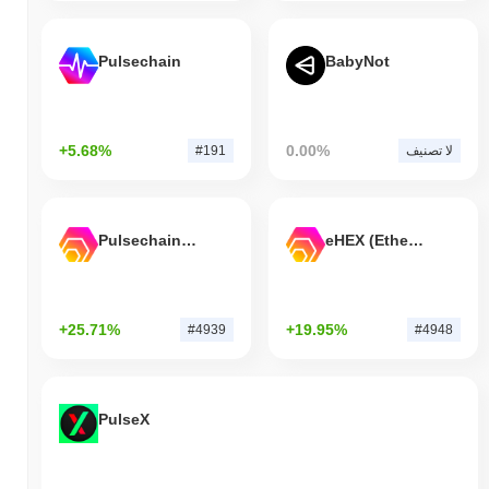
Pulsechain
BabyNot
+5.68%
0.00%
لا تصنيف
#191
Pulsechain Bridged HEX (Pulsechain)
eHEX (Ethereum)
+25.71%
+19.95%
#4939
#4948
PulseX