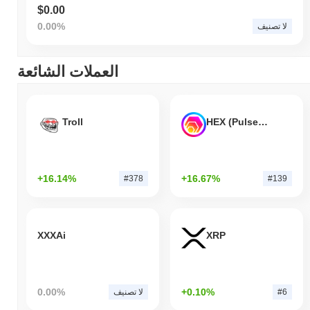
$0.00
0.00%
لا تصنيف
العملات الشائعة
Troll
HEX (Pulsechain)
+16.14%
+16.67%
#378
#139
XXXAi
XRP
0.00%
+0.10%
#6
لا تصنيف