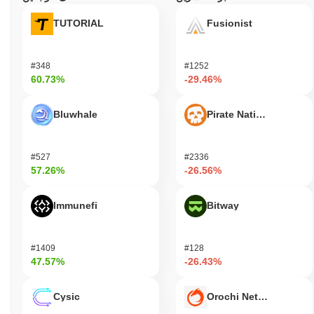
TUTORIAL
Fusionist
#348
#1252
60.73%
-29.46%
Bluwhale
Pirate Nation Token
#527
#2336
57.26%
-26.56%
Immunefi
Bitway
#1409
#128
47.57%
-26.43%
Cysic
Orochi Network