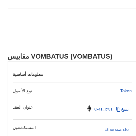
مقاييس VOMBATUS (VOMBATUS)
معلومات أساسية
Token
نوع الأصول
عنوان العقد
نسخ
0x41...bf81
المستكشفون
Etherscan.io