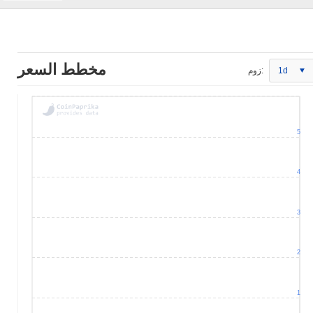
مخطط السعر
1d
زوم:
5
4
3
2
1