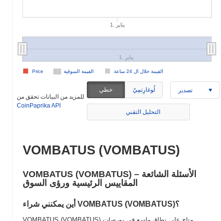
1. يناير
1. يناير
القيمة خلال ال 24 ساعة
القيمة السوقية
Price
لُوغارِتمِيّ
خطي
تصدير
للمزيد من البيانات تحقق من
CoinPaprika API
التحليل التقني
VOMBATUS (VOMBATUS)
VOMBATUS (VOMBATUS) الأسئلة الشائعة –
المقاييس الرئيسية ورؤى السوق
أين يمكنني شراء VOMBATUS (VOMBATUS)؟
VOMBATUS (VOMBATUS) متاح على نطاق واسع في بورصات