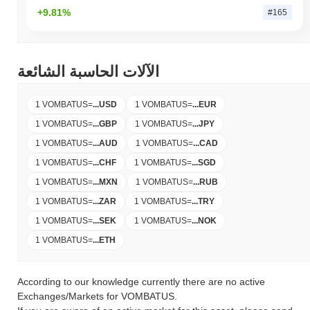
+9.81%
#165
الآلات الحاسبة الشائعة
1 VOMBATUS
=
...
USD
1 VOMBATUS
=
...
EUR
1 VOMBATUS
=
...
GBP
1 VOMBATUS
=
...
JPY
1 VOMBATUS
=
...
AUD
1 VOMBATUS
=
...
CAD
1 VOMBATUS
=
...
CHF
1 VOMBATUS
=
...
SGD
1 VOMBATUS
=
...
MXN
1 VOMBATUS
=
...
RUB
1 VOMBATUS
=
...
ZAR
1 VOMBATUS
=
...
TRY
1 VOMBATUS
=
...
SEK
1 VOMBATUS
=
...
NOK
1 VOMBATUS
=
...
ETH
According to our knowledge currently there are no active
Exchanges/Markets for VOMBATUS.