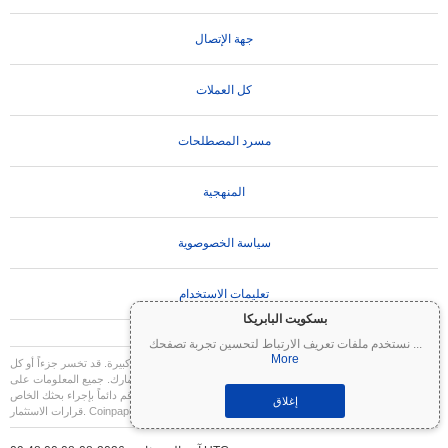
جهة الإتصال
كل العملات
مسرد المصطلحات
المنهجية
سياسة الخصوصوية
تعليمات الاستخدام
بسكويت البابريكا
...
نستخدم ملفات تعريف الارتباط لتحسين تجربة تصفحك
More
تنويه مهم:
العملات المشفرة شديدة التقلب وتنطوي على مخاطر كبيرة. قد تخسر جزءاً أو كل
استثمارك. جميع المعلومات على Coinpaprika مقدمة لأغراض إعلامية فقط ولا تشكل نصيحة
مالية أو استثمارية. قم دائماً بإجراء بحثك الخاص (DYOR) واستشر مستشاراً مالياً مؤهلاً قبل اتخاذ
إغلاق
قرارات الاستثمار. Coinpaprika غير مسؤولة عن أي خسائر ناتجة عن استخدام هذه المعلومات.