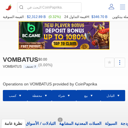
$346.70 B
قيمة التداول 24H:
(0.32%)
$2,312.89 B
القيمة السوقية :
VOMBATUS
$0.00
(0.00%)
VOMBATUS
لا تصنيف
Operations on VOMBATUS provided by CoinPaprika
التبادل
بيع
شراء
محفظة
كسب
0
ودجة
السيولة
العملات المعدنية المشابهة
التبادلات
/
الأسواق
نظرة عامة