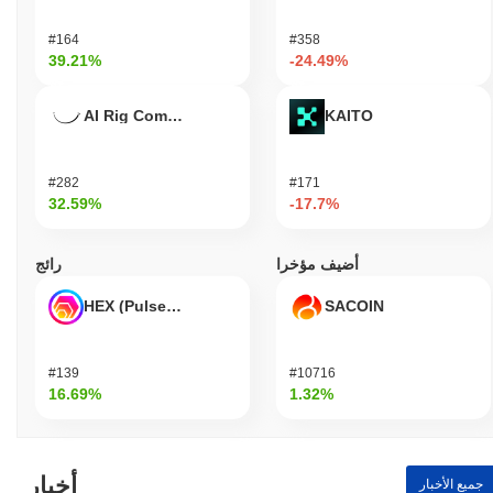
#164
#358
39.21%
-24.49%
AI Rig Complex
KAITO
#282
#171
32.59%
-17.7%
أضيف مؤخرا
رائج
HEX (Pulsechain)
SACOIN
#139
#10716
16.69%
1.32%
أخبار
جميع الأخبار