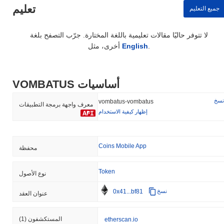
تعليم
جميع التعليم
لا تتوفر حاليًا مقالات تعليمية باللغة المختارة. جرّب التصفح بلغة
.
English
أخرى، مثل
VOMBATUS أساسيات
نسخ
vombatus-vombatus
معرف واجهة برمجة التطبيقات
إظهار كيفية الاستخدام
Coins Mobile App
محفظة
Token
نوع الأصول
0x41...bf81
نسخ
عنوان العقد
المستكشفون
(1)
etherscan.io