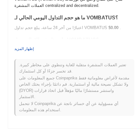
العملات المشفرة centralized and decentralized.
ما هو حجم التداول اليومي الحالي لـ VOMBATUS؟
.
$0.00
اعتبارًا من آخر 24 ساعة، يبلغ حجم تداول VOMBATUS
ما هو تاريخ نطاق السعر لـ VOMBATUS؟
إظهار المزيد
$4.68
أعلى سعر على الإطلاق (ATH):
$0.00
أدنى سعر على الإطلاق (ATL):
تعتبر العملات المشفرة متقلبة للغاية وتنطوي على مخاطر كبيرة.
أقل من ATH .
VOMBATUS يتم تداوله حاليًا بنسبة
~91.85%
قد تخسر جزءًا أو كل استثمارك.
جميع المعلومات على Coinpaprika مقدمة لأغراض معلوماتية فقط
كيف يعمل VOMBATUS مقارنة بسوق العملات المشفرة
ولا تشكل نصيحة مالية أو استثمارية. قم دائمًا بإجراء بحثك الخاص
الأوسع؟
(DYOR) واستشر مستشارًا ماليًا مؤهلاً قبل اتخاذ قرارات
خلال الأيام السبعة الماضية، VOMBATUS ارتفع
0.00%
، متأخرًا عن
الاستثمار.
سوق العملات المشفرة بشكل عام الذي سجل مكاسب
0.32%
. يشير
لا تتحمل Coinpaprika أي مسؤولية عن أي خسائر ناتجة عن
هذا إلى تأخر مؤقت في حركة سعر VOMBATUS مقارنة بزخم السوق
استخدام هذه المعلومات.
الأوسع.