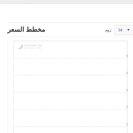
مخطط السعر
1d
زوم:
5
4
3
2
1