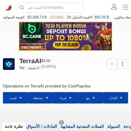
$91.55 B
قيمة التداول 24H:
(-0.14%)
$2,308.73 B
القيمة السوقية :
TerraAI
$0.00
(0.00%)
TAI
لا تصنيف
Operations on TerraAI provided by CoinPaprika
التبادل
بيع
شراء
محفظة
كسب
0
ودجة
السيولة
العملات المعدنية المشابهة
التبادلات
/
الأسواق
نظرة عامة