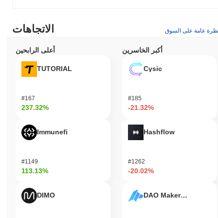
الاتجاهات
ظرة عامة على السوق
أكبر الخاسرين
أعلى الرابحين
TUTORIAL
Cysic
#167
#185
237.32%
-21.32%
Immunefi
Hashflow
#1149
#1262
113.13%
-20.02%
DIMO
DAO Maker Token