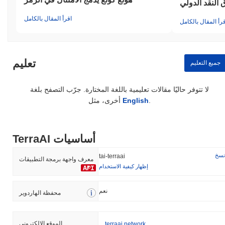
النقد الدولي
اقرأ المقال بالكامل
قرأ المقال بالكامل
تعليم
جميع التعليم
لا تتوفر حاليًا مقالات تعليمية باللغة المختارة. جرّب التصفح بلغة
.
English
أخرى، مثل
TerraAI أساسيات
نسخ
tai-terraai
معرف واجهة برمجة التطبيقات
إظهار كيفية الاستخدام
نعم
محفظة الهاردوير
الموقع الإلكتروني
terraai.network