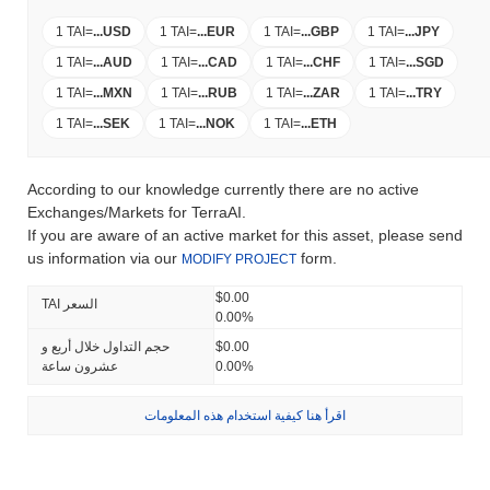
1 TAI
=
...
USD
1 TAI
=
...
EUR
1 TAI
=
...
GBP
1 TAI
=
...
JPY
1 TAI
=
...
AUD
1 TAI
=
...
CAD
1 TAI
=
...
CHF
1 TAI
=
...
SGD
1 TAI
=
...
MXN
1 TAI
=
...
RUB
1 TAI
=
...
ZAR
1 TAI
=
...
TRY
1 TAI
=
...
SEK
1 TAI
=
...
NOK
1 TAI
=
...
ETH
According to our knowledge currently there are no active
Exchanges/Markets for TerraAI.
If you are aware of an active market for this asset, please send
us information via our
form.
MODIFY PROJECT
$0.00
TAI السعر
0.00%
$0.00
حجم التداول خلال أربع و
0.00%
عشرون ساعة
اقرأ هنا كيفية استخدام هذه المعلومات