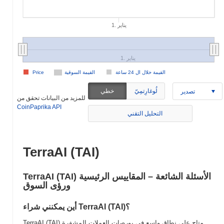
1. يناير
1. يناير
القيمة خلال ال 24 ساعة
القيمة السوقية
Price
لُوغارِتمِيّ
خطي
تصدير
للمزيد من البيانات تحقق من
CoinPaprika API
التحليل التقني
TerraAI (TAI)
TerraAI (TAI) الأسئلة الشائعة – المقاييس الرئيسية
ورؤى السوق
أين يمكنني شراء TerraAI (TAI)؟
TerraAI (TAI) متاح على نطاق واسع في بورصات العملات المشفرة