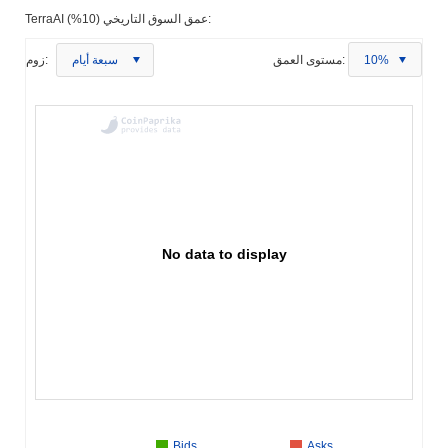
TerraAI عمق السوق التاريخي (10%):
10%
مستوى العمق:
سبعة أيام
زوم:
No data to display
Bids
Asks