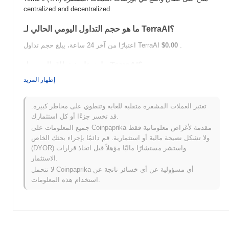
centralized and decentralized.
ما هو حجم التداول اليومي الحالي لـ TerraAI؟
.
$0.00
اعتبارًا من آخر 24 ساعة، يبلغ حجم تداول TerraAI
ما هو تاريخ نطاق السعر لـ TerraAI؟
إظهار المزيد
$1.32
أعلى سعر على الإطلاق (ATH):
$0.00
أدنى سعر على الإطلاق (ATL):
تعتبر العملات المشفرة متقلبة للغاية وتنطوي على مخاطر كبيرة.
أقل من ATH .
TerraAI يتم تداوله حاليًا بنسبة
~95.43%
قد تخسر جزءًا أو كل استثمارك.
جميع المعلومات على Coinpaprika مقدمة لأغراض معلوماتية فقط
كيف يعمل TerraAI مقارنة بسوق العملات المشفرة
ولا تشكل نصيحة مالية أو استثمارية. قم دائمًا بإجراء بحثك الخاص
الأوسع؟
(DYOR) واستشر مستشارًا ماليًا مؤهلاً قبل اتخاذ قرارات
خلال الأيام السبعة الماضية، TerraAI ارتفع
0.00%
، متفوقًا على سوق
الاستثمار.
العملات المشفرة بشكل عام الذي سجل انخفاضًا
0.14%
. يشير هذا
لا تتحمل Coinpaprika أي مسؤولية عن أي خسائر ناتجة عن
إلى أداء قوي في حركة سعر TAI مقارنة بزخم السوق الأوسع.
استخدام هذه المعلومات.