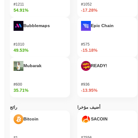
#1211
#1052
54.91%
-17.28%
Bubblemaps
Epic Chain
#1010
#575
49.53%
-15.18%
Mubarak
READY!
#600
#936
35.71%
-13.95%
أضيف مؤخرا
رائج
Bitcoin
SACOIN
#1
#7556