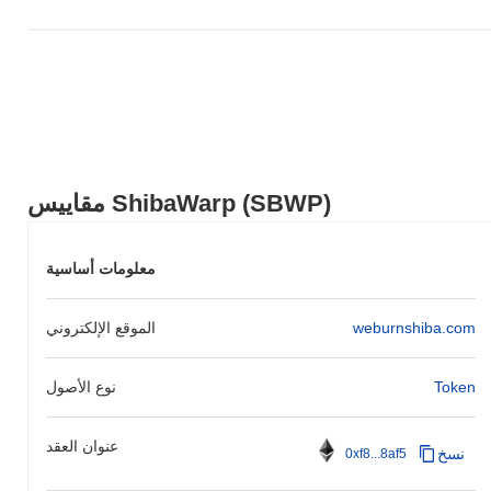
مقاييس ShibaWarp (SBWP)
معلومات أساسية
weburnshiba.com
الموقع الإلكتروني
Token
نوع الأصول
عنوان العقد
نسخ
0xf8...8af5