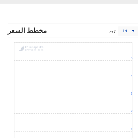
مخطط السعر
1d
زوم:
5
4
3
2
1