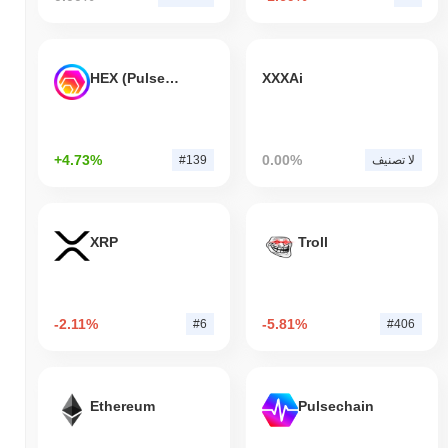
HEX (Pulsechain)
XXXAi
+4.73%
0.00%
لا تصنيف
#139
XRP
Troll
-2.11%
-5.81%
#6
#406
Ethereum
Pulsechain