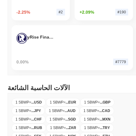
-2.25%
+2.09%
#2
#190
yRise Finance
0.00%
#7779
الآلات الحاسبة الشائعة
1 SBWP
=
...
USD
1 SBWP
=
...
EUR
1 SBWP
=
...
GBP
1 SBWP
=
...
JPY
1 SBWP
=
...
AUD
1 SBWP
=
...
CAD
1 SBWP
=
...
CHF
1 SBWP
=
...
SGD
1 SBWP
=
...
MXN
1 SBWP
=
...
RUB
1 SBWP
=
...
ZAR
1 SBWP
=
...
TRY