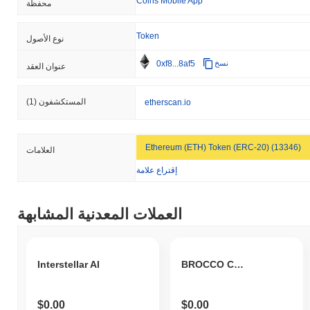
Coins Mobile App
محفظة
Token
نوع الأصول
0xf8...8af5
نسخ
عنوان العقد
المستكشفون
(1)
etherscan.io
Ethereum (ETH) Token (ERC-20) (13346)
العلامات
إقتراع علامة
العملات المعدنية المشابهة
Interstellar AI
BROCCO COIN
$0.00
$0.00