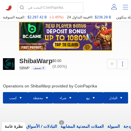
$236.28 B
قيمة التداول 24H:
(-1.45%)
$2,287.42 B
القيمة السوقية :
ShibaWarp
$0.00
(0.00%)
SBWP
لا تصنيف
Operations on ShibaWarp provided by CoinPaprika
التبادل
بيع
شراء
محفظة
كسب
0
ودجة
السيولة
العملات المعدنية المشابهة
التبادلات
/
الأسواق
نظرة عامة