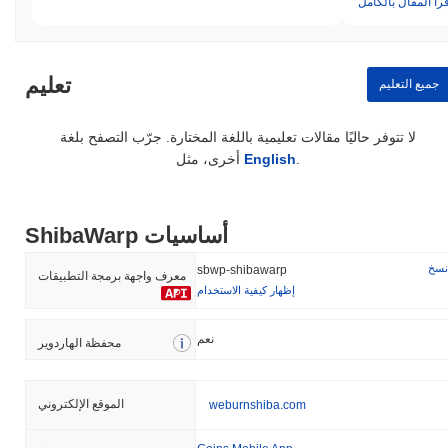
قرأ المقال بالكامل
تعليم
جميع التعليم
لا تتوفر حاليًا مقالات تعليمية باللغة المختارة. جرّب التصفح بلغة
.
English
أخرى، مثل
ShibaWarp أساسيات
نسخ
sbwp-shibawarp
معرف واجهة برمجة التطبيقات
إظهار كيفية الاستخدام
نعم
محفظة الهاردوير
الموقع الإلكتروني
weburnshiba.com