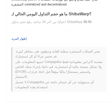
المشفرة centralized and decentralized.
ما هو حجم التداول اليومي الحالي لـ ShibaWarp؟
.
$0.00
اعتبارًا من آخر 24 ساعة، يبلغ حجم تداول ShibaWarp
ما هو تاريخ نطاق السعر لـ ShibaWarp؟
إظهار المزيد
$0.000282
أعلى سعر على الإطلاق (ATH):
$0.00
أدنى سعر على الإطلاق (ATL):
تعتبر العملات المشفرة متقلبة للغاية وتنطوي على مخاطر كبيرة.
أقل من ATH .
ShibaWarp يتم تداوله حاليًا بنسبة
~86.37%
قد تخسر جزءًا أو كل استثمارك.
جميع المعلومات على Coinpaprika مقدمة لأغراض معلوماتية فقط
كيف يعمل ShibaWarp مقارنة بسوق العملات المشفرة
ولا تشكل نصيحة مالية أو استثمارية. قم دائمًا بإجراء بحثك الخاص
الأوسع؟
(DYOR) واستشر مستشارًا ماليًا مؤهلاً قبل اتخاذ قرارات
خلال الأيام السبعة الماضية، ShibaWarp ارتفع
0.00%
، متفوقًا على
الاستثمار.
سوق العملات المشفرة بشكل عام الذي سجل انخفاضًا
1.45%
. يشير
لا تتحمل Coinpaprika أي مسؤولية عن أي خسائر ناتجة عن
هذا إلى أداء قوي في حركة سعر SBWP مقارنة بزخم السوق الأوسع.
استخدام هذه المعلومات.