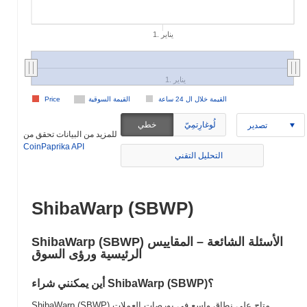
1. يناير
1. يناير
القيمة خلال ال 24 ساعة
القيمة السوقية
Price
لُوغارِتمِيّ
خطي
تصدير
للمزيد من البيانات تحقق من
CoinPaprika API
التحليل التقني
ShibaWarp (SBWP)
ShibaWarp (SBWP) الأسئلة الشائعة – المقاييس
الرئيسية ورؤى السوق
أين يمكنني شراء ShibaWarp (SBWP)؟
ShibaWarp (SBWP) متاح على نطاق واسع في بورصات العملات