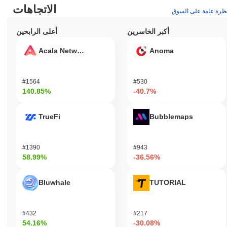
الاتجاهات
ظرة عامة على السوق
أكبر الخاسرين
أعلى الرابحين
Acala Network
Anoma
#1564
#530
140.85%
-40.7%
TrueFi
Bubblemaps
#1390
#943
58.99%
-36.56%
Bluwhale
TUTORIAL
#432
#217
54.16%
-30.08%