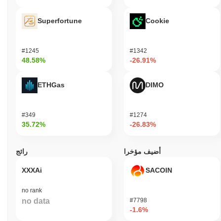
Superfortune
Cookie
#1245
#1342
48.58%
-26.91%
ETHGas
DIMO
#349
#1274
35.72%
-26.83%
أضيف مؤخرا
رائج
XXXAi
SACOIN
no rank
no data
#7798
-1.6%