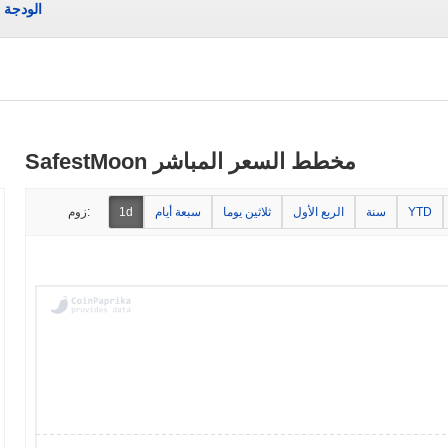
الودجة
SafestMoon مخطط السعر المباشر
YTD
سنة
الربع الأول
ثلاثين يوما
سبعة أيام
1d
زوم: