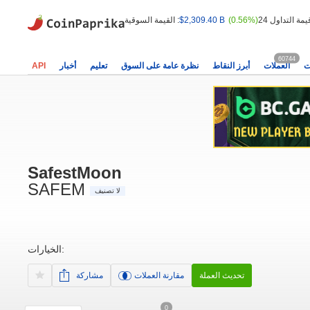
(0.56%)
$2,309.40 B
القيمة السوقية :
60744
ت
العملات
أبرز النقاط
نظرة عامة على السوق
تعليم
أخبار
API
SafestMoon
SAFEM
لا تصنيف
الخيارات:
تحديث العملة
مقارنة العملات
مشاركة
0