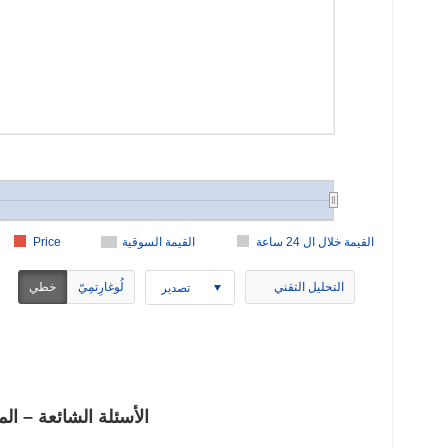
القيمة خلال ال 24 ساعة
القيمة السوقية
Price
التحليل التقني
لُوغارِتمِيّ
خطي
تصدير
SafestMoon (SAFEM) الأسئلة 