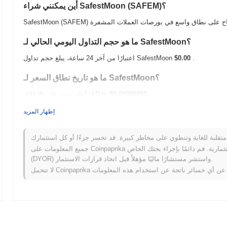
أين يمكنني شراء SafestMoon (SAFEM)؟
ما هو حجم التداول اليومي الحالي لـ SafestMoon؟
.
$0.00
اعتبارًا من آخر 24 ساعة، يبلغ حجم تداول SafestMoon
ما هو تاريخ نطاق السعر لـ SafestMoon؟
$0.00000093
أعلى سعر على الإطلاق (ATH):
$0.00
أدنى سعر على الإطلاق (ATL):
إظهار المزيد
أقل من ATH .
SafestMoon يتم تداوله حاليًا بنسبة
~29.84%
عمل SafestMoon مقارنة بسوق العملات المشفرة الأوسع؟
جميع المعلومات على Coinpaprika مقدمة لأغراض معلوماتية فقط ولا تشكل نصيحة مالية أو استثمارية. قم دائمًا بإجراء بحثك الخاص
(DYOR) واستشر مستشارًا ماليًا مؤهلاً قبل اتخاذ قرارات الاستثمار.
ذي سجل مكاسب
0.56%
. يشير هذا
إلى تأخر مؤقت في حركة سعر SAFEM مقارنة بزخم السوق الأوسع.