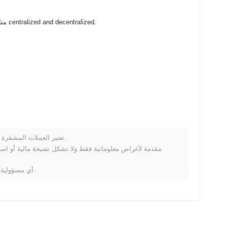
SafestMoon (SAFEM) متاح على نطاق واسع في بورصات العملات المشفرة centralized and decentralized.
تعتبر العملات المشفرة متقلبة للغاية وتنطوي على مخاطر كبيرة. قد تخسر جزءًا أو كل استثمارك.
كيف ي
خلال الأيام السبعة الماضية، SafestMoon ارتفع
0.00%
، متأخرًا عن سوق العملات المشفرة بشكل عام ال
لا تتحمل Coinpaprika أي مسؤولية عن أي خسائر ناتجة عن استخدام هذه المعلومات.