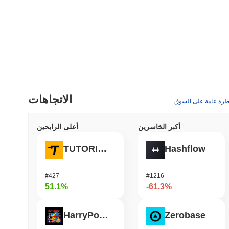
الاتجاهات
ظرة عامة على السوق
أكبر الخاسرين
أعلى الرابحين
TUTORIAL
Hashflow
#427
#1216
51.1%
-61.3%
HarryPotterObamaSonic10Inu (ETH)
Zerobase