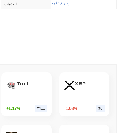
إقتراع علامة
العلامات
'سيء للغاية': فريق بيتكوين الأحمر يكتشف 85 خطأً حرجاً في حوالي يوم
3 دقيقة 
ويسترن يونيون تحول التحويلات بالدولار 
3 دقيقة 
Troll
XRP
3 دقيقة 
+1.17%
-1.08%
#411
#6