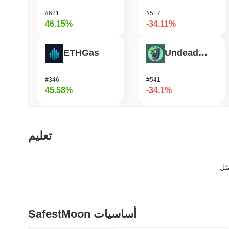
#621
#517
46.15%
-34.11%
ETHGas
Undeads Games
#346
#541
45.58%
-34.1%
Biconomy
Bless
تعليم
#328
#473
37.97%
-27.08%
Viction
Cookie
SafestMoon أساسيات
#1081
#1409
31.52%
-20.88%