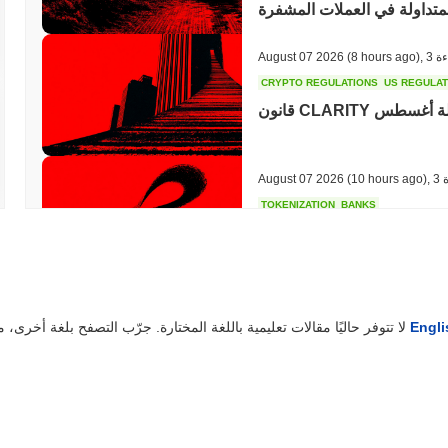
متداولة في العملات المشفرة
ءة
,
(8 hours ago)
August 07 2026
CRYPTO REGULATIONS
US REGULA
اب عطلة أغسطس
ة
,
(10 hours ago)
August 07 2026
TOKENIZATION
BANKS
 سباق البنوك لتوكنيز الودائع
ة
,
(12 hours ago)
August 07 2026
Engli
لا تتوفر حاليًا مقالات تعليمية باللغة المختارة. جرّب التصفح بلغة أخرى، مثل
STABLECOIN
JAPAN
JPYC تجمع 38 مليون دولار حيث تراهن عملاق اللوجستيات AZ-COM Maruwa
على عملة مستقرة بالين
ة
,
(14 hours ago)
August 07 2026