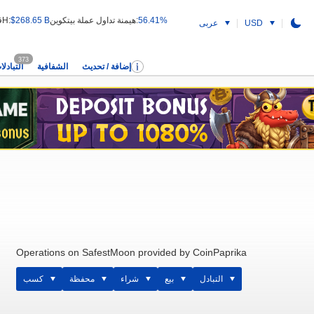
56.41%
هيمنة تداول عملة بيتكوين:
$268.65 B
قيمة التداول 24H:
USD
عربى
373
إضافة / تحديث
الشفافية
التبادلا
Operations on SafestMoon provided by CoinPaprika
التبادل
بيع
شراء
محفظة
كسب