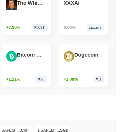
The White Bull
XXXAi
3 دقيقة 
بولتس تغلق جسر البيتكوين الخاص بها بعد أن تفوق
+7.90%
0.00%
لا تصنيف
#5091
Bitcoin Cash
Dogecoin
+1.21%
+1.08%
#26
#11
1 SAFEM
=
...
CHF
1 SAFEM
=
...
SGD