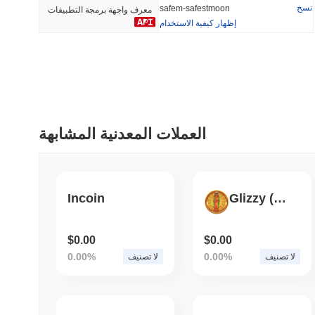
نسخ
safem-safestmoon
معرف واجهة برمجة التطبيقات
إظهار كيفية الاستخدام
أضيف مؤخرا
رائج
HEX (Pulsechain)
SACOIN
#140
#10088
16.16%
1%
العملات المعدنية المشابهة
Incoin
Glizzy (PLS)
$0.00
$0.00
0.00%
0.00%
لا تصنيف
لا تصنيف