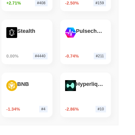
+2.71%
-2.50%
#408
#159
3 دقيقة 
بلاك روك تضيف 311 مليار دولار من صناديق النقد الأوروبية إلى إيثريوم
Stealth
Pulsechain
0.00%
-0.74%
#4440
#211
BNB
Hyperliquid
-1.34%
-2.86%
#4
#10