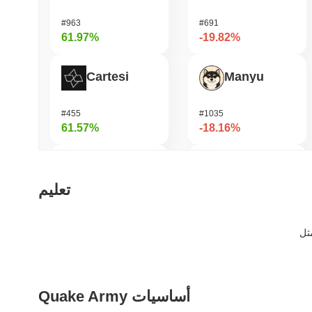
#963
#691
61.97%
-19.82%
Cartesi
Manyu
#455
#1035
61.57%
-18.16%
Biconomy
Epic Chain
تعليم
#436
#653
53.62%
-14.44%
Bless
LAB
Quake Army أساسيات
#367
#1109
42.19%
-14.22%