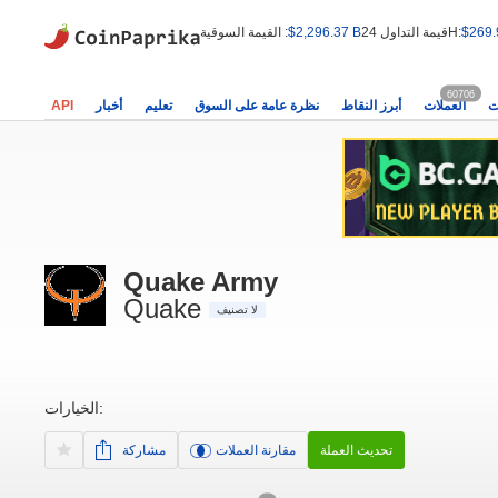
$269.
قيمة التداول 24H:
$2,296.37 B
القيمة السوقية :
60706
ت
العملات
أبرز النقاط
نظرة عامة على السوق
تعليم
أخبار
API
Quake Army
Quake
لا تصنيف
الخيارات:
تحديث العملة
مقارنة العملات
مشاركة