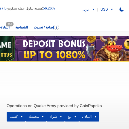
56.26%
هيمنة تداول عملة بيتكوين:
97 B
USD
عربى
374
إضافة / تحديث
الشفافية
التبادلا
Operations on Quake Army provided by CoinPaprika
التبادل
بيع
شراء
محفظة
كسب