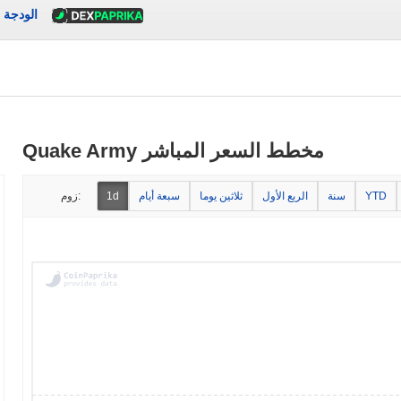
الودجة
Quake Army مخطط السعر المباشر
YTD
سنة
الربع الأول
ثلاثين يوما
سبعة أيام
1d
زوم: