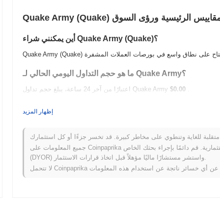
 الشائعة – المقاييس الرئيسية ورؤى السوق
أين يمكنني شراء Quake Army (Quake)؟
ما هو حجم التداول اليومي الحالي لـ Quake Army؟
.
$0.00
اعتبارًا من آخر 24 ساعة، يبلغ حجم تداول Quake Army
ما هو تاريخ نطاق السعر لـ Quake Army؟
إظهار المزيد
$0.056904
أعلى سعر على الإطلاق (ATH):
$0.00
أدنى سعر على الإطلاق (ATL):
جميع المعلومات على Coinpaprika مقدمة لأغراض معلوماتية فقط ولا تشكل نصيحة مالية أو استثمارية. قم دائمًا بإجراء بحثك الخاص
أقل من ATH .
Quake Army يتم تداوله حاليًا بنسبة
~98.07%
(DYOR) واستشر مستشارًا ماليًا مؤهلاً قبل اتخاذ قرارات الاستثمار.
عمل Quake Army مقارنة بسوق العملات المشفرة الأوسع؟
ذي سجل مكاسب
0.00%
. يشير هذا
إلى تأخر مؤقت في حركة سعر Quake مقارنة بزخم السوق الأوسع.