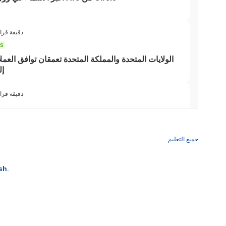
3 دقيقة قرا
NS
الولايات المتحدة والمملكة المتحدة تعمقان توافق العم
قانو
3 دقيقة قرا
BNY تريد من المؤسسات أن تقوم بتخزين العملات الرق
جميع التعليم
3 دقيقة قراء
sh
.
باحثو إيثيريوم يريدون حرق مكافآت المدققين للحد من الرهان عند 50%
3 دقيقة قراء