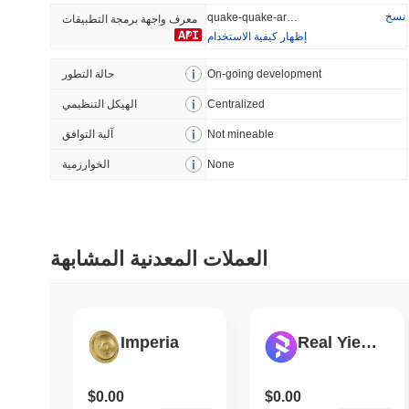
نسخ
quake-quake-army
معرف واجهة برمجة التطبيقات
إظهار كيفية الاستخدام
أضيف مؤخرا
رائج
On-going development
حالة التطور
Centralized
الهيكل التنظيمي
Hyperliquid
SACOIN
Not mineable
آلية التوافق
#10
#5621
None
الخوارزمية
-2.86%
-3.7%
العملات المعدنية المشابهة
Imperia
Real Yield Finance
$0.00
$0.00