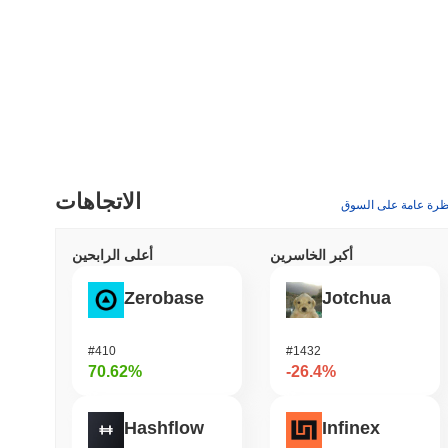
الاتجاهات
ظرة عامة على السوق
أكبر الخاسرين
أعلى الرابحين
Zerobase
Jotchua
#410
#1432
70.62%
-26.4%
Hashflow
Infinex