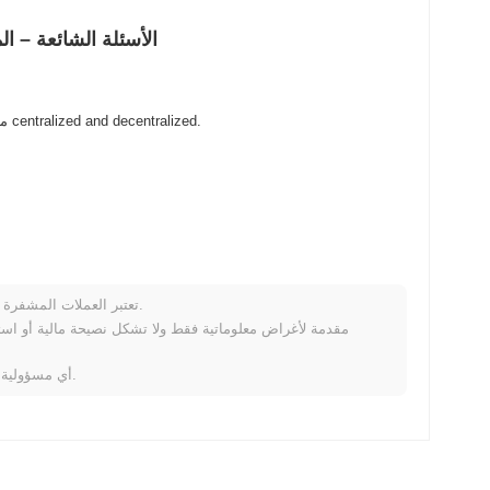
Quake Army (Quake) الأسئلة
Quake Army (Quake) متاح على نطاق واسع في بورصات العملات المشفرة centralized and decentralized.
تعتبر العملات المشفرة متقلبة للغاية وتنطوي على مخاطر كبيرة. قد تخسر جزءًا أو كل استثمارك.
لا تتحمل Coinpaprika أي مسؤولية عن أي خسائر ناتجة عن استخدام هذه المعلومات.
كيف ي
خلال الأيام السبعة الماضية، Quake Army ارتفع
0.00%
، متأخرًا عن سوق العملات المشفرة بشكل عام ال