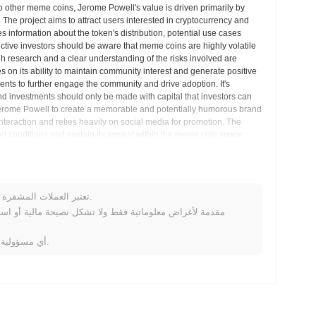
o other meme coins, Jerome Powell's value is driven primarily by
The project aims to attract users interested in cryptocurrency and
information about the token's distribution, potential use cases
tive investors should be aware that meme coins are highly volatile
ugh research and a clear understanding of the risks involved are
s on its ability to maintain community interest and generate positive
nts to further engage the community and drive adoption. It's
and investments should only be made with capital that investors can
 Jerome Powell to create a memorable and potentially humorous brand
teraction and relies heavily on social media for promotion. The
ket conditions and sustain its appeal within the meme coin space.
ations and the possibility of losing their entire investment before
Jerome Powell (POWELL) الأسئلة الشائ
تعتبر العملات المشفرة متقلبة للغاية وتنطوي على مخاطر كبيرة. قد تخسر جزءًا أو كل استثمارك.
لا تتحمل Coinpaprika أي مسؤولية عن أي خسائر ناتجة عن استخدام هذه المعلومات.
Jerome Powell (POWELL) متاح على نطاق واسع في بورصات العملات المشفرة centralized and decentralized.