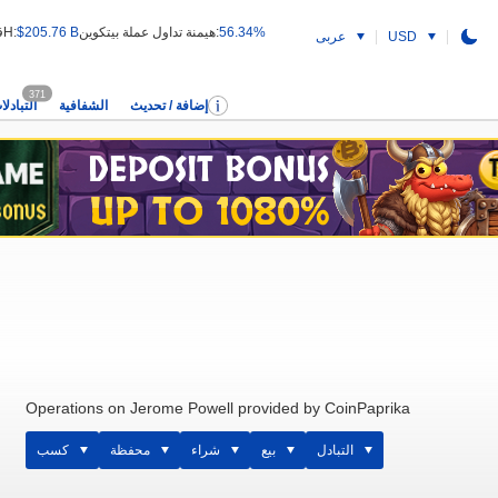
56.34%
هيمنة تداول عملة بيتكوين:
$205.76 B
قيمة التداول 24H:
USD
عربى
371
إضافة / تحديث
الشفافية
التبادلا
Operations on Jerome Powell provided by CoinPaprika
التبادل
بيع
شراء
محفظة
كسب