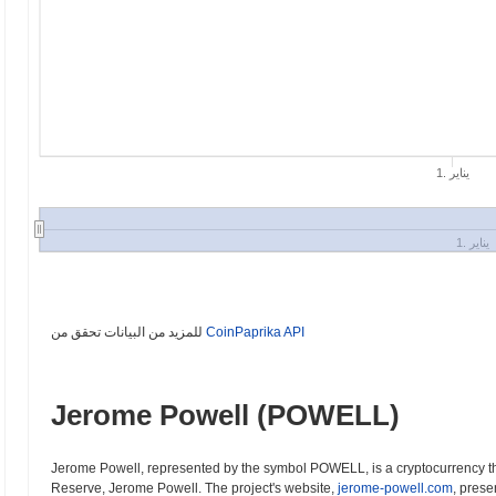
1. يناير
1. يناير
CoinPaprika API
للمزيد من البيانات تحقق من
Jerome Powell (POWELL)
Jerome Powell, represented by the symbol POWELL, is a cryptocurrency t
Reserve, Jerome Powell. The project's website,
jerome-powell.com
, prese