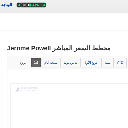
الودجة
Jerome Powell مخطط السعر المباشر
YTD
سنة
الربع الأول
ثلاثين يوما
سبعة أيام
1d
زوم: