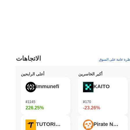
الاتجاهات
ظرة عامة على السوق
أكبر الخاسرين
أعلى الرابحين
Immunefi
KAITO
#1145
#170
226.25%
-23.26%
TUTORIAL
Pirate Nation Token