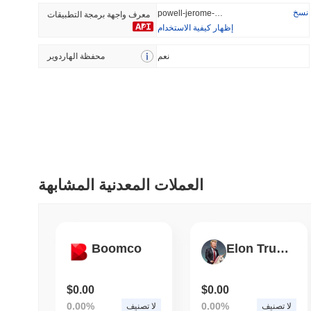
نسخ
powell-jerome-powell
معرف واجهة برمجة التطبيقات
إظهار كيفية الاستخدام
أضيف مؤخرا
رائج
نعم
محفظة الهاردوير
HEX (Pulsechain)
SACOIN
#139
#10286
7.83%
0.98%
العملات المعدنية المشابهة
Boomco
Elon Trump
$0.00
$0.00
0.00%
0.00%
لا تصنيف
لا تصنيف