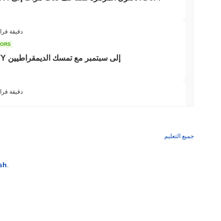
3 دقيقة قرا
TORS
تأجيل تصويت قانون CLARITY إلى سبتمبر مع تمسك الديمقراطيين
3 دقيقة قرا
تيذر تزرع علم توك
جميع التعليم
3 دقيقة قراء
sh
.
كوين بيس تضيف وول ستريت إلى تطبيقها للعملات الر
3 دقيقة قراء