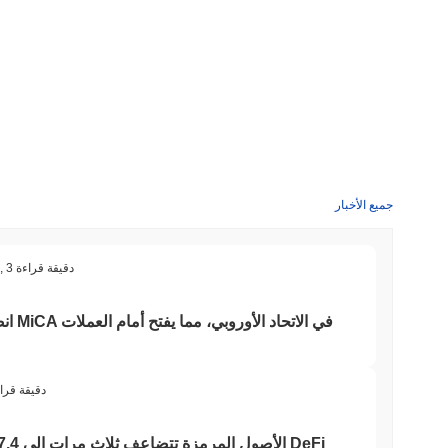
كيف يعمل l
خلال الأيام السبعة الماضية، Jerome Powell ارتفع
0.00%
، متأخرًا عن سوق العملات المشفرة بشكل عام الذي
جميع الأخبار
3 دقيقة قراءة
,
انضما
3 دقيقة قرا
الأصول المرمزة تتضاعف ثلاث مرات إلى 7.4 مليار دولار بينما تتقلص عقود DeFi