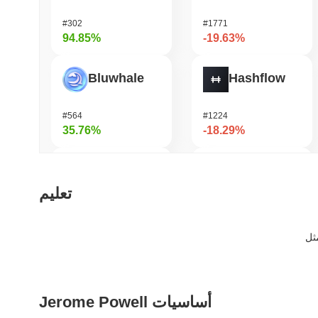
#302
#1771
94.85%
-19.63%
Bluwhale
Hashflow
#564
#1224
35.76%
-18.29%
AI Rig Complex
Janction
تعليم
#286
#363
31.4%
-15.87%
Momentum
Zest Protocol
Jerome Powell أساسيات
#366
#513
29.85%
-14.11%