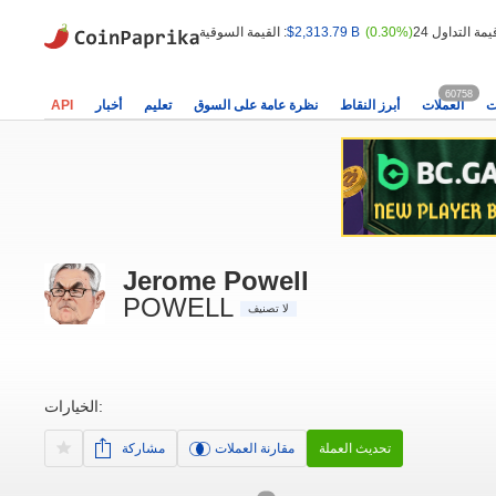
(0.30%)
$2,313.79 B
القيمة السوقية :
60758
ت
العملات
أبرز النقاط
نظرة عامة على السوق
تعليم
أخبار
API
Jerome Powell
POWELL
لا تصنيف
الخيارات:
تحديث العملة
مقارنة العملات
مشاركة