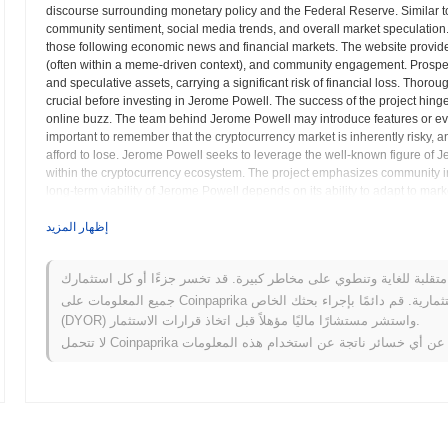
discourse surrounding monetary policy and the Federal Reserve. Similar t
community sentiment, social media trends, and overall market speculation. 
those following economic news and financial markets. The website provides 
(often within a meme-driven context), and community engagement. Prospec
and speculative assets, carrying a significant risk of financial loss. Thoro
crucial before investing in Jerome Powell. The success of the project hinge
online buzz. The team behind Jerome Powell may introduce features or eve
important to remember that the cryptocurrency market is inherently risky, 
afford to lose. Jerome Powell seeks to leverage the well-known figure of
within the cryptocurrency ecosystem. The project emphasizes community in
long-term viability of Jerome Powell depends on its ability to adapt to mar
Investors should carefully consider the potential for significant price fluctu
participating in the Jerome Powell cryptocurrency.
إظهار المزيد
عة – المقاييس الرئيسية ورؤى السوق
جميع المعلومات على Coinpaprika مقدمة لأغراض معلوماتية فقط ولا تشكل نصيحة مالية أو استثمارية. قم دائمًا بإجراء بحثك الخاص
أين يمكنني شراء Jerome Powell (POWELL)؟
(DYOR) واستشر مستشارًا ماليًا مؤهلاً قبل اتخاذ قرارات الاستثمار.
ما هو حجم التداول اليومي الحالي لـ Jerome Powell؟
.
$0.00
اعتبارًا من آخر 24 ساعة، يبلغ حجم تداول Jerome Powell