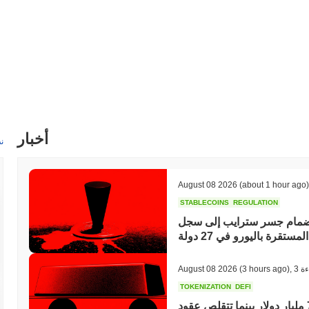
ما هو تاريخ نطاق السعر لـ Jerome Powell؟
$0.012051
أعلى سعر على الإطلاق (ATH):
$0.00
أدنى سعر على الإطلاق (ATL):
أقل من ATH .
Jerome Powell يتم تداوله حاليًا بنسبة
~99.25%
Jerome Powel مقارنة بسوق العملات المشفرة الأوسع؟
 سجل مكاسب
0.30%
. يشير هذا
إلى تأخر مؤقت في حركة سعر POWELL مقارنة بزخم السوق الأوسع.
أخبار
ن
August 08 2026
(about 1 hour ago)
STABLECOINS
REGULATION
م جسر سترايب إلى سجل MiCA في الاتحاد الأوروبي، مما يفتح أمام العملات
المستقرة باليورو في 27 دولة
ءة
,
(3 hours ago)
August 08 2026
TOKENIZATION
DEFI