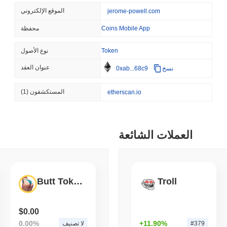
SEC
ETFS
الموقع الإلكتروني
jerome-powell.com
 الأسهم وصناديق الاستثمار
متداولة في العملات المشفرة
Coins Mobile App
محفظة
Token
نوع الأصول
قراءة
,
(1 day ago)
August 07 2026
CRYPTO REGULATIONS
US REGULA
عنوان العقد
نسخ
0xab...68c9
اب عطلة أغسطس
المستكشفون
(1)
etherscan.io
قراءة
,
(1 day ago)
August 07 2026
TOKENIZATION
BANKS
العملات الشائعة
 سباق البنوك لتوكنيز الودائع
قراءة
,
(1 day ago)
August 07 2026
Butt Token
Troll
STABLECOIN
JAPAN
JPYC تجمع 38 مليون دولار حيث تراهن عملاق اللوجستيات AZ-COM Maruwa
$0.00
على عملة مستقرة بالين
0.00%
+11.90%
#379
لا تصنيف