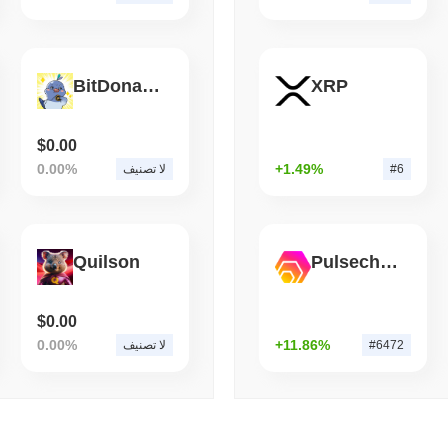
قراءة
,
(1 day ago)
August 07 2026
BITCOIN
HACKERS
BitDonaTion Token
XRP
$0.00
0.00%
+1.49%
#6
لا تصنيف
Quilson
Pulsechain Bridged HEX (Pulsechain)
$0.00
0.00%
+11.86%
#6472
لا تصنيف