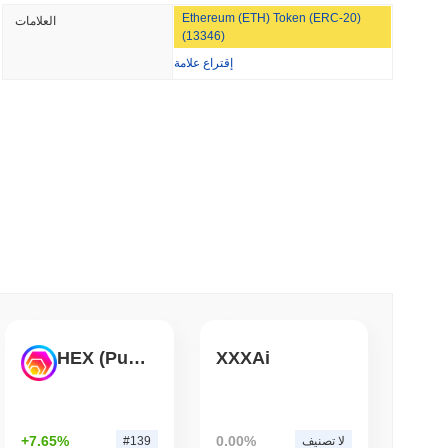
Ethereum (ETH) Token (ERC-20)
العلامات
وينترميوت تحصل على ترخيص الوسيط الأمريكي لتداول
(13346)
ال
إقتراع علامة
3 دقيقة 
TORS
قانون CLARITY في حالة جمود مع اقتر
3 دقيقة 
ويلز فارجو تنضم إلى
3 دقيقة 
HEX (Pulsechain)
XXXAi
+7.65%
0.00%
لا تصنيف
#139