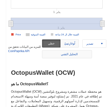
1. يناير
1. يناير
القيمة خلال ال 24 ساعة
القيمة السوقية
Price
لُوغارِتمِيّ
خطي
تصدير
للمزيد من البيانات تحقق من
CoinPaprika API
التحليل التقني
OctopusWallet (OCW)
ما هو OctopusWallet؟
OctopusWallet (OCW) هو محفظة عملات مشفرة ومشروع بلوكتشين
تم إطلاقه في عام 2021. تم إنشاؤه لتوفير منصة آمنة وسهلة الاستخدام
للمستخدمين لإدارة أصولهم الرقمية، وتسهيل المعاملات، والتفاعل مع
التطبيقات اللامركزية (dApps). يعمل المشروع على شبكة Octopus،