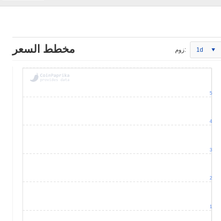
مخطط السعر
1d
زوم:
5
4
3
2
1