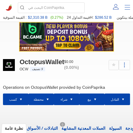
$286.52 B
قيمة التداول 24H:
(0.27%)
$2,310.38 B
القيمة السوقية :
OctopusWallet
$0.00
(0.00%)
OCW
لا تصنيف
Operations on OctopusWallet provided by CoinPaprika
التبادل
بيع
شراء
محفظة
كسب
0
ودجة
السيولة
العملات المعدنية المشابهة
التبادلات
/
الأسواق
نظرة عامة