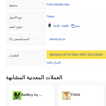
المشفرة الأوسع؟
Coins Mobile App
محفظة
خلال الأيام السبعة الماضية، OctopusWallet ارتفع
0.00%
، متأخرًا عن
سوق العملات المشفرة بشكل عام الذي سجل مكاسب
0.27%
. يشير
Token
نوع الأصول
هذا إلى تأخر مؤقت في حركة سعر OCW مقارنة بزخم السوق الأوسع.
0x26...6a08
نسخ
عنوان العقد
المستكشفون
(1)
etherscan.io
Ethereum (ETH) Token (ERC-20) (13346)
العلامات
إقتراع علامة
العملات المعدنية المشابهة
BatBoy by Matt Furie
TOGA