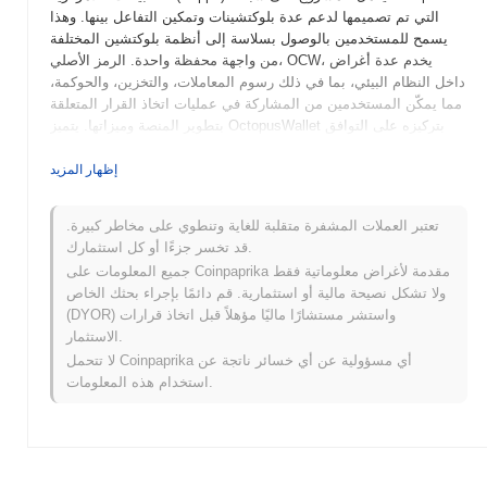
التي تم تصميمها لدعم عدة بلوكتشينات وتمكين التفاعل بينها. وهذا
يسمح للمستخدمين بالوصول بسلاسة إلى أنظمة بلوكتشين المختلفة
من واجهة محفظة واحدة. الرمز الأصلي، OCW، يخدم عدة أغراض
داخل النظام البيئي، بما في ذلك رسوم المعاملات، والتخزين، والحوكمة،
مما يمكّن المستخدمين من المشاركة في عمليات اتخاذ القرار المتعلقة
بتطوير المنصة وميزاتها. يتميز OctopusWallet بتركيزه على التوافق
عبر السلاسل وسهولة الاستخدام، مما يجعله حلاً متعدد الاستخدامات
لكل من المستخدمين الجدد وذوي الخبرة في العملات المشفرة الذين
إظهار المزيد
يتطلعون إلى إدارة أصولهم عبر شبكات بلوكتشين مختلفة بكفاءة.
تعتبر العملات المشفرة متقلبة للغاية وتنطوي على مخاطر كبيرة.
متى وكيف بدأ OctopusWallet؟
قد تخسر جزءًا أو كل استثمارك.
نشأ OctopusWallet في مارس 2021 عندما أصدرت الفريق المؤسس
جميع المعلومات على Coinpaprika مقدمة لأغراض معلوماتية فقط
ورقة بيضاء، توضح رؤية المشروع والمواصفات الفنية. أطلق المشروع
ولا تشكل نصيحة مالية أو استثمارية. قم دائمًا بإجراء بحثك الخاص
شبكة الاختبار الخاصة به في يونيو 2021، مما سمح للمطورين
(DYOR) واستشر مستشارًا ماليًا مؤهلاً قبل اتخاذ قرارات
والمستخدمين الأوائل باستكشاف ميزاته ووظائفه. بعد الاختبار الناجح،
الاستثمار.
تم إطلاق الشبكة الرئيسية رسميًا في سبتمبر 2021، مما يمثل توفره
لا تتحمل Coinpaprika أي مسؤولية عن أي خسائر ناتجة عن
العام الأول وتمكين المستخدمين من التفاعل مع المحفظة على
استخدام هذه المعلومات.
بلوكتشين مباشر. ركزت التطويرات المبكرة على إنشاء واجهة سهلة
الاستخدام ودمج دعم لعدة عملات مشفرة، مما يهدف إلى تعزيز
الوصول للمستخدمين. حدث التوزيع الأولي لرمز OctopusWallet من
خلال نموذج إطلاق عادل في أكتوبر 2021، مما سمح بمشاركة المجتمع
دون قيود طرق جمع الأموال التقليدية. هذه الخطوات الأساسية وضعت