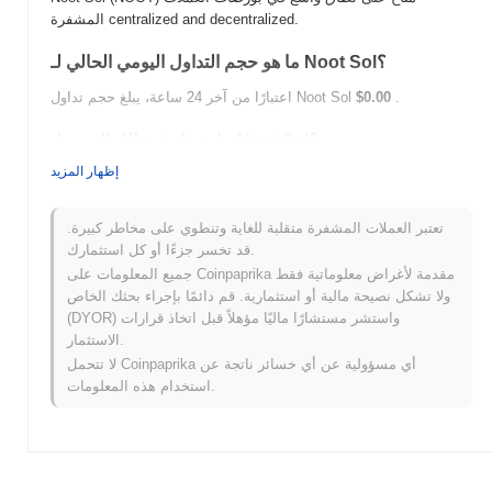
المشفرة centralized and decentralized.
ما هو حجم التداول اليومي الحالي لـ Noot Sol؟
.
$0.00
اعتبارًا من آخر 24 ساعة، يبلغ حجم تداول Noot Sol
ما هو تاريخ نطاق السعر لـ Noot Sol؟
إظهار المزيد
$0.000428
أعلى سعر على الإطلاق (ATH):
$0.00
أدنى سعر على الإطلاق (ATL):
تعتبر العملات المشفرة متقلبة للغاية وتنطوي على مخاطر كبيرة.
أقل من ATH .
Noot Sol يتم تداوله حاليًا بنسبة
~94.11%
قد تخسر جزءًا أو كل استثمارك.
جميع المعلومات على Coinpaprika مقدمة لأغراض معلوماتية فقط
كيف يعمل Noot Sol مقارنة بسوق العملات المشفرة
ولا تشكل نصيحة مالية أو استثمارية. قم دائمًا بإجراء بحثك الخاص
الأوسع؟
(DYOR) واستشر مستشارًا ماليًا مؤهلاً قبل اتخاذ قرارات
خلال الأيام السبعة الماضية، Noot Sol ارتفع
0.00%
، متأخرًا عن سوق
الاستثمار.
العملات المشفرة بشكل عام الذي سجل مكاسب
0.01%
. يشير هذا
لا تتحمل Coinpaprika أي مسؤولية عن أي خسائر ناتجة عن
إلى تأخر مؤقت في حركة سعر NOOT مقارنة بزخم السوق الأوسع.
استخدام هذه المعلومات.