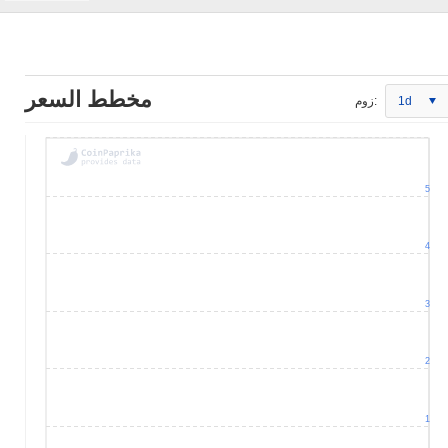
مخطط السعر
1d
زوم:
5
4
3
2
1