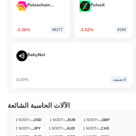
Pulsechain Bridged HEX (Pulsechain)
PulseX
-2.36%
-3.52%
#6277
#166
BabyNot
0.00%
لا تصنيف
الآلات الحاسبة الشائعة
1 NOOT
=
...
USD
1 NOOT
=
...
EUR
1 NOOT
=
...
GBP
1 NOOT
=
...
JPY
1 NOOT
=
...
AUD
1 NOOT
=
...
CAD