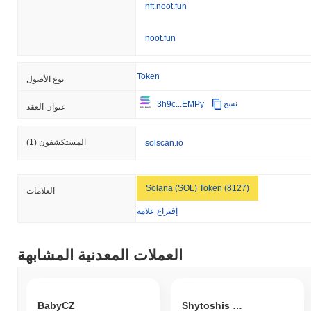
nft.noot.fun
noot.fun
Token
نوع الأصول
3h9c...EMPy
نسخ
عنوان العقد
المستكشفون
(1)
solscan.io
Solana (SOL) Token (8127)
العلامات
إقتراع علامة
العملات المعدنية المشابهة
BabyCZ
Shytoshis Vision