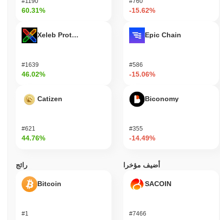
#1190
#760
60.31%
-15.62%
Xeleb Protocol
Epic Chain
#1639
#586
46.02%
-15.06%
Catizen
Biconomy
#621
#355
44.76%
-14.49%
أضيف مؤخرا
رائج
Bitcoin
SACOIN
#1
#7466