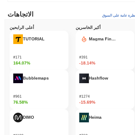
الاتجاهات
ظرة عامة على السوق
أكبر الخاسرين
أعلى الرابحين
TUTORIAL
Magma Finance
#171
#391
164.07%
-18.14%
Bubblemaps
Hashflow
#961
#1274
76.58%
-15.69%
DIMO
Heima