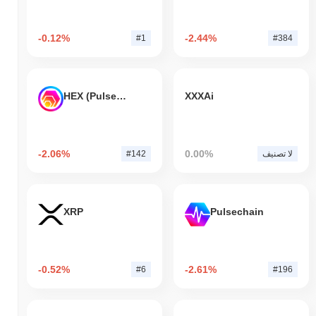
-0.12%
-2.44%
#1
#384
HEX (Pulsechain)
XXXAi
-2.06%
0.00%
لا تصنيف
#142
XRP
Pulsechain
-0.52%
-2.61%
#6
#196