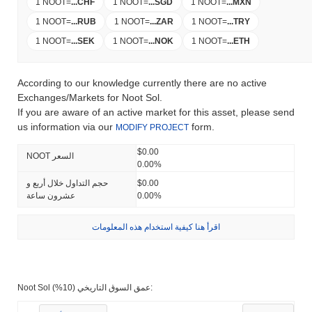
1 NOOT
=
...
CHF
1 NOOT
=
...
SGD
1 NOOT
=
...
MXN
1 NOOT
=
...
RUB
1 NOOT
=
...
ZAR
1 NOOT
=
...
TRY
1 NOOT
=
...
SEK
1 NOOT
=
...
NOK
1 NOOT
=
...
ETH
According to our knowledge currently there are no active
Exchanges/Markets for Noot Sol.
If you are aware of an active market for this asset, please send
us information via our
form.
MODIFY PROJECT
$0.00
NOOT السعر
0.00%
$0.00
حجم التداول خلال أربع و
0.00%
عشرون ساعة
اقرأ هنا كيفية استخدام هذه المعلومات
Noot Sol عمق السوق التاريخي (10%):