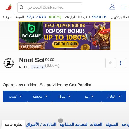
$93.01 B
قيمة التداول 24H:
(0.01%)
$2,312.43 B
القيمة السوقية :
Noot Sol
$0.00
(0.00%)
NOOT
لا تصنيف
Operations on Noot Sol provided by CoinPaprika
التبادل
بيع
شراء
محفظة
كسب
0
ودجة
السيولة
العملات المعدنية المشابهة
التبادلات
/
الأسواق
نظرة عامة