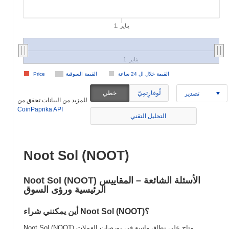
1. يناير
1. يناير
القيمة خلال ال 24 ساعة
القيمة السوقية
Price
لُوغارِتمِيّ
خطي
تصدير
للمزيد من البيانات تحقق من
CoinPaprika API
التحليل التقني
Noot Sol (NOOT)
Noot Sol (NOOT) الأسئلة الشائعة – المقاييس
الرئيسية ورؤى السوق
أين يمكنني شراء Noot Sol (NOOT)؟
Noot Sol (NOOT) متاح على نطاق واسع في بورصات العملات