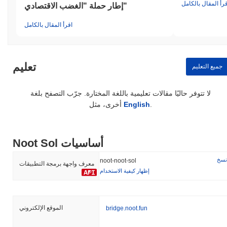
قرأ المقال بالكامل
إطار حملة "الغضب الاقتصادي"
اقرأ المقال بالكامل
تعليم
جميع التعليم
لا تتوفر حاليًا مقالات تعليمية باللغة المختارة. جرّب التصفح بلغة
.
English
أخرى، مثل
Noot Sol أساسيات
نسخ
noot-noot-sol
معرف واجهة برمجة التطبيقات
إظهار كيفية الاستخدام
الموقع الإلكتروني
bridge.noot.fun