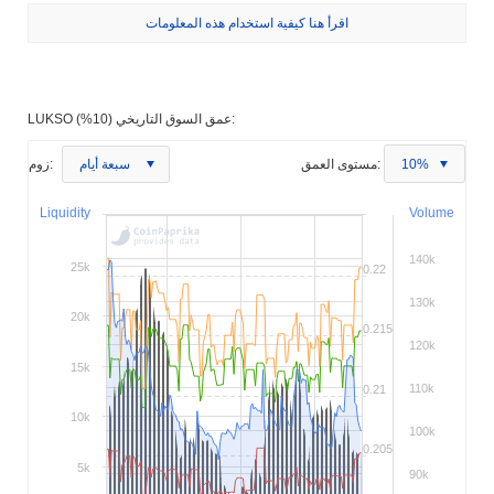
اقرأ هنا كيفية استخدام هذه المعلومات
LUKSO عمق السوق التاريخي (10%):
10%
مستوى العمق:
سبعة أيام
زوم:
Liquidity
Volume
140k
25k
0.22
130k
20k
0.215
120k
15k
110k
0.21
10k
100k
0.205
5k
90k