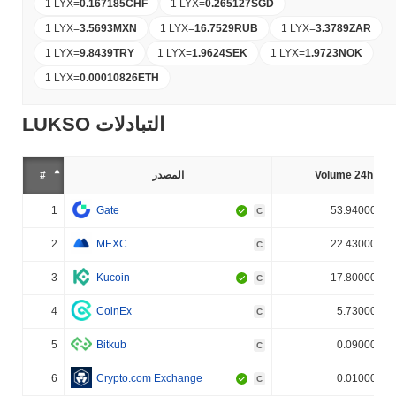
1 LYX
=
0.167185
CHF
1 LYX
=
0.265127
SGD
1 LYX
=
3.5693
MXN
1 LYX
=
16.7529
RUB
1 LYX
=
3.3789
ZAR
1 LYX
=
9.8439
TRY
1 LYX
=
1.9624
SEK
1 LYX
=
1.9723
NOK
1 LYX
=
0.00010826
ETH
LUKSO التبادلات
Volume 24h (%)
المصدر
#
1
Gate
53.940000%
C
2
MEXC
22.430000%
C
3
Kucoin
17.800000%
C
4
CoinEx
5.730000%
C
5
Bitkub
0.090000%
C
6
Crypto.com Exchange
0.010000%
C