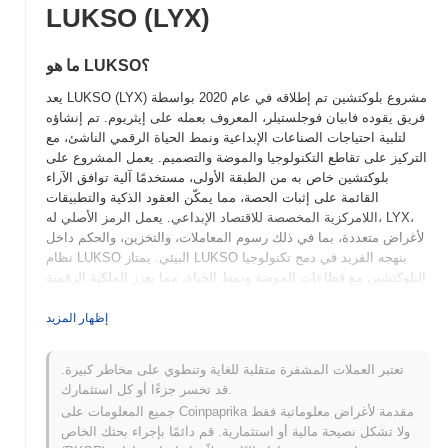
LUKSO (LYX)
ما هو LUKSO؟
يعد LUKSO (LYX) مشروع بلوكتشين تم إطلاقه في عام 2020 بواسطة
فريق يقوده فابيان فوجلستيلر، المعروف بعمله على إيثريوم. تم إنشاؤه
لتلبية احتياجات الصناعات الإبداعية ونمط الحياة الرقمي الناشئ، مع
التركيز على تقاطع التكنولوجيا والموضة والتصميم. يعمل المشروع على
بلوكتشين خاص به من الطبقة الأولى، مستخدمًا آلية توافق الآراء
القائمة على إثبات الحصة، مما يمكّن العقود الذكية والتطبيقات
اللامركزية المخصصة للاقتصاد الإبداعي. يعمل الرمز الأصلي له، LYX،
لأغراض متعددة، بما في ذلك رسوم المعاملات، والتخزين، والحكم داخل
نظام LUKSO البيئي. يمتاز LUKSO بنهجه الفريد في دمج تكنولوجيا
البلوكتشين مع قطاعات الموضة ونمط الحياة، مما يعزز الملكية الرقمية
والهوية من خلال الرموز غير القابلة للاستبدال (NFTs) والتطبيقات
اللامركزية. يهدف هذا التوجه إلى تمكين المبدعين والمستهلكين على
إظهار المزيد
حد سواء، مما يجعله لاعبًا مهمًا في المشهد المتطور للأصول الرقمية
وحلول الهوية اللامركزية.
تعتبر العملات المشفرة متقلبة للغاية وتنطوي على مخاطر كبيرة.
قد تخسر جزءًا أو كل استثمارك.
متى وكيف بدأ LUKSO؟
جميع المعلومات على Coinpaprika مقدمة لأغراض معلوماتية فقط
نشأ LUKSO في مارس 2020 عندما أطلق المؤسس، مارجوري
ولا تشكل نصيحة مالية أو استثمارية. قم دائمًا بإجراء بحثك الخاص
هيرنانديز، مع المؤسس المشارك وخبير البلوكتشين، فابيان فوجلستيلر،