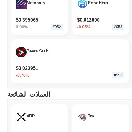
Metchain
RoboHero
$0.395065
$0.012690
0.00%
-0.05%
#952
#953
Beets Staked Sonic
$0.023951
-0.78%
#953
العملات الشائعة
XRP
Troll