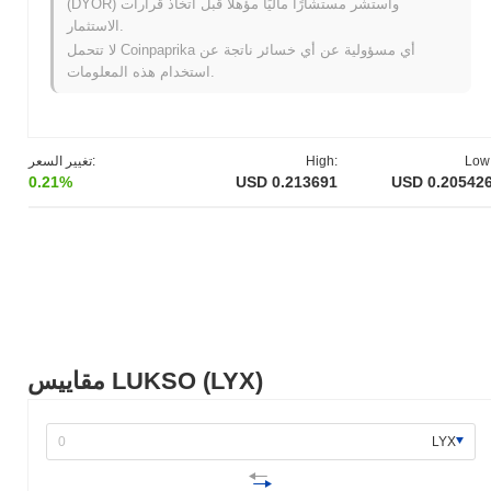
(DYOR) واستشر مستشارًا ماليًا مؤهلاً قبل اتخاذ قرارات
ورقة بيضاء. حددت هذه الوثيقة الرؤية لنظام بلوكتشين جديد يركز على
الاستثمار.
الصناعات الإبداعية وتطبيقات نمط الحياة الرقمية. أطلق المشروع
لا تتحمل Coinpaprika أي مسؤولية عن أي خسائر ناتجة عن
شبكة الاختبار الخاصة به، المعروفة باسم LUKSO Testnet، في يونيو
استخدام هذه المعلومات.
2021، مما سمح للمطورين بتجربة ميزات ووظائف المنصة. تبع ذلك
إطلاق الشبكة الرئيسية في نوفمبر 2021، مما يمثل الانتقال إلى
بلوكتشين يعمل بشكل كامل. كانت جهود التطوير المبكرة تركز على
إنشاء بنية تحتية لامركزية للأصول الرقمية، والهوية، والتفاعلات
Low
High:
تغيير السعر:
الاجتماعية. حدث التوزيع الأولي لرموز LUKSO من خلال نموذج إطلاق
0.21%
USD 0.213691
USD 0.20542
عادل، والذي يهدف إلى ضمان الوصول العادل إلى الرمز للمستخدمين
الأوائل وأعضاء المجتمع. وضعت هذه الخطوات الأساسية الأساس لنمو
LUKSO وتأسيس نظامه البيئي.
ما الذي ينتظر LUKSO؟
وفقًا للتحديثات الرسمية، يستعد LUKSO لإطلاق شبكته الرئيسية،
المستهدفة في الربع الرابع من عام 2023. يركز هذا التحديث على تعزيز
قابلية التوسع والأداء للمنصة، مما يسمح بإنشاء نظام بيئي أكثر قوة
للتطبيقات اللامركزية. بالإضافة إلى ذلك، يعمل LUKSO على التكامل
مقاييس LUKSO (LYX)
مع شركاء مختلفين لتوسيع نطاقه وفائدته داخل مجال البلوكتشين، مع
توقع الإعلان عن شراكات محددة في الأشهر القادمة. كما أن قرارات
الحكم مدرجة على جدول الأعمال، مع خطط لإجراء تصويت من المجتمع
LYX
لتشكيل الاتجاه المستقبلي للمنصة. تهدف هذه المعالم إلى تحسين
تجربة المستخدم وتعزيز نظام بيئي نابض بالحياة، مع تتبع التقدم من