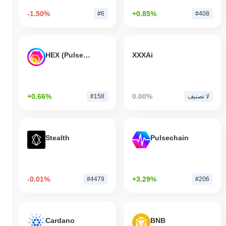
-1.50%
+0.85%
#6
#408
HEX (Pulsechain)
XXXAi
+0.66%
0.00%
لا تصنيف
#158
Stealth
Pulsechain
-0.01%
+3.29%
#4479
#206
Cardano
BNB