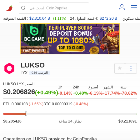
$272.20 B
قيمة التداول 24H:
(1.11%)
$2,310.64 B
القيمة السوقية :
LUKSO
LYX
الترتيب 946
LUKSO LYX السعر:
سنة
الشهر
أسبوع
24h
1h
$0.206826
(+0.49%)
-0.14%
+0.49%
-6.19%
-17.74%
-78.62%
ETH 0.000108
(-1.65%)
BTC 0.00000319
(-0.48%)
$0.213691
نطاق 24 ساعة
$0.205426
Operations on LUKSO provided by CoinPaprika