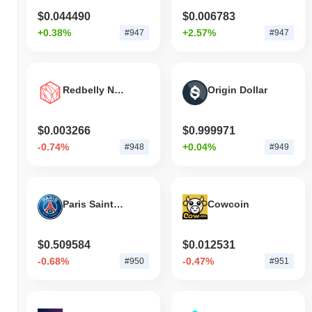
$0.044490
$0.006783
+0.38%
+2.57%
#947
#947
Redbelly Network
Origin Dollar
$0.003266
$0.999971
-0.74%
+0.04%
#948
#949
Paris Saint-Germain Fan Token
Cowcoin
$0.509584
$0.012531
-0.68%
-0.47%
#950
#951