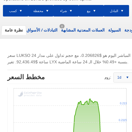
التبادل
بيع
شراء
محفظة
كسب
6
ودجة
السيولة
العملات المعدنية المشابهة
التبادلات
/
الأسواق
نظرة عامة
سعر LUKSO المباشر اليوم هو
$0.206826
، مع حجم تداول على مدار 24
. تغير LYX بنسبة +0.49% خلال الـ 24 ساعة الماضية.
ساعة
$92,436.49
مخطط السعر
1d
زوم:
0.213
0.2115