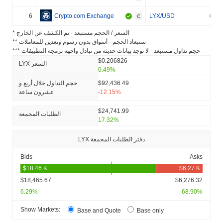
6
Crypto.com Exchange
LYX/USD
C
* السعر / الحجم مستبعد - تم الكشف عن الخارج
** ستبعاد الحجم - أسواق بدون رسوم وتعدين للمعاملات
*** حجم تداول مستبعد - لا توجد بيانات حديثة من تبادل واجهة برمجة التطبيقات
$0.206826
LYX السعر
0.49%
$92,436.49
حجم التداول خلال أربع و
-12.15%
عشرون ساعة
$24,741.99
الطلبات المجمعة
17.32%
LYX دفتر الطلبات المجمعة
Bids
Asks
$18,465.67
$6,276.32
6.29%
68.90%
Show Markets:
Base and Quote
Base only