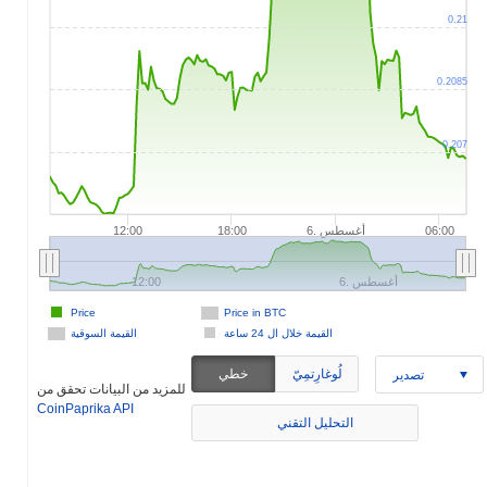
0.21
0.2085
0.207
6. أغسطس
12:00
18:00
06:00
6. أغسطس
12:00
Price
Price in BTC
القيمة خلال ال 24 ساعة
القيمة السوقية
لُوغارِتمِيّ
خطي
تصدير
للمزيد من البيانات تحقق من
CoinPaprika API
التحليل التقني