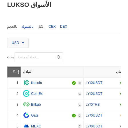
LUKSO الأسواق
DEX
CEX
الكل
بالسيولة
بالحجم
USD
بحث
إثنان
التبادل
#
1
Kucoin
LYX/USDT
C
2
CoinEx
LYX/USDT
C
3
Bitkub
LYX/THB
C
4
Gate
LYX/USDT
C
5
MEXC
LYX/USDT
C