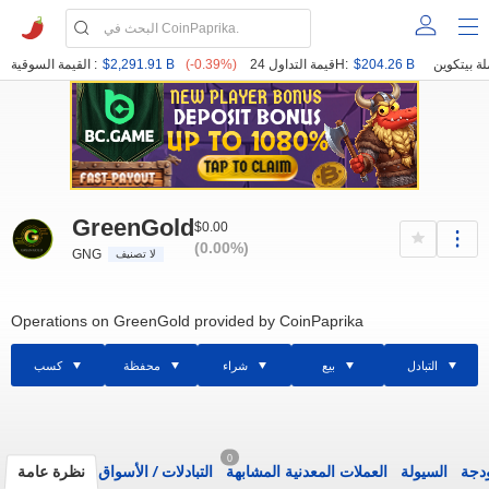
$204.26 B
قيمة التداول 24H:
(-0.39%)
$2,291.91 B
القيمة السوقية :
GreenGold
$0.00
(0.00%)
GNG
لا تصنيف
Operations on GreenGold provided by CoinPaprika
التبادل
بيع
شراء
محفظة
كسب
0
ودجة
السيولة
العملات المعدنية المشابهة
التبادلات
/
الأسواق
نظرة عامة