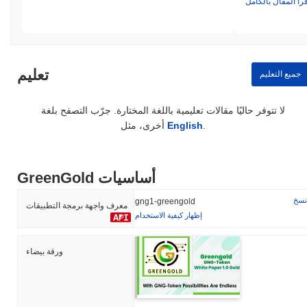
قرأ المقال بالكامل
تعليم
جميع التعليم
لا تتوفر حاليًا مقالات تعليمية باللغة المختارة. جرّب التصفح بلغة
.
English
أخرى، مثل
GreenGold أساسيات
نسخ
gng1-greengold
معرف واجهة برمجة التطبيقات
إظهار كيفية الاستخدام
ورقة بيضاء