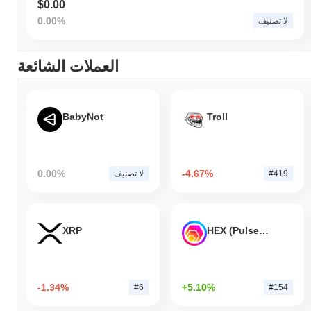
$0.00
0.00%
لا تصنيف
العملات الشائعة
BabyNot
Troll
0.00%
-4.67%
#419
لا تصنيف
XRP
HEX (Pulsechain)
-1.34%
+5.10%
#6
#154