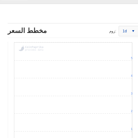
مخطط السعر
1d
زوم:
5
4
3
2
1