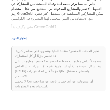
خاص به، مما يوفر منصة آمنة وفعالة للمستخدمين للمشاركة في
التمويل الأخضر والمشاريع المدفوعة من المجتمع. من خلال استخدام
رمز GreenGold، يمكن للمشاركين المساهمة في مستقبل أكثر خضرة
مع الاستفادة من النمو المحتمل لهذا المشروع في البلوكشين.
متى وكيف بدأ GreenGold؟
تم إطلاق GreenGold (GNG1) في عام 2021، من قبل فريق يركز على
إظهار المزيد
تعزيز الممارسات المستدامة في مجال العملات المشفرة. يهدف
المشروع إلى الاستفادة من تكنولوجيا البلوكشين لدعم المبادرات
والمشاريع الصديقة للبيئة. تم إدراجه في البداية على عدة بورصات
تعتبر العملات المشفرة متقلبة للغاية وتنطوي على مخاطر كبيرة.
لامركزية، واكتسب GreenGold زخمًا حيث جذب الانتباه لالتزامه
قد تخسر جزءًا أو كل استثمارك.
بالاستدامة البيئية. يؤكد الفريق على الشفافية ومشاركة المجتمع، مما
جميع المعلومات على Coinpaprika مقدمة لأغراض معلوماتية فقط
شكل تطوره المبكر ونموه في سوق العملات المشفرة.
ولا تشكل نصيحة مالية أو استثمارية. قم دائمًا بإجراء بحثك الخاص
(DYOR) واستشر مستشارًا ماليًا مؤهلاً قبل اتخاذ قرارات
ما الذي ينتظر GreenGold؟
الاستثمار.
يستعد GreenGold لتحقيق تقدم كبير مع تقدم المشروع في خارطة
لا تتحمل Coinpaprika أي مسؤولية عن أي خسائر ناتجة عن
الطريق الخاصة به. تشمل الميزات القادمة إطلاق سوق لامركزي يهدف
استخدام هذه المعلومات.
إلى تعزيز تفاعل المستخدمين وتسهيل المعاملات السلسة داخل نظام
GreenGold. بالإضافة إلى ذلك، تخطط المجتمع لاستضافة سلسلة من
الندوات التعليمية لتعزيز الوعي واعتماد المبادرات المستدامة لـ
GreenGold. مع تطور المشروع، يهدف إلى توسيع استخداماته في
الاستثمارات الصديقة للبيئة وتجارة ائتمانات الكربون، متماشياً مع