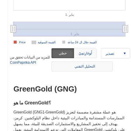
1. يناير
1. يناير
القيمة خلال ال 24 ساعة
القيمة السوقية
Price
لُوغارِتمِيّ
خطي
تصدير
للمزيد من البيانات تحقق من
CoinPaprika API
التحليل التقني
GreenGold (GNG)
ما هو GreenGold؟
GreenGold (GNG1-GreenGold) هو عملة مشفرة مصممة لتعزيز
الممارسات المستدامة والمبادرات البيئية داخل نظام البلوكشين. كرمز،
يهدف إلى تحفيز المشاريع والاستثمارات الصديقة للبيئة، مما يسهل
المعاملات التي تدعم الاستدامة البيئية. يعمل GreenGold على بلوكشين