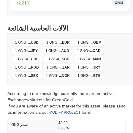
+2.21%
#204
الآلات الحاسبة الشائعة
1 GNG
=
...
USD
1 GNG
=
...
EUR
1 GNG
=
...
GBP
1 GNG
=
...
JPY
1 GNG
=
...
AUD
1 GNG
=
...
CAD
1 GNG
=
...
CHF
1 GNG
=
...
SGD
1 GNG
=
...
MXN
1 GNG
=
...
RUB
1 GNG
=
...
ZAR
1 GNG
=
...
TRY
1 GNG
=
...
SEK
1 GNG
=
...
NOK
1 GNG
=
...
ETH
According to our knowledge currently there are no active
Exchanges/Markets for GreenGold.
If you are aware of an active market for this asset, please send
us information via our
form.
MODIFY PROJECT
$0.00
GNG السعر
0.00%