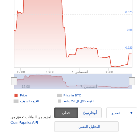
0.575
0.55
0.525
7. أغسطس
12:00
18:00
06:00
7. أغسطس
12:00
Price
Price in BTC
القيمة خلال ال 24 ساعة
القيمة السوقية
لُوغارِتمِيّ
خطي
تصدير
للمزيد من البيانات تحقق من
CoinPaprika API
التحليل التقني