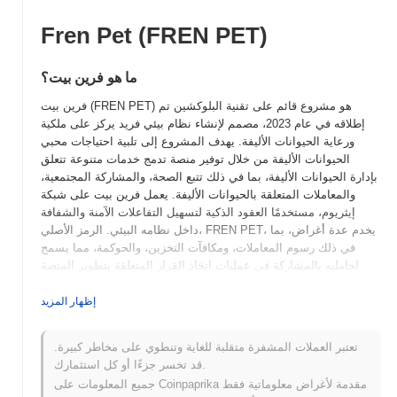
Fren Pet (FREN PET)
ما هو فرين بيت؟
فرين بيت (FREN PET) هو مشروع قائم على تقنية البلوكشين تم
إطلاقه في عام 2023، مصمم لإنشاء نظام بيئي فريد يركز على ملكية
ورعاية الحيوانات الأليفة. يهدف المشروع إلى تلبية احتياجات محبي
الحيوانات الأليفة من خلال توفير منصة تدمج خدمات متنوعة تتعلق
بإدارة الحيوانات الأليفة، بما في ذلك تتبع الصحة، والمشاركة المجتمعية،
والمعاملات المتعلقة بالحيوانات الأليفة. يعمل فرين بيت على شبكة
إيثريوم، مستخدمًا العقود الذكية لتسهيل التفاعلات الآمنة والشفافة
داخل نظامه البيئي. الرمز الأصلي، FREN PET، يخدم عدة أغراض، بما
في ذلك رسوم المعاملات، ومكافآت التخزين، والحوكمة، مما يسمح
لحامليه بالمشاركة في عمليات اتخاذ القرار المتعلقة بتطوير المنصة
وميزاتها. ما يميز فرين بيت هو تركيزه على بناء بيئة مدفوعة بالمجتمع
لعشاق الحيوانات الأليفة، حيث يجمع بين عناصر الشبكات الاجتماعية مع
إظهار المزيد
أدوات عملية لرعاية الحيوانات الأليفة. هذه المقاربة الفريدة تضع فرين
بيت كلاعب رئيسي في تقاطع تقنية البلوكشين وملكية الحيوانات الأليفة،
تعتبر العملات المشفرة متقلبة للغاية وتنطوي على مخاطر كبيرة.
مما يلبي سوقًا متخصصًا له احتياجات واهتمامات محددة.
قد تخسر جزءًا أو كل استثمارك.
متى وكيف بدأ فرين بيت؟
جميع المعلومات على Coinpaprika مقدمة لأغراض معلوماتية فقط