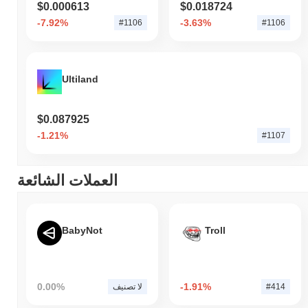
$0.000613
$0.018724
-7.92%
-3.63%
#1106
#1106
Ultiland
$0.087925
-1.21%
#1107
العملات الشائعة
BabyNot
Troll
0.00%
-1.91%
#414
لا تصنيف