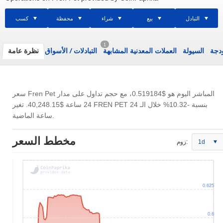
التبادل
بيع
شراء
محفظة
كسب
1
ودجة
السيولة
العملات المعدنية المشابهة
التبادلات
/
الأسواق
نظرة عامة
سعر Fren Pet المباشر اليوم هو
$0.519184
، مع حجم تداول على مدار
24 ساعة
$40,248.15
. تغير FREN PET بنسبة -10.32% خلال الـ 24
ساعة الماضية.
مخطط السعر
1d
زوم:
0.625
0.6