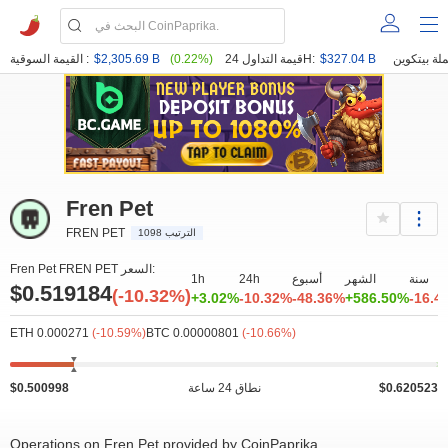
$327.04 B
قيمة التداول 24H:
(0.22%)
$2,305.69 B
القيمة السوقية :
Fren Pet
FREN PET
الترتيب 1098
Fren Pet FREN PET السعر:
سنة
الشهر
أسبوع
24h
1h
$0.519184
(-10.32%)
+3.02%
-10.32%
-48.36%
+586.50%
-16.4
ETH 0.000271
(-10.59%)
BTC 0.00000801
(-10.66%)
$0.620523
نطاق 24 ساعة
$0.500998
Operations on Fren Pet provided by CoinPaprika