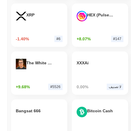
XRP
HEX (Pulsechain)
-1.40%
+8.07%
#6
#147
The White Bull
XXXAi
+9.68%
0.00%
لا تصنيف
#5526
Bangsat 666
Bitcoin Cash