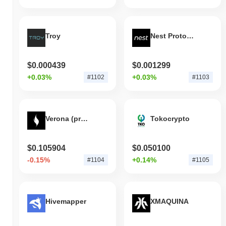
Troy
Nest Protocol
$0.000439
$0.001299
+0.03%
+0.03%
#1102
#1103
Verona (prev. XION)
Tokocrypto
$0.105904
$0.050100
-0.15%
+0.14%
#1104
#1105
Hivemapper
XMAQUINA