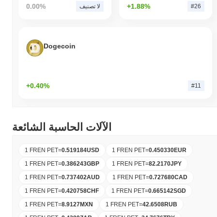
0.00%
+1.88%
#26
لا تصنيف
Dogecoin
+0.40%
#11
الآلات الحاسبة الشائعة
1 FREN PET
=
0.519184
USD
1 FREN PET
=
0.450330
EUR
1 FREN PET
=
0.386243
GBP
1 FREN PET
=
82.2170
JPY
1 FREN PET
=
0.737402
AUD
1 FREN PET
=
0.727680
CAD
1 FREN PET
=
0.420758
CHF
1 FREN PET
=
0.665142
SGD
1 FREN PET
=
8.9127
MXN
1 FREN PET
=
42.6508
RUB