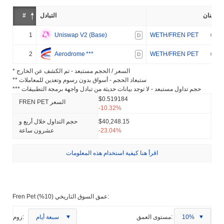
إثنان
التبادل
#
1
Uniswap V2 (Base)
WETH/FREN PET
D
2
Aerodrome
***
WETH/FREN PET
D
* السعر / الحجم مستبعد - تم الكشف عن الخارج
** ستبعاد الحجم - أسواق بدون رسوم وتعدين للمعاملات
*** حجم تداول مستبعد - لا توجد بيانات حديثة من تبادل واجهة برمجة التطبيقات
$0.519184
FREN PET السعر
-10.32%
$40,248.15
حجم التداول خلال أربع و
-23.04%
عشرون ساعة
اقرأ هنا كيفية استخدام هذه المعلومات
Fren Pet عمق السوق التاريخي (10%):
10%
مستوى العمق:
سبعة أيام
زوم: