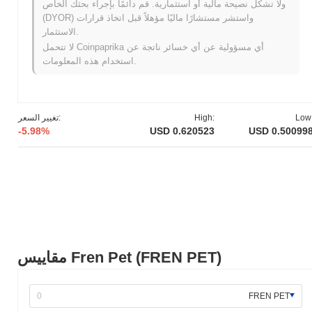
ولا تشكل نصيحة مالية أو استثمارية. قم دائمًا بإجراء بحثك الخاص
نشأ فرين بيت في مارس 2022 عندما أصدرت الفريق المؤسس ورقة
(DYOR) واستشر مستشارًا ماليًا مؤهلاً قبل اتخاذ قرارات
بيضاء، توضح رؤية المشروع وإطاره الفني. أطلق المشروع شبكة
الاستثمار.
الاختبار الخاصة به في يونيو 2022، مما أتاح للمطورين والمستخدمين
لا تتحمل Coinpaprika أي مسؤولية عن أي خسائر ناتجة عن
الأوائل استكشاف ميزاته ووظائفه. بعد اختبارات ناجحة، تم إطلاق
استخدام هذه المعلومات.
الشبكة الرئيسية في سبتمبر 2022، مما يمثل الدخول الرسمي للرمز
إلى السوق. ركزت التطورات المبكرة على إنشاء نظام بيئي سهل
الاستخدام لعشاق الحيوانات الأليفة، مع دمج تقنية البلوكشين لتعزيز
تجارب ملكية الحيوانات الأليفة. حدث التوزيع الأولي لرموز فرين بيت من
Low
High:
تغيير السعر:
خلال نموذج إطلاق عادل في أكتوبر 2022، والذي هدف إلى ضمان
-5.98%
USD 0.620523
USD 0.50099
الوصول العادل لجميع المشاركين. هذه الخطوات الأساسية وضعت
الأساس لنمو فرين بيت ومشاركة المجتمع داخل فضاء العملات
المشفرة.
ما الذي ينتظر فرين بيت؟
وفقًا للتحديثات الرسمية، يستعد فرين بيت لترقية بروتوكول كبيرة تهدف
إلى تحسين تجربة المستخدم وقابلية التوسع، المقررة في الربع الأول
من عام 2024. ستقدم هذه الترقية ميزات جديدة تحسن من كفاءة
المعاملات وتقلل من زمن الانتظار. بالإضافة إلى ذلك، من المقرر أن
مقاييس Fren Pet (FREN PET)
يطلق فرين بيت شراكة جديدة مع منصة ألعاب بارزة في الربع الثاني
من عام 2024، مما سيوسع نظامه البيئي ومشاركة المستخدمين. كما
يخطط الفريق أيضًا لإجراء تصويت حوكمة في الربع الثالث من عام
FREN PET
2024 لإشراك المجتمع في عمليات اتخاذ القرار الرئيسية المتعلقة