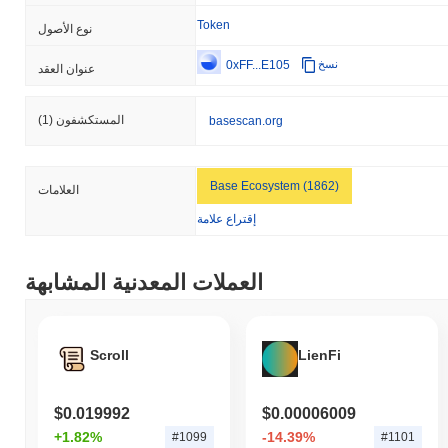
Token
نوع الأصول
0xFF...E105
نسخ
عنوان العقد
المستكشفون
(1)
basescan.org
Base Ecosystem (1862)
العلامات
إقتراع علامة
العملات المعدنية المشابهة
Scroll
LienFi
$0.019992
$0.00006009
+1.82%
-14.39%
#1099
#1101