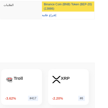
Binance Coin (BNB) Token (BEP-20)
العلامات
'سيء للغاية': فريق بيتكوين الأحمر يكتشف 85 خطأً حرجاً في حوالي يوم
(13886)
إقتراع علامة
خلال الأيام السبعة الماضية، Baby Cat ارتفع
0.00%
، متأخرًا عن سوق العملات المشفرة بشكل عام الذ
3 دقيقة قراء
ويسترن يونيون تحول التحويلات بالدولار 
3 دقيقة 
Troll
XRP
3 دقيقة 
-3.62%
-2.20%
#417
#6