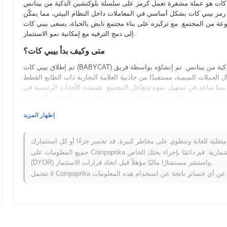
 هو عملة مشفرة تعمل كرمز على سلسلة بلوكتشين الذكية من بينانس (BSC). يهدف هذا المشروع إلى إنشاء مجتمع ممتع وجذاب مع
 رمز بيبي كات بشكل أساسي في المعاملات داخل النظام البيئي، مما يمكّن
عة من المجتمع. مع تركيزه على بناء مجتمع نابض بالحياة، يسعى بيبي كات
إلى دمج الترفيه مع إمكانية نمو الاستثمار.
متى وكيف بدأ بيبي كات؟
تم إطلاق بيبي كات (BABYCAT) في عام 2021 كرمز مدفوع من المجتمع على سلسلة بلوكتشين الذكية من بينانس. تم إنشاؤه بواسطة فريق
عملات الميمية، مستفيدًا من جاذبية العلامة التجارية ذات الطابع القطط
، مما ساعد في تسهيل نموه وتفاعل المجتمع. تضمنت الأحداث الرئيسية في
ما الذي ينتظر بيبي كات؟
إظهار المزيد
يستعد بيبي كات (BABYCAT) لتطورات مثيرة بينما يتقدم في خارطة طريقه. تشمل الميزات القادمة إطلاق سوق لامركزي يهدف إلى تعزيز
فة أحداث منتظمة وجلسات أسئلة وأجوبة لتعزيز التفاعل وجمع الملاحظات،
بالإضافة إلى ذلك، يهدف بيبي كات إلى تعزيز فائدته من خلال دمج خيارات
جميع المعلومات على Coinpaprika مقدمة لأغراض معلوماتية فقط ولا تشكل نصيحة مالية أو استثمارية. قم دائمًا بإجراء بحثك الخاص
ة. مع هذه المبادرات، من المقرر أن يتطور بيبي كات إلى منصة أكثر قوة،
(DYOR) واستشر مستشارًا ماليًا مؤهلاً قبل اتخاذ قرارات الاستثمار.
ما الذي يجعل بيبي كات مميزًا؟
 المدفوع من المجتمع وابتكاراته في الاقتصاد الرمزي التي تكافئ الحاملين
ملات المشفرة التقليدية، يركز بيبي كات على حالات الاستخدام في العالم
لبلوكتشين لتعزيز الشفافية والمساءلة في التبرعات الخيرية. يجمع هذا بين