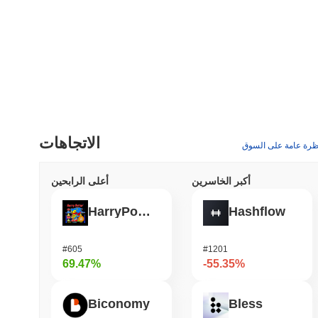
الاتجاهات
ظرة عامة على السوق
أكبر الخاسرين
أعلى الرابحين
HarryPotterObamaSonic10Inu (ETH)
Hashflow
#605
#1201
69.47%
-55.35%
Biconomy
Bless