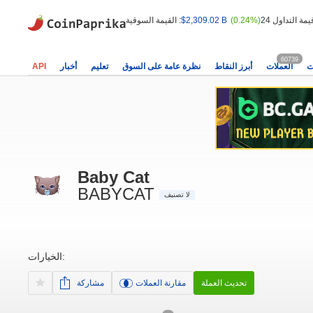
(0.24%)
$2,309.02 B
القيمة السوقية :
60739
ت
العملات
أبرز النقاط
نظرة عامة على السوق
تعليم
أخبار
API
Baby Cat
BABYCAT
لا تصنيف
الخيارات:
تحديث العملة
مقارنة العملات
مشاركة