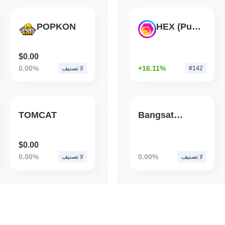
قراءة
,
(1 day ago)
August 06 2026
BITCOIN
HACKERS
POPKON
HEX (Pulsechain)
 عليها المهاجمون المدعومون
بالذكاء الاصطناعي
$0.00
0.00%
+16.11%
#142
لا تصنيف
TOMCAT
Bangsat 666
$0.00
0.00%
0.00%
لا تصنيف
لا تصنيف