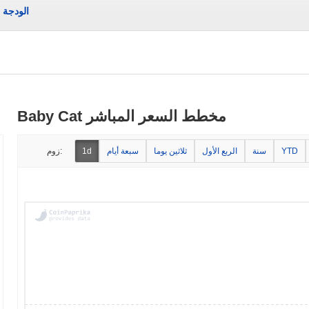
الودجة
Baby Cat مخطط السعر المباشر
YTD
سنة
الربع الأول
ثلاثين يوما
سبعة أيام
1d
زوم: