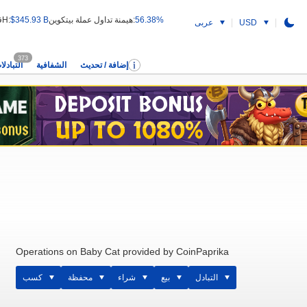
56.38%
هيمنة تداول عملة بيتكوين:
$345.93 B
قيمة التداول 24H:
USD
عربى
373
إضافة / تحديث
الشفافية
التبادلا
Operations on Baby Cat provided by CoinPaprika
التبادل
بيع
شراء
محفظة
كسب