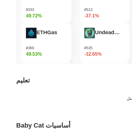
#333
#513
49.72%
-37.1%
ETHGas
Undeads Games
#360
#535
49.53%
-32.65%
TUTORIAL
Zerobase
تعليم
#427
#514
40.82%
-31.97%
Not in Employment, Education, or Training
Cartesi
Baby Cat أساسيات
#543
#546
38.56%
-20.2%