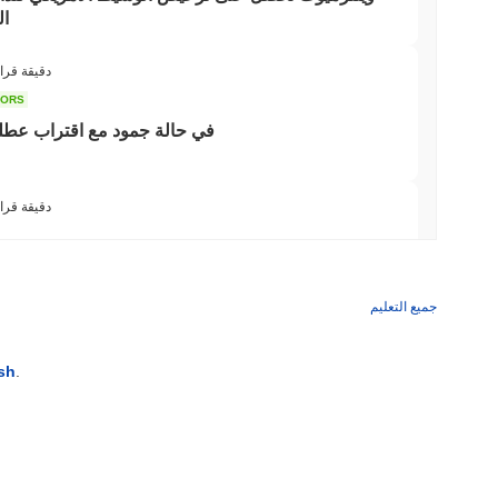
ال
3 دقيقة قرا
واجه بيبي كات مخاطر كبيرة تتعلق بالتقلبات الشديدة، والتي يمكن أن
TORS
إلى ذلك، تم التدقيق في المشروع بسبب مخاوف تتعلق بحوادث الأ
قانون CLARITY في حالة جمود مع اقتر
المستخدمين. كما هو الحال مع العديد من العملات المشفرة، هناك قضايا قانونية مستمرة وجدل حول شرعيتها وممارساتها التشغيلية.
Baby Cat (BABYCAT) الأسئلة 
3 دقيقة قرا
Baby Cat (BABYCAT) متاح على نطاق واسع في بورصات العملات المشفرة centralized and decentralized.
ويلز فارجو تنضم إلى
جميع التعليم
3 دقيقة قرا
sh
.
3 دقيقة قراء