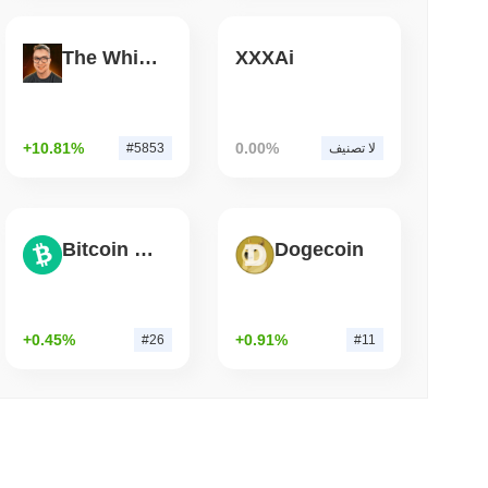
3 دقيقة 
The White Bull
XXXAi
بولتس تغلق جسر البيتكوين الخاص بها بعد أن تفوق
+10.81%
0.00%
لا تصنيف
#5853
Bitcoin Cash
Dogecoin
+0.45%
+0.91%
#26
#11