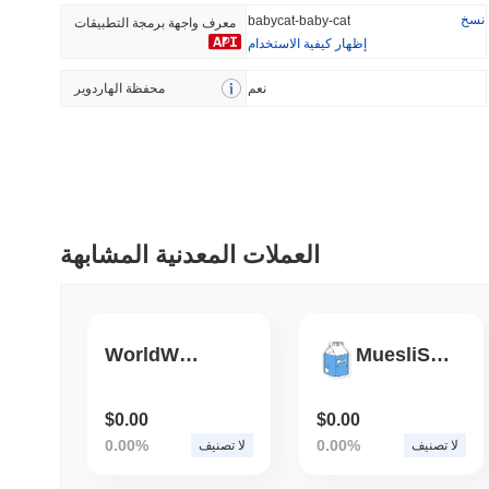
نسخ
babycat-baby-cat
معرف واجهة برمجة التطبيقات
إظهار كيفية الاستخدام
أضيف مؤخرا
رائج
نعم
محفظة الهاردوير
HEX (Pulsechain)
SACOIN
#142
#10026
16.11%
1.38%
العملات المعدنية المشابهة
WorldWideWeb
MuesliSwap MILK
$0.00
$0.00
0.00%
0.00%
لا تصنيف
لا تصنيف