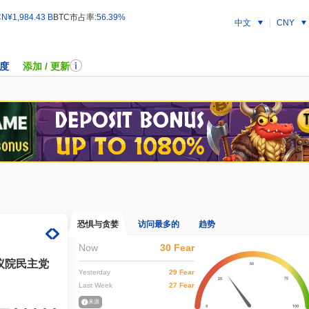
N¥1,984.43 B
BTC市占率:
56.39%
中文
CNY
度
添加 / 更新
恐惧与贪婪
访问最多的
趋势
Now
30 Fear
议院民主党
Yesterday
29 Fear
Last Week
27 Fear
来源