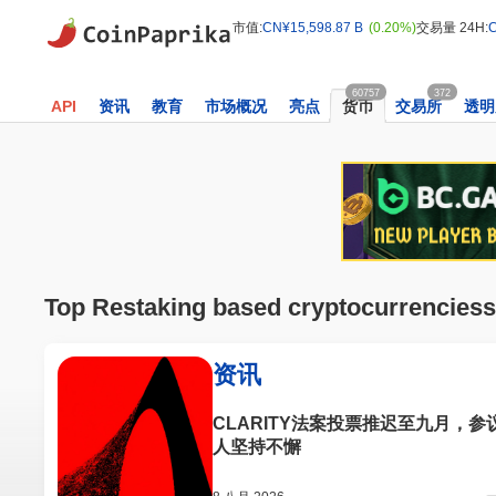
市值:
CN¥15,598.87 B
(0.20%)
交易量 24H:
C
60757
372
API
资讯
教育
市场概况
亮点
货币
交易所
透明
Top Restaking based cryptocurrenciess
资讯
CLARITY法案投票推迟至九月，参
人坚持不懈