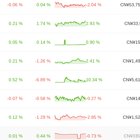
-0.06 %
0.04 %
-2.04 %
CN¥53,75
0.21 %
1.74 %
2.93 %
CN¥33,
0.05 %
0.14 %
0.90 %
CN¥15
0.21 %
-1.26 %
2.41 %
CN¥1,49
0.52 %
-6.89 %
10.34 %
CN¥5,61
-0.07 %
-0.58 %
-0.27 %
CN¥14
0.12 %
-1.29 %
-2.85 %
CN¥1,52
0.01 %
0.44 %
-0.73 %
CN¥335