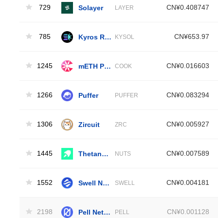
729
Solayer
CN¥0.408747
LAYER
785
Kyros Restaked SOL
CN¥653.97
KYSOL
1245
mETH Protocol
CN¥0.016603
COOK
1266
Puffer
CN¥0.083294
PUFFER
1306
Zircuit
CN¥0.005927
ZRC
1445
Thetanuts Finance
CN¥0.007589
NUTS
1552
Swell Network
CN¥0.004181
SWELL
2198
Pell Network Token
CN¥0.001128
PELL