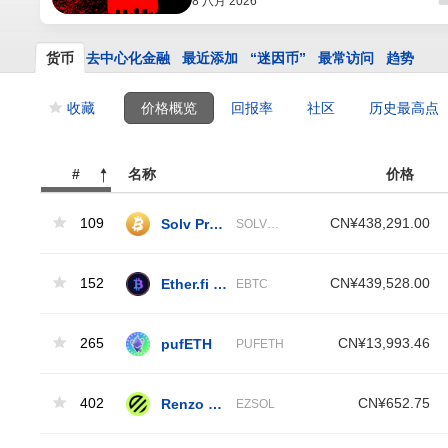
8 八月 2026
货币
去中心化金融
最近添加
“迷因币”
最常访问
趋势
收藏
价格概览
回报率
社区
历史最高点
#
名称
价格
109
Solv Protocol solvBTC
CN¥438,291.00
SOLVBTC
152
Ether.fi Staked BTC
CN¥439,528.00
EBTC
265
pufETH
CN¥13,993.46
PUFETH
402
Renzo Restaked SOL
CN¥652.75
EZSOL