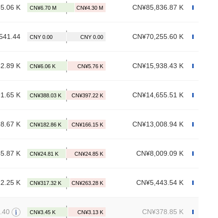
5.06 K
CN¥85,836.87 K
541.44
CN¥70,255.60 K
2.89 K
CN¥15,938.43 K
1.65 K
CN¥14,655.51 K
8.67 K
CN¥13,008.94 K
5.87 K
CN¥8,009.09 K
2.25 K
CN¥5,443.54 K
.40
CN¥378.85 K