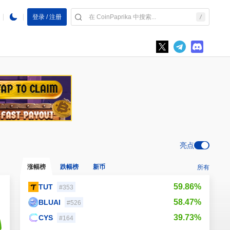
登录 / 注册
亮点
涨幅榜
跌幅榜
新币
所有
59.86%
TUT
#353
58.47%
BLUAI
#526
39.73%
CYS
#164