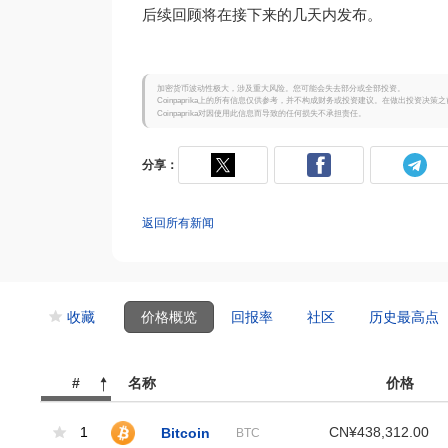
后续回顾将在接下来的几天内发布。
加密货币波动性极大，涉及重大风险。您可能会失去部分或全部投资。
Coinpaprika上的所有信息仅供参考，并不构成财务或投资建议。在做出投资决
Coinpaprika对因使用此信息而导致的任何损失不承担责任。
分享：
返回所有新闻
收藏
价格概览
回报率
社区
历史最高点
#
名称
价格
1
Bitcoin
CN¥438,312.00
BTC