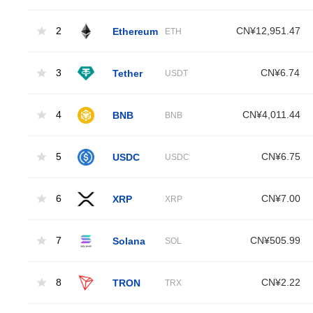
2
Ethereum
CN¥12,951.47
ETH
3
Tether
CN¥6.74
USDT
4
BNB
CN¥4,011.44
BNB
5
USDC
CN¥6.75
USDC
6
XRP
CN¥7.00
XRP
7
Solana
CN¥505.99
SOL
8
TRON
CN¥2.22
TRX