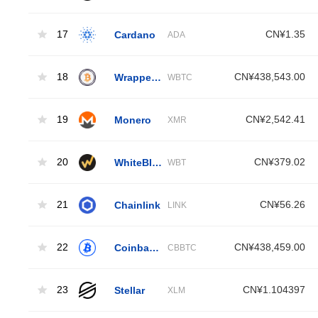
17
Cardano
CN¥1.35
ADA
18
Wrapped Bitcoin
CN¥438,543.00
WBTC
19
Monero
CN¥2,542.41
XMR
20
WhiteBIT Coin
CN¥379.02
WBT
21
Chainlink
CN¥56.26
LINK
22
Coinbase Wrapped BTC
CN¥438,459.00
CBBTC
23
Stellar
CN¥1.104397
XLM