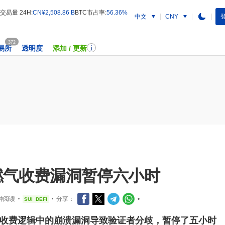
交易量 24H:
CN¥2,508.86 B
BTC市占率:
56.36%
中文
登
CNY
372
易所
透明度
添加 / 更新
中的燃气收费漏洞暂停六小时
分钟阅读
分享：
•
SUI
DEFI
•
•
.72燃气收费逻辑中的崩溃漏洞导致验证者分歧，暂停了五小时