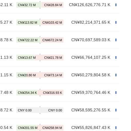
2.11 K
CN¥126,626,776.71 K
5.27 K
CN¥82,214,371.65 K
8.78 K
CN¥70,697,589.03 K
1.13 K
CN¥66,764,107.25 K
1.15 K
CN¥60,279,804.58 K
7.48 K
CN¥59,370,764.46 K
8.72 K
CN¥58,595,276.55 K
0.54 K
CN¥55,826,847.43 K