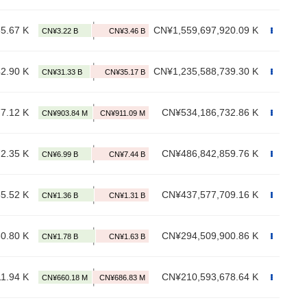
5.67 K
CN¥1,559,697,920.09 K
2.90 K
CN¥1,235,588,739.30 K
7.12 K
CN¥534,186,732.86 K
2.35 K
CN¥486,842,859.76 K
5.52 K
CN¥437,577,709.16 K
0.80 K
CN¥294,509,900.86 K
1.94 K
CN¥210,593,678.64 K