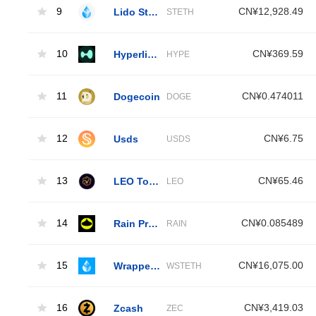
9
Lido Staked Ether
CN¥12,928.49
STETH
10
Hyperliquid
CN¥369.59
HYPE
11
Dogecoin
CN¥0.474011
DOGE
12
Usds
CN¥6.75
USDS
13
LEO Token
CN¥65.46
LEO
14
Rain Protocol
CN¥0.085489
RAIN
15
Wrapped Liquid Staked Ether 2.0
CN¥16,075.00
WSTETH
16
Zcash
CN¥3,419.03
ZEC