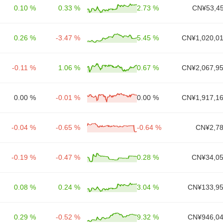
0.10 %
0.33 %
2.73 %
CN¥53,45
0.26 %
-3.47 %
5.45 %
CN¥1,020,01
-0.11 %
1.06 %
0.67 %
CN¥2,067,95
0.00 %
-0.01 %
0.00 %
CN¥1,917,16
-0.04 %
-0.65 %
-0.64 %
CN¥2,78
-0.19 %
-0.47 %
0.28 %
CN¥34,05
0.08 %
0.24 %
3.04 %
CN¥133,95
0.29 %
-0.52 %
9.32 %
CN¥946,04