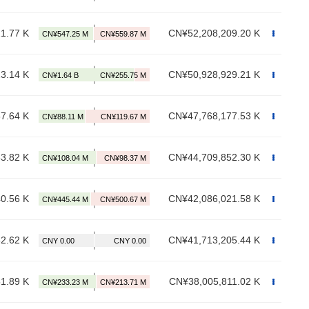
1.77 K
CN¥52,208,209.20 K
3.14 K
CN¥50,928,929.21 K
7.64 K
CN¥47,768,177.53 K
3.82 K
CN¥44,709,852.30 K
0.56 K
CN¥42,086,021.58 K
2.62 K
CN¥41,713,205.44 K
1.89 K
CN¥38,005,811.02 K