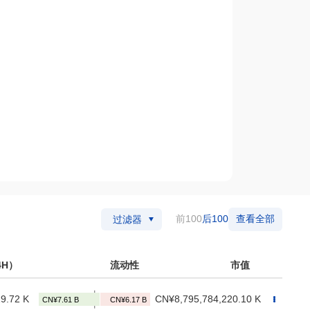
前100
后100
查看全部
过滤器
4H）
流动性
市值
9.72 K
CN¥8,795,784,220.10 K