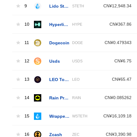
9
Lido Staked Ether
CN¥12,948.34
STETH
10
Hyperliquid
CN¥367.86
HYPE
11
Dogecoin
CN¥0.479343
DOGE
12
Usds
CN¥6.75
USDS
13
LEO Token
CN¥65.47
LEO
14
Rain Protocol
CN¥0.085262
RAIN
15
Wrapped Liquid Staked Ether 2.0
CN¥16,109.18
WSTETH
16
Zcash
CN¥3,390.98
ZEC