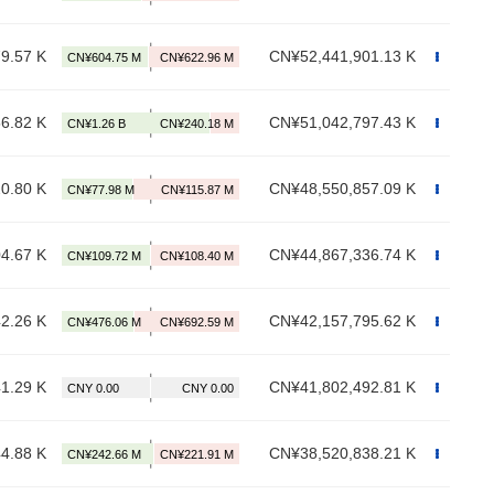
9.57 K
CN¥52,441,901.13 K
6.82 K
CN¥51,042,797.43 K
0.80 K
CN¥48,550,857.09 K
4.67 K
CN¥44,867,336.74 K
2.26 K
CN¥42,157,795.62 K
1.29 K
CN¥41,802,492.81 K
4.88 K
CN¥38,520,838.21 K