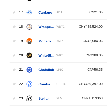
17
Cardano
CN¥1.35
ADA
18
Wrapped Bitcoin
CN¥439,524.00
WBTC
19
Monero
CN¥2,584.06
XMR
20
WhiteBIT Coin
CN¥380.35
WBT
21
Chainlink
CN¥56.35
LINK
22
Coinbase Wrapped BTC
CN¥439,397.00
CBBTC
23
Stellar
CN¥1.119363
XLM