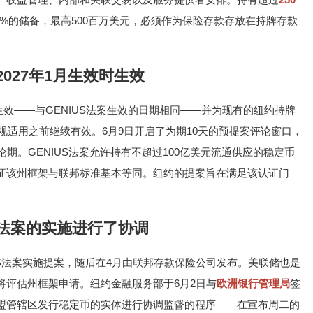
5%的储备，最高500百万美元，必须作为保险存款存放在持牌存款
2027年1月生效时生效
生效——与GENIUS法案生效的日期相同——并为现有的纽约持牌
新规适用之前继续有效。6月9日开启了为期10天的预提案评论窗口，
期。GENIUS法案允许持有不超过100亿美元流通供应的稳定币
证该州框架与联邦标准基本等同。纽约的提案旨在满足该认证门
S法案的实施进行了协调
IUS法案实施提案，随后在4月由联邦存款保险公司发布。美联储也是
将评估州框架申请。纽约金融服务部于6月2日与
欧洲银行管理局
签
盟管辖区发行稳定币的实体进行协调监督的程序——在宣布周二的