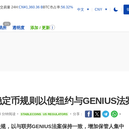
交易量 24H:
CN¥1,360.36 B
BTC市占率:
56.32%
中文
登
CNY
371
易所
透明度
添加 / 更新
定币规则以使纽约与GENIUS法
3 分钟阅读
分享：
•
STABLECOINS
US REGULATORS
•
•
规，以与联邦GENIUS法案保持一致，增加保管人集中