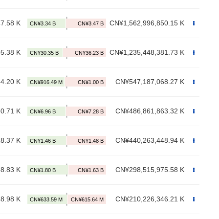
7.58 K
CN¥1,562,996,850.15 K
5.38 K
CN¥1,235,448,381.73 K
4.20 K
CN¥547,187,068.27 K
0.71 K
CN¥486,861,863.32 K
8.37 K
CN¥440,263,448.94 K
8.83 K
CN¥298,515,975.58 K
8.98 K
CN¥210,226,346.21 K