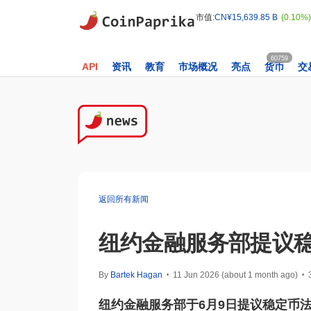
市值:
CN¥15,639.85 B
(0.10%)
60759
API
资讯
教育
市场概况
亮点
货币
交
返回所有新闻
纽约金融服务部提议稳
By
Bartek Hagan
11 Jun 2026 (about 1 month ago)
•
•
纽约金融服务部于6月9日提议稳定币法