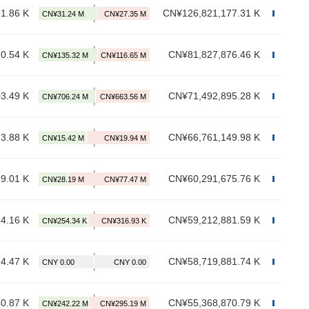
1.86 K
CN¥126,821,177.31 K
0.54 K
CN¥81,827,876.46 K
3.49 K
CN¥71,492,895.28 K
3.88 K
CN¥66,761,149.98 K
9.01 K
CN¥60,291,675.76 K
4.16 K
CN¥59,212,881.59 K
4.47 K
CN¥58,719,881.74 K
0.87 K
CN¥55,368,870.79 K