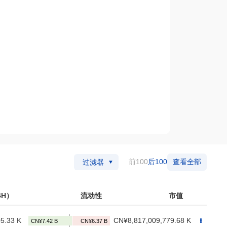
前100
后100
查看全部
过滤器
4H）
流动性
市值
5.33 K
CN¥8,817,009,779.68 K