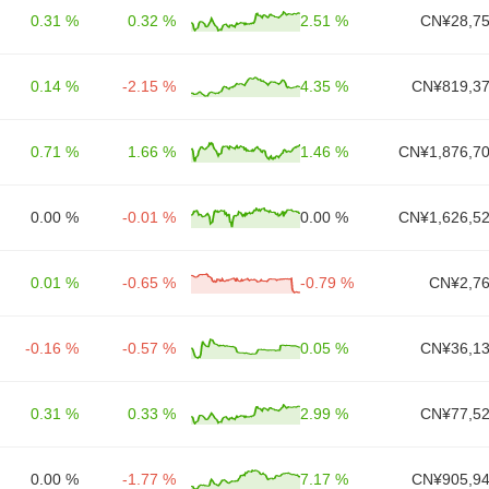
0.31 %
0.32 %
2.51 %
CN¥28,75
0.14 %
-2.15 %
4.35 %
CN¥819,37
0.71 %
1.66 %
1.46 %
CN¥1,876,70
0.00 %
-0.01 %
0.00 %
CN¥1,626,52
0.01 %
-0.65 %
-0.79 %
CN¥2,76
-0.16 %
-0.57 %
0.05 %
CN¥36,13
0.31 %
0.33 %
2.99 %
CN¥77,52
0.00 %
-1.77 %
7.17 %
CN¥905,94