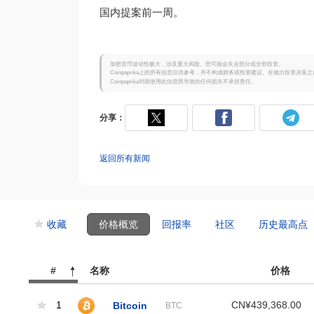
国内提案前一周。
加密货币波动性极大，涉及重大风险。您可能会失去部分或全部投资。
Coinpaprika上的所有信息仅供参考，并不构成财务或投资建议。在做出投资决
Coinpaprika对因使用此信息而导致的任何损失不承担责任。
分享：
返回所有新闻
收藏
价格概览
回报率
社区
历史最高点
#
名称
价格
1
Bitcoin
CN¥439,368.00
BTC