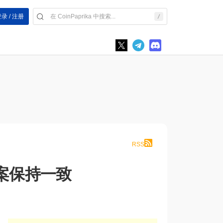
录 / 注册
RSS
案保持一致