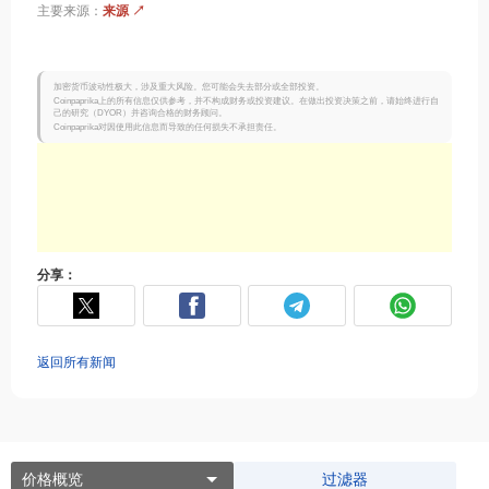
主要来源：
来源 ↗
加密货币波动性极大，涉及重大风险。您可能会失去部分或全部投资。
Coinpaprika上的所有信息仅供参考，并不构成财务或投资建议。在做出投资决策之前，请始终进行自
己的研究（DYOR）并咨询合格的财务顾问。
Coinpaprika对因使用此信息而导致的任何损失不承担责任。
分享：
返回所有新闻
价格概览
过滤器