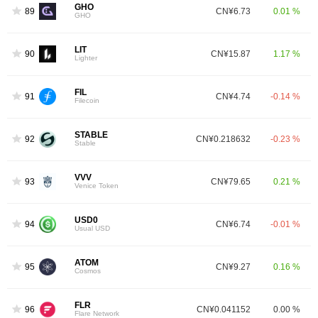
GHO
89
CN¥6.73
0.01 %
GHO
LIT
90
CN¥15.87
1.17 %
Lighter
FIL
91
CN¥4.74
-0.14 %
Filecoin
STABLE
92
CN¥0.218632
-0.23 %
Stable
VVV
93
CN¥79.65
0.21 %
Venice Token
USD0
94
CN¥6.74
-0.01 %
Usual USD
ATOM
95
CN¥9.27
0.16 %
Cosmos
FLR
96
CN¥0.041152
0.00 %
Flare Network