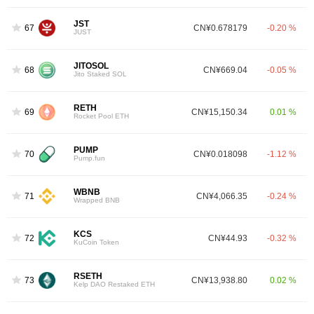
JST
67
CN¥0.678179
-0.20 %
JUST
JITOSOL
68
CN¥669.04
-0.05 %
Jito Staked SOL
RETH
69
CN¥15,150.34
0.01 %
Rocket Pool ETH
PUMP
70
CN¥0.018098
-1.12 %
Pump.fun
WBNB
71
CN¥4,066.35
-0.24 %
Wrapped BNB
KCS
72
CN¥44.93
-0.32 %
KuCoin Token
RSETH
73
CN¥13,938.80
0.02 %
Kelp DAO Restaked ETH