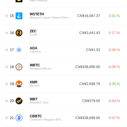
Rain Protocol
WSTETH
15
CN¥16,087.37
0.01 %
Wrapped Liquid Staked Ether 2.0
ZEC
16
CN¥3,441.43
-0.17 %
Zcash
ADA
17
CN¥1.33
-0.06 %
Cardano
WBTC
18
CN¥438,890.00
-0.06 %
Wrapped Bitcoin
XMR
19
CN¥2,688.79
0.30 %
Monero
WBT
20
CN¥379.05
-0.04 %
WhiteBIT Coin
CBBTC
21
CN¥438,698.00
-0.07 %
Coinbase Wrapped BTC