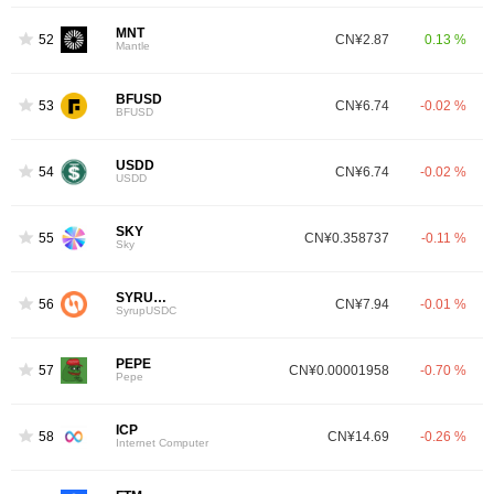
MNT
52
CN¥2.87
0.13 %
Mantle
BFUSD
53
CN¥6.74
-0.02 %
BFUSD
USDD
54
CN¥6.74
-0.02 %
USDD
SKY
55
CN¥0.358737
-0.11 %
Sky
SYRUPUSDC
56
CN¥7.94
-0.01 %
SyrupUSDC
PEPE
57
CN¥0.00001958
-0.70 %
Pepe
ICP
58
CN¥14.69
-0.26 %
Internet Computer