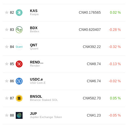
KAS
82
CN¥0.176565
0.02 %
Kaspa
BDX
83
CN¥0.620407
-0.28 %
Beldex
QNT
84
CN¥392.22
-0.32 %
Quant
RENDER
85
CN¥8.74
-0.13 %
Render
USDC.e
86
CN¥6.74
-0.02 %
USD Coin.E
BNSOL
87
CN¥582.70
0.05 %
Binance Staked SOL
JUP
88
CN¥1.23
-0.05 %
Jupiter Exchange Token