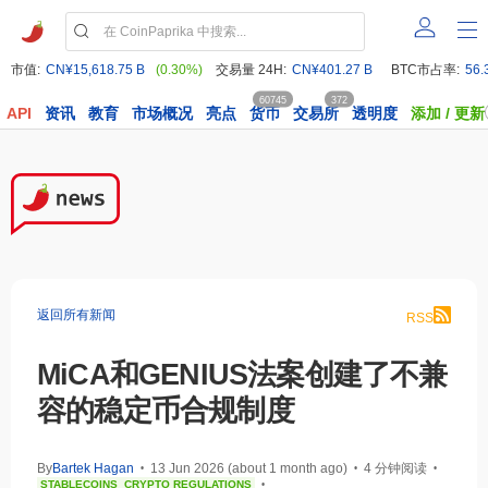
市值:
CN¥15,618.75 B
(0.30%)
交易量 24H:
CN¥401.27 B
BTC市占率:
56.
60745
372
API
资讯
教育
市场概况
亮点
货币
交易所
透明度
添加 / 更新
返回所有新闻
RSS
MiCA和GENIUS法案创建了不兼
容的稳定币合规制度
By
Bartek Hagan
13 Jun 2026 (about 1 month ago)
4 分钟阅读
•
•
•
STABLECOINS
CRYPTO REGULATIONS
•