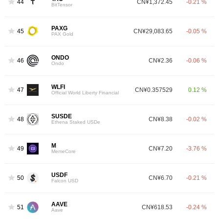
44
CN¥1,372.45
-0.21 %
BitTensor
PAXG
45
CN¥29,083.65
-0.05 %
PAX Gold
ONDO
46
CN¥2.36
-0.06 %
Ondo
WLFI
47
CN¥0.357529
0.12 %
Official World Liberty Financial
SUSDE
48
CN¥8.38
-0.02 %
Ethena Staked USDe
M
49
CN¥7.20
-3.76 %
MemeCore
USDF
50
CN¥6.70
-0.21 %
Falcon USD
AAVE
51
CN¥618.53
-0.24 %
Aave