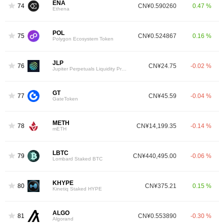
ENA
74
CN¥0.590260
0.47 %
Ethena
POL
75
CN¥0.524867
0.16 %
Polygon Ecosystem Token
JLP
76
CN¥24.75
-0.02 %
Jupiter Perpetuals Liquidity Provider Token
GT
77
CN¥45.59
-0.04 %
GateToken
METH
78
CN¥14,199.35
-0.14 %
mETH
LBTC
79
CN¥440,495.00
-0.06 %
Lombard Staked BTC
KHYPE
80
CN¥375.21
0.15 %
Kinetiq Staked HYPE
ALGO
81
CN¥0.553890
-0.30 %
Algorand