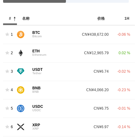
#
名称
价格
1H
BTC
1
CN¥438,672.00
-0.06 %
Bitcoin
ETH
2
CN¥12,965.79
0.02 %
Ethereum
USDT
3
CN¥6.74
-0.02 %
Tether
BNB
4
CN¥4,066.20
-0.23 %
BNB
USDC
5
CN¥6.75
-0.01 %
USDC
XRP
6
CN¥6.97
-0.14 %
XRP