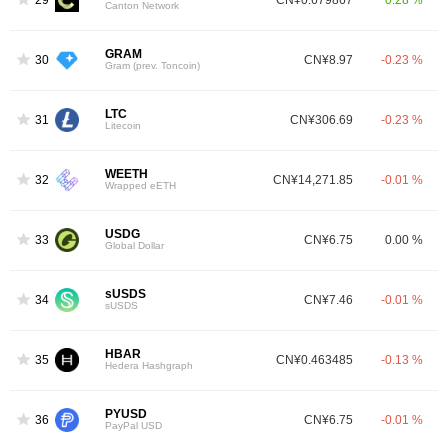
Canton Network
GRAM
30
CN¥8.97
-0.23 %
Gram (prev. Toncoin)
LTC
31
CN¥306.69
-0.23 %
Litecoin
WEETH
32
CN¥14,271.85
-0.01 %
Wrapped eETH
USDG
33
CN¥6.75
0.00 %
Global Dollar
sUSDS
34
CN¥7.46
-0.01 %
sUSDS
HBAR
35
CN¥0.463485
-0.13 %
Hedera Hashgraph
PYUSD
36
CN¥6.75
-0.01 %
PayPal USD