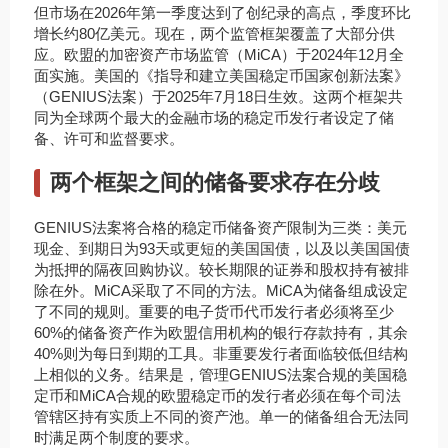
但市场在2026年第一季度达到了创纪录的高点，季度环比
增长约80亿美元。现在，两个监管框架覆盖了大部分供
应。欧盟的加密资产市场监管（MiCA）于2024年12月全
面实施。美国的《指导和建立美国稳定币国家创新法案》
（GENIUS法案）于2025年7月18日生效。这两个框架共
同为全球两个最大的金融市场的稳定币发行者设定了储
备、许可和监督要求。
两个框架之间的储备要求存在分歧
GENIUS法案将合格的稳定币储备资产限制为三类：美元
现金、到期日为93天或更短的美国国债，以及以美国国债
为抵押的隔夜回购协议。较长期限的证券和股权持有被排
除在外。MiCA采取了不同的方法。MiCA为储备组成设定
了不同的规则。重要的电子货币代币发行者必须将至少
60%的储备资产作为欧盟信用机构的银行存款持有，其余
40%则为每日到期的工具。非重要发行者面临较低但结构
上相似的义务。结果是，管理GENIUS法案合规的美国稳
定币和MiCA合规的欧盟稳定币的发行者必须在每个司法
管辖区持有实质上不同的资产池。单一的储备组合无法同
时满足两个制度的要求。