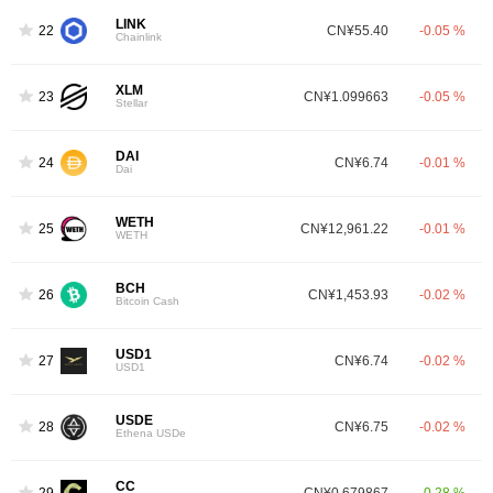
LINK
22
CN¥55.40
-0.05 %
Chainlink
XLM
23
CN¥1.099663
-0.05 %
Stellar
DAI
24
CN¥6.74
-0.01 %
Dai
WETH
25
CN¥12,961.22
-0.01 %
WETH
BCH
26
CN¥1,453.93
-0.02 %
Bitcoin Cash
USD1
27
CN¥6.74
-0.02 %
USD1
USDE
28
CN¥6.75
-0.02 %
Ethena USDe
CC
29
CN¥0.679867
0.28 %