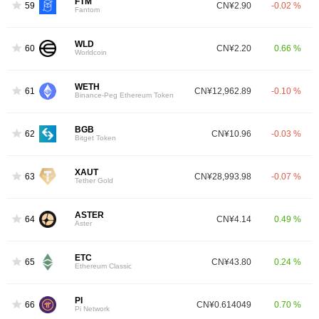
FTM
59
CN¥2.90
-0.02 %
Fantom
WLD
60
CN¥2.20
0.66 %
Worldcoin
WETH
61
CN¥12,962.89
-0.10 %
Binance-Peg Ethereum Token
BGB
62
CN¥10.96
-0.03 %
Bitget Token
XAUT
63
CN¥28,993.98
-0.07 %
Tether Gold
ASTER
64
CN¥4.14
0.49 %
Aster
ETC
65
CN¥43.80
0.24 %
Ethereum Classic
PI
66
CN¥0.614049
0.70 %
Pi Network