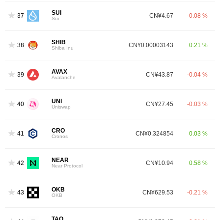
SUI
37
CN¥4.67
-0.08 %
Sui
SHIB
38
CN¥0.00003143
0.21 %
Shiba Inu
AVAX
39
CN¥43.87
-0.04 %
Avalanche
UNI
40
CN¥27.45
-0.03 %
Uniswap
CRO
41
CN¥0.324854
0.03 %
Cronos
NEAR
42
CN¥10.94
0.58 %
Near Protocol
OKB
43
CN¥629.53
-0.21 %
OKB
TAO