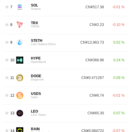
SOL
7
CN¥517.38
-0.01 %
Solana
TRX
8
CN¥2.23
-0.10 %
TRON
STETH
9
CN¥12,963.73
0.02 %
Lido Staked Ether
HYPE
10
CN¥366.96
0.24 %
Hyperliquid
DOGE
11
CN¥0.471267
0.09 %
Dogecoin
USDS
12
CN¥6.74
-0.01 %
Usds
LEO
13
CN¥65.30
0.07 %
LEO Token
RAIN
14
CN¥0.084722
-0.07 %