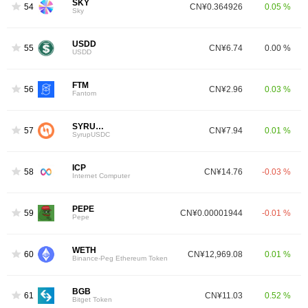
SKY
54
CN¥0.364926
0.05 %
Sky
USDD
55
CN¥6.74
0.00 %
USDD
FTM
56
CN¥2.96
0.03 %
Fantom
SYRUPUSDC
57
CN¥7.94
0.01 %
SyrupUSDC
ICP
58
CN¥14.76
-0.03 %
Internet Computer
PEPE
59
CN¥0.00001944
-0.01 %
Pepe
WETH
60
CN¥12,969.08
0.01 %
Binance-Peg Ethereum Token
BGB
61
CN¥11.03
0.52 %
Bitget Token