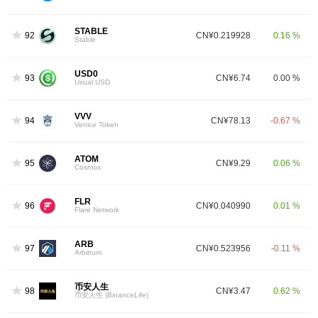
STABLE
92
CN¥0.219928
0.16 %
Stable
USD0
93
CN¥6.74
0.00 %
Usual USD
VVV
94
CN¥78.13
-0.67 %
Venice Token
ATOM
95
CN¥9.29
0.06 %
Cosmos
FLR
96
CN¥0.040990
0.01 %
Flare Network
ARB
97
CN¥0.523956
-0.11 %
Arbitrum
币安人生
98
CN¥3.47
0.62 %
币安人生 (BinanceLife)