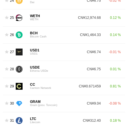
24
CN¥6.75
-0.02 %
Dai
WETH
25
CN¥12,974.68
0.12 %
WETH
BCH
26
CN¥1,464.33
0.14 %
Bitcoin Cash
USD1
27
CN¥6.74
-0.01 %
USD1
USDE
28
CN¥6.75
0.01 %
Ethena USDe
CC
29
CN¥0.671459
0.81 %
Canton Network
GRAM
30
CN¥9.04
-0.08 %
Gram (prev. Toncoin)
LTC
31
CN¥312.40
0.18 %
Litecoin