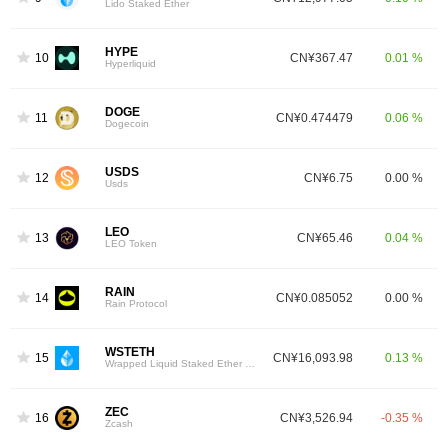
Lido Staked Ether
HYPE
10
CN¥367.47
0.01 %
Hyperliquid
DOGE
11
CN¥0.474479
0.06 %
Dogecoin
USDS
12
CN¥6.75
0.00 %
Usds
LEO
13
CN¥65.46
0.04 %
LEO Token
RAIN
14
CN¥0.085052
0.00 %
Rain Protocol
WSTETH
15
CN¥16,093.98
0.13 %
Wrapped Liquid Staked Ether 2.0
ZEC
16
CN¥3,526.94
-0.35 %
Zcash