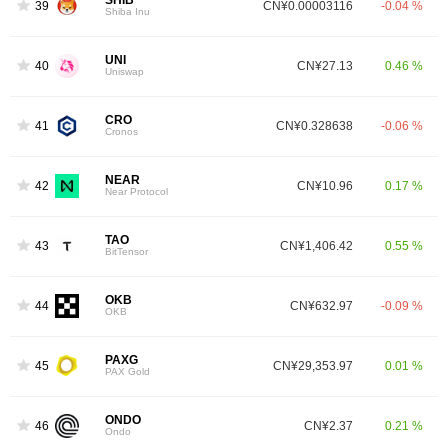
SHIB
39
CN¥0.00003116
-0.04 %
Shiba Inu
UNI
40
CN¥27.13
0.46 %
Uniswap
CRO
41
CN¥0.328638
-0.06 %
Cronos
NEAR
42
CN¥10.96
0.17 %
Near Protocol
TAO
43
CN¥1,406.42
0.55 %
BitTensor
OKB
44
CN¥632.97
-0.09 %
OKB
PAXG
45
CN¥29,353.97
0.01 %
PAX Gold
ONDO
46
CN¥2.37
0.21 %
Ondo