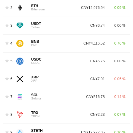
ETH
2
CN¥12,976.94
0.09 %
Ethereum
USDT
3
CN¥6.74
0.00 %
Tether
BNB
4
CN¥4,116.52
0.76 %
BNB
USDC
5
CN¥6.75
0.00 %
USDC
XRP
6
CN¥7.01
-0.05 %
XRP
SOL
7
CN¥516.78
-0.14 %
Solana
TRX
8
CN¥2.23
0.07 %
TRON
STETH
9
CN¥12,977.05
0.10 %