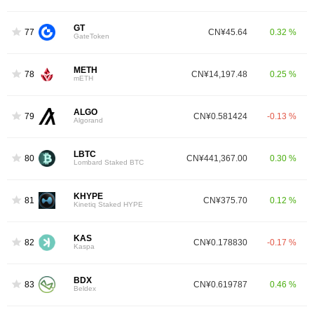
GT
77
CN¥45.64
0.32 %
GateToken
METH
78
CN¥14,197.48
0.25 %
mETH
ALGO
79
CN¥0.581424
-0.13 %
Algorand
LBTC
80
CN¥441,367.00
0.30 %
Lombard Staked BTC
KHYPE
81
CN¥375.70
0.12 %
Kinetiq Staked HYPE
KAS
82
CN¥0.178830
-0.17 %
Kaspa
BDX
83
CN¥0.619787
0.46 %
Beldex