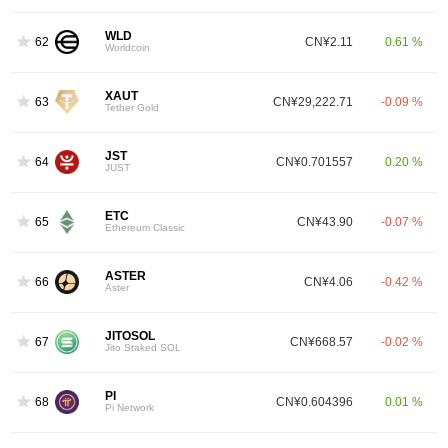
WLD
62
CN¥2.11
0.61 %
Worldcoin
XAUT
63
CN¥29,222.71
-0.09 %
Tether Gold
JST
64
CN¥0.701557
0.20 %
JUST
ETC
65
CN¥43.90
-0.07 %
Ethereum Classic
ASTER
66
CN¥4.06
-0.42 %
Aster
JITOSOL
67
CN¥668.57
-0.02 %
Jito Staked SOL
PI
68
CN¥0.604396
0.01 %
Pi Network