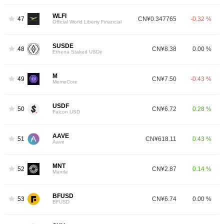
WLFI
47
CN¥0.347765
-0.32 %
Official World Liberty Financial
SUSDE
48
CN¥8.38
0.00 %
Ethena Staked USDe
M
49
CN¥7.50
-0.43 %
MemeCore
USDF
50
CN¥6.72
0.28 %
Falcon USD
AAVE
51
CN¥618.11
0.43 %
Aave
MNT
52
CN¥2.87
0.14 %
Mantle
BFUSD
53
CN¥6.74
0.00 %
BFUSD