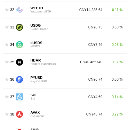
WEETH
32
CN¥14,285.64
0.11 %
Wrapped eETH
USDG
33
CN¥6.75
0.00 %
Global Dollar
sUSDS
34
CN¥7.46
0.03 %
sUSDS
HBAR
35
CN¥0.465740
0.07 %
Hedera Hashgraph
PYUSD
36
CN¥6.74
0.00 %
PayPal USD
SUI
37
CN¥4.69
0.14 %
Sui
AVAX
38
CN¥43.74
0.22 %
Avalanche