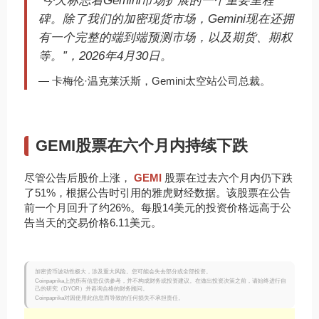
“今天标志着Gemini市场扩展的一个重要里程
碑。除了我们的加密现货市场，Gemini现在还拥
有一个完整的端到端预测市场，以及期货、期权
等。”，2026年4月30日。
— 卡梅伦·温克莱沃斯，Gemini太空站公司总裁。
GEMI股票在六个月内持续下跌
尽管公告后股价上涨，
GEMI
股票在过去六个月内仍下跌
了51%，根据公告时引用的雅虎财经数据。该股票在公告
前一个月回升了约26%。每股14美元的投资价格远高于公
告当天的交易价格6.11美元。
加密货币波动性极大，涉及重大风险。您可能会失去部分或全部投资。
Coinpaprika上的所有信息仅供参考，并不构成财务或投资建议。在做出投资决策之前，请始终进行自
己的研究（DYOR）并咨询合格的财务顾问。
Coinpaprika对因使用此信息而导致的任何损失不承担责任。