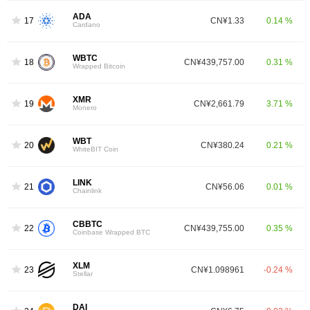
ADA
17
CN¥1.33
0.14 %
Cardano
WBTC
18
CN¥439,757.00
0.31 %
Wrapped Bitcoin
XMR
19
CN¥2,661.79
3.71 %
Monero
WBT
20
CN¥380.24
0.21 %
WhiteBIT Coin
LINK
21
CN¥56.06
0.01 %
Chainlink
CBBTC
22
CN¥439,755.00
0.35 %
Coinbase Wrapped BTC
XLM
23
CN¥1.098961
-0.24 %
Stellar
DAI