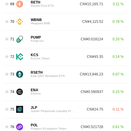
RETH
69
CN¥15,165.71
0.11 %
Rocket Pool ETH
WBNB
70
CN¥4,115.52
0.78 %
Wrapped BNB
PUMP
71
CN¥0.018124
0.20 %
Pump.fun
KCS
72
CN¥45.35
0.14 %
KuCoin Token
RSETH
73
CN¥13,946.23
0.07 %
Kelp DAO Restaked ETH
ENA
74
CN¥0.590937
0.15 %
Ethena
JLP
75
CN¥24.75
-0.11 %
Jupiter Perpetuals Liquidity Provider Token
POL
76
CN¥0.521728
0.61 %
Polygon Ecosystem Token