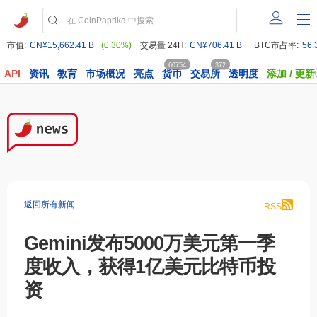
市值:
CN¥15,662.41 B
(0.30%)
交易量 24H:
CN¥706.41 B
BTC市占率:
56.
60754
372
API
资讯
教育
市场概况
亮点
货币
交易所
透明度
添加 / 更新
返回所有新闻
RSS
Gemini发布5000万美元第一季
度收入，获得1亿美元比特币投
资