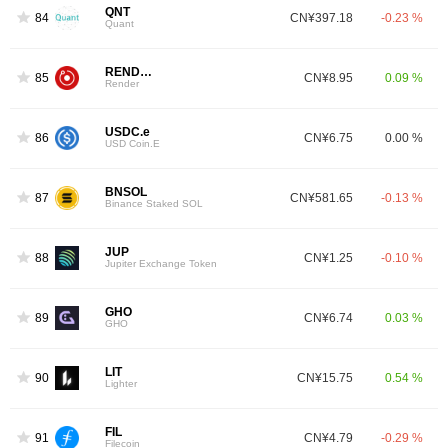
QNT
84
CN¥397.18
-0.23 %
Quant
RENDER
85
CN¥8.95
0.09 %
Render
USDC.e
86
CN¥6.75
0.00 %
USD Coin.E
BNSOL
87
CN¥581.65
-0.13 %
Binance Staked SOL
JUP
88
CN¥1.25
-0.10 %
Jupiter Exchange Token
GHO
89
CN¥6.74
0.03 %
GHO
LIT
90
CN¥15.75
0.54 %
Lighter
FIL
91
CN¥4.79
-0.29 %
Filecoin