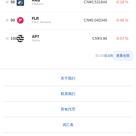
ARB
98
CN¥0.531844
-0.18 %
Arbitrum
FLR
99
CN¥0.040346
-0.46 %
Flare Network
APT
100
CN¥3.96
-0.57 %
Aptos
前100
后100
查看全部
关于我们
联系我们
所有代币
词汇表