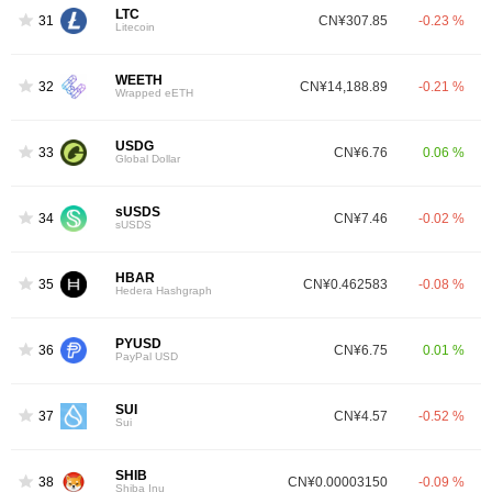
LTC
31
CN¥307.85
-0.23 %
Litecoin
WEETH
32
CN¥14,188.89
-0.21 %
Wrapped eETH
USDG
33
CN¥6.76
0.06 %
Global Dollar
sUSDS
34
CN¥7.46
-0.02 %
sUSDS
HBAR
35
CN¥0.462583
-0.08 %
Hedera Hashgraph
PYUSD
36
CN¥6.75
0.01 %
PayPal USD
SUI
37
CN¥4.57
-0.52 %
Sui
SHIB
38
CN¥0.00003150
-0.09 %
Shiba Inu