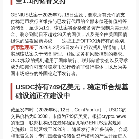
全1:1的储备支持
GENIUS法案于2025年7月18日生效，要求所有允许的支
付稳定币发行者维持与已发行代币的全部未偿还价值相等
的储备，至少为1:1。该法案将合格储备资产限制为美元现
金、剩余到期日不超过93天的国债，以及完全由美国国债
担保的隔夜回购协议——这些正是OFFXX所持有的类别。
货币监理署
于2026年2月25日发布了拟议规则的通知，以
实施该法案关于储备管理、赎回义务和风险控制的要求。
OCC拟议的规则适用于国家银行、联邦储蓄协会以及寻求
成为联邦许可支付稳定币发行者的非银行实体，以及为美
国市场服务的外国稳定币发行者。
USDC持有749亿美元，稳定币合规基
础设施正在建设中
截至发布时（2026年6月12日，CoinPaprika），USDC的
交易价格为0.9998，市值为749亿美元。根据crypto.news
的报道，联邦机构仍在最终确定几项GENIUS法案规则，
实施截止日期延续至2026年。随着发行者准备储备、合规
和报告义务，专门围绕合格储备资产结构的产品开始进入