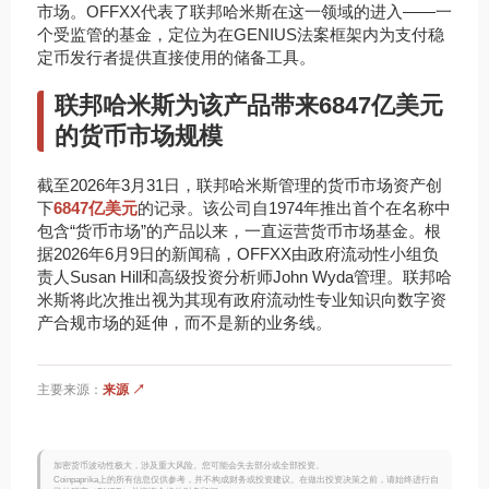
市场。OFFXX代表了联邦哈米斯在这一领域的进入——一
个受监管的基金，定位为在GENIUS法案框架内为支付稳
定币发行者提供直接使用的储备工具。
联邦哈米斯为该产品带来6847亿美元
的货币市场规模
截至2026年3月31日，联邦哈米斯管理的货币市场资产创
下
6847亿美元
的记录。该公司自1974年推出首个在名称中
包含“货币市场”的产品以来，一直运营货币市场基金。根
据2026年6月9日的新闻稿，OFFXX由政府流动性小组负
责人Susan Hill和高级投资分析师John Wyda管理。联邦哈
米斯将此次推出视为其现有政府流动性专业知识向数字资
产合规市场的延伸，而不是新的业务线。
主要来源：
来源 ↗
加密货币波动性极大，涉及重大风险。您可能会失去部分或全部投资。
Coinpaprika上的所有信息仅供参考，并不构成财务或投资建议。在做出投资决策之前，请始终进行自