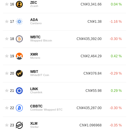
ZEC
16
CN¥3,341.66
0.04 %
Zcash
ADA
17
CN¥1.38
-1.16 %
Cardano
WBTC
18
CN¥435,392.00
-0.30 %
Wrapped Bitcoin
XMR
19
CN¥2,464.29
0.42 %
Monero
WBT
20
CN¥376.84
-0.29 %
WhiteBIT Coin
LINK
21
CN¥55.98
0.29 %
Chainlink
CBBTC
22
CN¥435,287.00
-0.30 %
Coinbase Wrapped BTC
XLM
23
CN¥1.096968
-0.35 %
Stellar