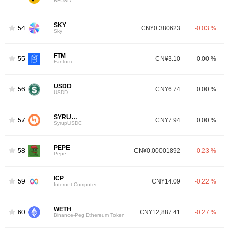
BFUSD
SKY
54
CN¥0.380623
-0.03 %
Sky
FTM
55
CN¥3.10
0.00 %
Fantom
USDD
56
CN¥6.74
0.00 %
USDD
SYRUPUSDC
57
CN¥7.94
0.00 %
SyrupUSDC
PEPE
58
CN¥0.00001892
-0.23 %
Pepe
ICP
59
CN¥14.09
-0.22 %
Internet Computer
WETH
60
CN¥12,887.41
-0.27 %
Binance-Peg Ethereum Token