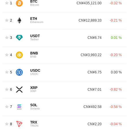
BTC
1
CN¥435,121.00
-0.32 %
Bitcoin
ETH
2
CN¥12,889.33
-0.21 %
Ethereum
USDT
3
CN¥6.74
0.01 %
Tether
BNB
4
CN¥3,993.22
-0.20 %
BNB
USDC
5
CN¥6.75
0.00 %
USDC
XRP
6
CN¥7.01
-0.82 %
XRP
SOL
7
CN¥492.58
-0.58 %
Solana
TRX
8
CN¥2.20
-0.04 %
TRON