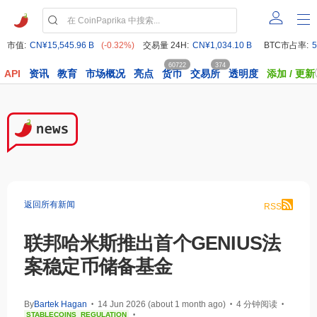
市值:
CN¥15,545.96 B
(-0.32%)
交易量 24H:
CN¥1,034.10 B
BTC市占率:
5
60722
374
API
资讯
教育
市场概况
亮点
货币
交易所
透明度
添加 / 更新
返回所有新闻
RSS
联邦哈米斯推出首个GENIUS法
案稳定币储备基金
By
Bartek Hagan
14 Jun 2026 (about 1 month ago)
4 分钟阅读
•
•
•
STABLECOINS
REGULATION
•