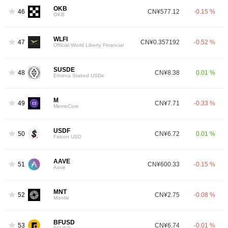
OKB
46
CN¥577.12
-0.15 %
OKB
WLFI
47
CN¥0.357192
-0.52 %
Official World Liberty Financial
SUSDE
48
CN¥8.38
0.01 %
Ethena Staked USDe
M
49
CN¥7.71
-0.33 %
MemeCore
USDF
50
CN¥6.72
0.01 %
Falcon USD
AAVE
51
CN¥600.33
-0.15 %
Aave
MNT
52
CN¥2.75
-0.08 %
Mantle
BFUSD
53
CN¥6.74
-0.01 %