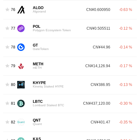
ALGO
76
CN¥0.600950
-0.63 %
Algorand
POL
77
CN¥0.505511
-0.12 %
Polygon Ecosystem Token
GT
78
CN¥44.96
-0.14 %
GateToken
METH
79
CN¥14,126.94
-0.17 %
mETH
KHYPE
80
CN¥386.95
-0.13 %
Kinetiq Staked HYPE
LBTC
81
CN¥437,120.00
-0.30 %
Lombard Staked BTC
QNT
82
CN¥401.47
-0.35 %
Quant
KAS