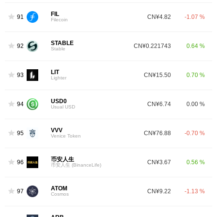
FIL
91
CN¥4.82
-1.07 %
Filecoin
STABLE
92
CN¥0.221743
0.64 %
Stable
LIT
93
CN¥15.50
0.70 %
Lighter
USD0
94
CN¥6.74
0.00 %
Usual USD
VVV
95
CN¥76.88
-0.70 %
Venice Token
币安人生
96
CN¥3.67
0.56 %
币安人生 (BinanceLife)
ATOM
97
CN¥9.22
-1.13 %
Cosmos