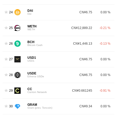
DAI
24
CN¥6.75
0.00 %
Dai
WETH
25
CN¥12,889.22
-0.21 %
WETH
BCH
26
CN¥1,446.13
-0.13 %
Bitcoin Cash
USD1
27
CN¥6.75
0.00 %
USD1
USDE
28
CN¥6.75
0.00 %
Ethena USDe
CC
29
CN¥0.661245
-0.91 %
Canton Network
GRAM
30
CN¥9.34
0.00 %
Gram (prev. Toncoin)