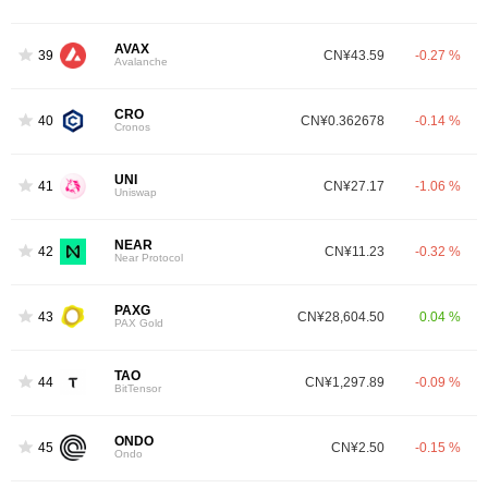
AVAX
39
CN¥43.59
-0.27 %
Avalanche
CRO
40
CN¥0.362678
-0.14 %
Cronos
UNI
41
CN¥27.17
-1.06 %
Uniswap
NEAR
42
CN¥11.23
-0.32 %
Near Protocol
PAXG
43
CN¥28,604.50
0.04 %
PAX Gold
TAO
44
CN¥1,297.89
-0.09 %
BitTensor
ONDO
45
CN¥2.50
-0.15 %
Ondo