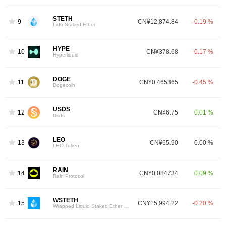
STETH
9
CN¥12,874.84
-0.19 %
Lido Staked Ether
HYPE
10
CN¥378.68
-0.17 %
Hyperliquid
DOGE
11
CN¥0.465365
-0.45 %
Dogecoin
USDS
12
CN¥6.75
0.01 %
Usds
LEO
13
CN¥65.90
0.00 %
LEO Token
RAIN
14
CN¥0.084734
0.09 %
Rain Protocol
WSTETH
15
CN¥15,994.22
-0.20 %
Wrapped Liquid Staked Ether 2.0