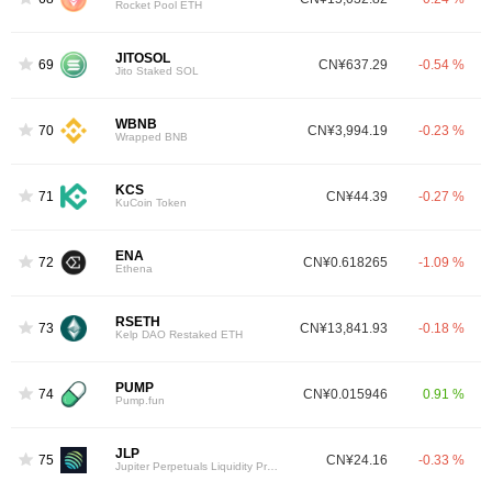
Rocket Pool ETH
JITOSOL
69
CN¥637.29
-0.54 %
Jito Staked SOL
WBNB
70
CN¥3,994.19
-0.23 %
Wrapped BNB
KCS
71
CN¥44.39
-0.27 %
KuCoin Token
ENA
72
CN¥0.618265
-1.09 %
Ethena
RSETH
73
CN¥13,841.93
-0.18 %
Kelp DAO Restaked ETH
PUMP
74
CN¥0.015946
0.91 %
Pump.fun
JLP
75
CN¥24.16
-0.33 %
Jupiter Perpetuals Liquidity Provider Token