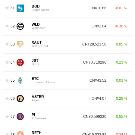
BGB
61
CN¥10.86
-0.01 %
Bitget Token
WLD
62
CN¥2.04
-0.36 %
Worldcoin
XAUT
63
CN¥28,523.58
0.05 %
Tether Gold
JST
64
CN¥0.710296
0.23 %
JUST
ETC
65
CN¥43.52
0.03 %
Ethereum Classic
ASTER
66
CN¥4.07
0.28 %
Aster
PI
67
CN¥0.599320
0.55 %
Pi Network
RETH
68
CN¥15,032.82
-0.24 %