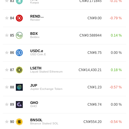
83
CN¥0.171845
-0.31 %
Kaspa
RENDER
84
CN¥9.00
-0.79 %
Render
BDX
85
CN¥0.588944
0.14 %
Beldex
USDC.e
86
CN¥6.75
0.00 %
USD Coin.E
LSETH
87
CN¥14,430.21
0.18 %
Liquid Staked Ethereum
JUP
88
CN¥1.23
-0.57 %
Jupiter Exchange Token
GHO
89
CN¥6.74
0.00 %
GHO
BNSOL
90
CN¥554.20
-0.54 %
Binance Staked SOL