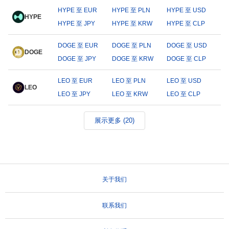
HYPE 至 EUR
HYPE 至 PLN
HYPE 至 USD
HYPE
HYPE 至 JPY
HYPE 至 KRW
HYPE 至 CLP
DOGE 至 EUR
DOGE 至 PLN
DOGE 至 USD
DOGE
DOGE 至 JPY
DOGE 至 KRW
DOGE 至 CLP
LEO 至 EUR
LEO 至 PLN
LEO 至 USD
LEO
LEO 至 JPY
LEO 至 KRW
LEO 至 CLP
展示更多 (20)
关于我们
联系我们