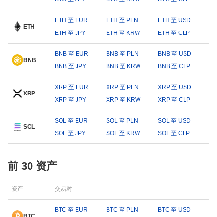
ETH 至 EUR
ETH 至 PLN
ETH 至 USD
ETH
ETH 至 JPY
ETH 至 KRW
ETH 至 CLP
BNB 至 EUR
BNB 至 PLN
BNB 至 USD
BNB
BNB 至 JPY
BNB 至 KRW
BNB 至 CLP
XRP 至 EUR
XRP 至 PLN
XRP 至 USD
XRP
XRP 至 JPY
XRP 至 KRW
XRP 至 CLP
SOL 至 EUR
SOL 至 PLN
SOL 至 USD
SOL
SOL 至 JPY
SOL 至 KRW
SOL 至 CLP
前 30 资产
资产
交易对
BTC 至 EUR
BTC 至 PLN
BTC 至 USD
BTC