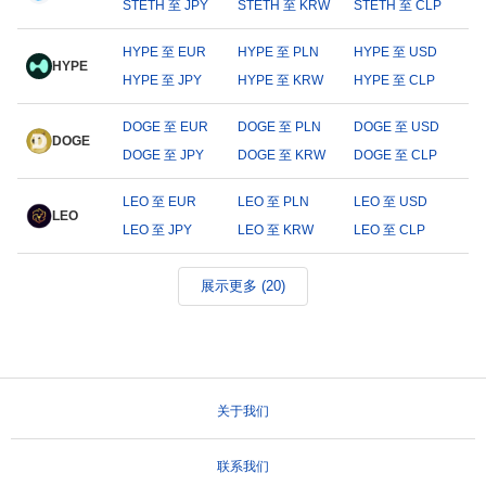
STETH 至 JPY
STETH 至 KRW
STETH 至 CLP
HYPE 至 EUR
HYPE 至 PLN
HYPE 至 USD
HYPE
HYPE 至 JPY
HYPE 至 KRW
HYPE 至 CLP
DOGE 至 EUR
DOGE 至 PLN
DOGE 至 USD
DOGE
DOGE 至 JPY
DOGE 至 KRW
DOGE 至 CLP
LEO 至 EUR
LEO 至 PLN
LEO 至 USD
LEO
LEO 至 JPY
LEO 至 KRW
LEO 至 CLP
展示更多 (20)
关于我们
联系我们