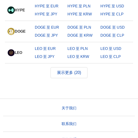
HYPE 至 EUR
HYPE 至 PLN
HYPE 至 USD
HYPE
HYPE 至 JPY
HYPE 至 KRW
HYPE 至 CLP
DOGE 至 EUR
DOGE 至 PLN
DOGE 至 USD
DOGE
DOGE 至 JPY
DOGE 至 KRW
DOGE 至 CLP
LEO 至 EUR
LEO 至 PLN
LEO 至 USD
LEO
LEO 至 JPY
LEO 至 KRW
LEO 至 CLP
展示更多 (20)
关于我们
联系我们