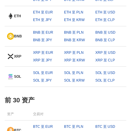
ETH 至 EUR
ETH 至 PLN
ETH 至 USD
ETH
ETH 至 JPY
ETH 至 KRW
ETH 至 CLP
BNB 至 EUR
BNB 至 PLN
BNB 至 USD
BNB
BNB 至 JPY
BNB 至 KRW
BNB 至 CLP
XRP 至 EUR
XRP 至 PLN
XRP 至 USD
XRP
XRP 至 JPY
XRP 至 KRW
XRP 至 CLP
SOL 至 EUR
SOL 至 PLN
SOL 至 USD
SOL
SOL 至 JPY
SOL 至 KRW
SOL 至 CLP
前 30 资产
资产
交易对
BTC 至 EUR
BTC 至 PLN
BTC 至 USD
BTC