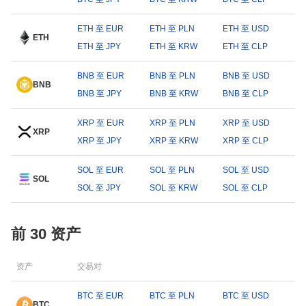
ETH 至 EUR
ETH 至 PLN
ETH 至 USD
ETH
ETH 至 JPY
ETH 至 KRW
ETH 至 CLP
BNB 至 EUR
BNB 至 PLN
BNB 至 USD
BNB
BNB 至 JPY
BNB 至 KRW
BNB 至 CLP
XRP 至 EUR
XRP 至 PLN
XRP 至 USD
XRP
XRP 至 JPY
XRP 至 KRW
XRP 至 CLP
SOL 至 EUR
SOL 至 PLN
SOL 至 USD
SOL
SOL 至 JPY
SOL 至 KRW
SOL 至 CLP
前 30 资产
资产
交易对
BTC 至 EUR
BTC 至 PLN
BTC 至 USD
BTC