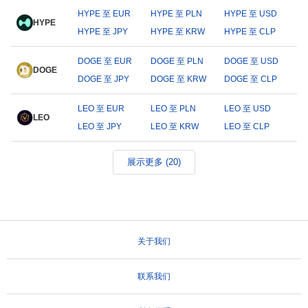
HYPE 至 EUR
HYPE 至 PLN
HYPE 至 USD
HYPE
HYPE 至 JPY
HYPE 至 KRW
HYPE 至 CLP
DOGE 至 EUR
DOGE 至 PLN
DOGE 至 USD
DOGE
DOGE 至 JPY
DOGE 至 KRW
DOGE 至 CLP
LEO 至 EUR
LEO 至 PLN
LEO 至 USD
LEO
LEO 至 JPY
LEO 至 KRW
LEO 至 CLP
展示更多 (20)
关于我们
联系我们