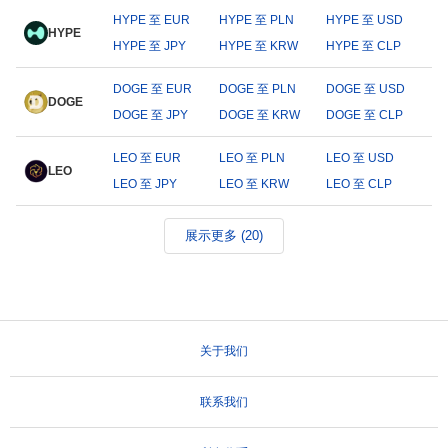
HYPE 至 EUR
HYPE 至 PLN
HYPE 至 USD
HYPE
HYPE 至 JPY
HYPE 至 KRW
HYPE 至 CLP
DOGE 至 EUR
DOGE 至 PLN
DOGE 至 USD
DOGE
DOGE 至 JPY
DOGE 至 KRW
DOGE 至 CLP
LEO 至 EUR
LEO 至 PLN
LEO 至 USD
LEO
LEO 至 JPY
LEO 至 KRW
LEO 至 CLP
展示更多 (20)
关于我们
联系我们