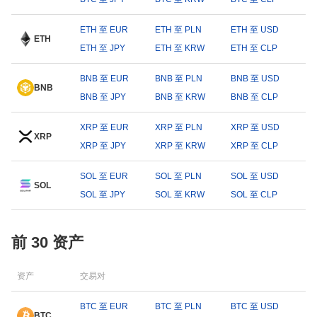
ETH 至 EUR
ETH 至 PLN
ETH 至 USD
ETH
ETH 至 JPY
ETH 至 KRW
ETH 至 CLP
BNB 至 EUR
BNB 至 PLN
BNB 至 USD
BNB
BNB 至 JPY
BNB 至 KRW
BNB 至 CLP
XRP 至 EUR
XRP 至 PLN
XRP 至 USD
XRP
XRP 至 JPY
XRP 至 KRW
XRP 至 CLP
SOL 至 EUR
SOL 至 PLN
SOL 至 USD
SOL
SOL 至 JPY
SOL 至 KRW
SOL 至 CLP
前 30 资产
资产
交易对
BTC 至 EUR
BTC 至 PLN
BTC 至 USD
BTC