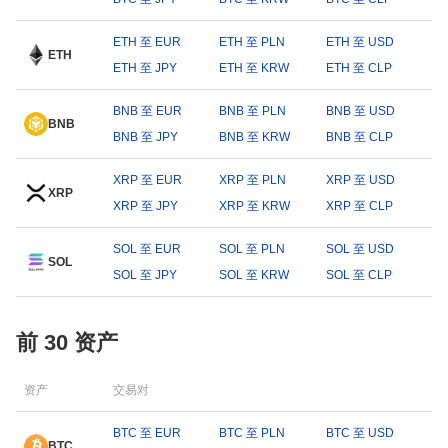
ETH 至 EUR
ETH 至 PLN
ETH 至 USD
ETH
ETH 至 JPY
ETH 至 KRW
ETH 至 CLP
BNB 至 EUR
BNB 至 PLN
BNB 至 USD
BNB
BNB 至 JPY
BNB 至 KRW
BNB 至 CLP
XRP 至 EUR
XRP 至 PLN
XRP 至 USD
XRP
XRP 至 JPY
XRP 至 KRW
XRP 至 CLP
SOL 至 EUR
SOL 至 PLN
SOL 至 USD
SOL
SOL 至 JPY
SOL 至 KRW
SOL 至 CLP
前 30 资产
资产
交易对
BTC 至 EUR
BTC 至 PLN
BTC 至 USD
BTC