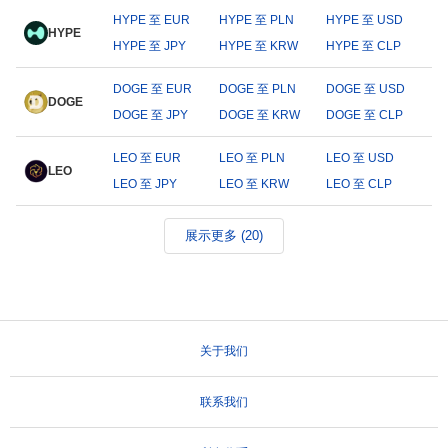
HYPE 至 EUR
HYPE 至 PLN
HYPE 至 USD
HYPE
HYPE 至 JPY
HYPE 至 KRW
HYPE 至 CLP
DOGE 至 EUR
DOGE 至 PLN
DOGE 至 USD
DOGE
DOGE 至 JPY
DOGE 至 KRW
DOGE 至 CLP
LEO 至 EUR
LEO 至 PLN
LEO 至 USD
LEO
LEO 至 JPY
LEO 至 KRW
LEO 至 CLP
展示更多 (20)
关于我们
联系我们