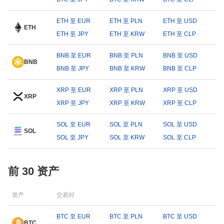
ETH 至 EUR
ETH 至 PLN
ETH 至 USD
ETH
ETH 至 JPY
ETH 至 KRW
ETH 至 CLP
BNB 至 EUR
BNB 至 PLN
BNB 至 USD
BNB
BNB 至 JPY
BNB 至 KRW
BNB 至 CLP
XRP 至 EUR
XRP 至 PLN
XRP 至 USD
XRP
XRP 至 JPY
XRP 至 KRW
XRP 至 CLP
SOL 至 EUR
SOL 至 PLN
SOL 至 USD
SOL
SOL 至 JPY
SOL 至 KRW
SOL 至 CLP
前 30 资产
资产
交易对
BTC 至 EUR
BTC 至 PLN
BTC 至 USD
BTC