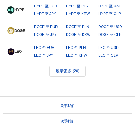
HYPE 至 EUR
HYPE 至 PLN
HYPE 至 USD
HYPE
HYPE 至 JPY
HYPE 至 KRW
HYPE 至 CLP
DOGE 至 EUR
DOGE 至 PLN
DOGE 至 USD
DOGE
DOGE 至 JPY
DOGE 至 KRW
DOGE 至 CLP
LEO 至 EUR
LEO 至 PLN
LEO 至 USD
LEO
LEO 至 JPY
LEO 至 KRW
LEO 至 CLP
展示更多 (20)
关于我们
联系我们