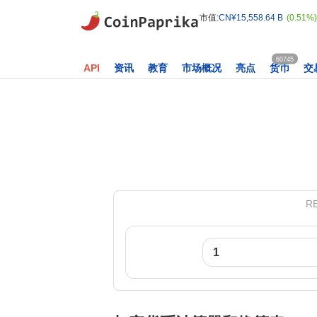
市值:
CN¥15,558.64 B
(0.51%)
60745
API
资讯
教育
市场概况
亮点
货币
交
RE