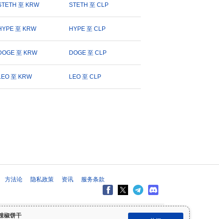
STETH 至 KRW
STETH 至 CLP
HYPE 至 KRW
HYPE 至 CLP
DOGE 至 KRW
DOGE 至 CLP
LEO 至 KRW
LEO 至 CLP
方法论
隐私政策
资讯
服务条款
出投资决策之前，请始终进行自己的研究（DYOR）并咨询合格的财务顾
辣椒饼干