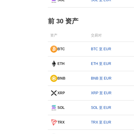
SOL
SOL 至 EUR
前 30 资产
资产
交易对
BTC
BTC 至 EUR
ETH
ETH 至 EUR
BNB
BNB 至 EUR
XRP
XRP 至 EUR
SOL
SOL 至 EUR
TRX
TRX 至 EUR