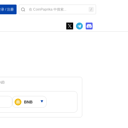
录 / 注册
BNB