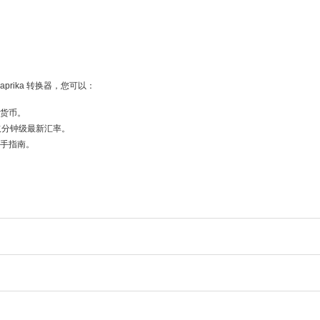
prika 转换器，您可以：
密货币。
器获取分钟级最新汇率。
等新手指南。