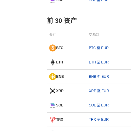
SOL
SOL 至 EUR
前 30 资产
资产
交易对
BTC
BTC 至 EUR
ETH
ETH 至 EUR
BNB
BNB 至 EUR
XRP
XRP 至 EUR
SOL
SOL 至 EUR
TRX
TRX 至 EUR