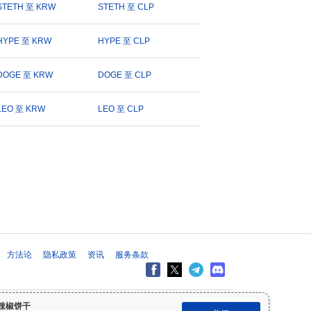
STETH 至 KRW
STETH 至 CLP
HYPE 至 KRW
HYPE 至 CLP
DOGE 至 KRW
DOGE 至 CLP
LEO 至 KRW
LEO 至 CLP
方法论
隐私政策
资讯
服务条款
出投资决策之前，请始终进行自己的研究（DYOR）并咨询合格的财务顾
辣椒饼干