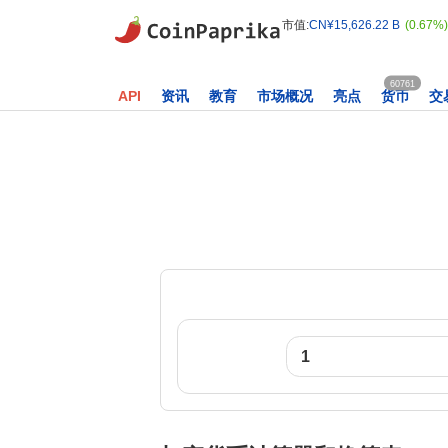
市值:
CN¥15,626.22 B
(0.67%)
60761
API
资讯
教育
市场概况
亮点
货币
交