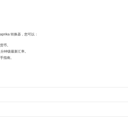
prika 转换器，您可以：
密货币。
器获取分钟级最新汇率。
等新手指南。