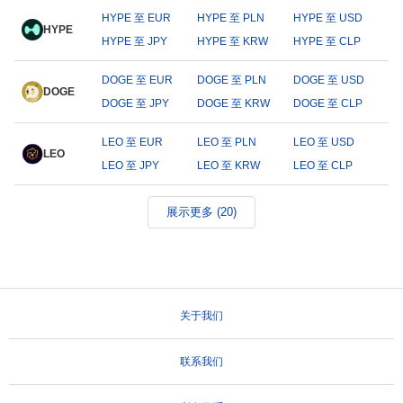
HYPE 至 EUR
HYPE 至 PLN
HYPE 至 USD
HYPE
HYPE 至 JPY
HYPE 至 KRW
HYPE 至 CLP
DOGE 至 EUR
DOGE 至 PLN
DOGE 至 USD
DOGE
DOGE 至 JPY
DOGE 至 KRW
DOGE 至 CLP
LEO 至 EUR
LEO 至 PLN
LEO 至 USD
LEO
LEO 至 JPY
LEO 至 KRW
LEO 至 CLP
展示更多 (20)
关于我们
联系我们