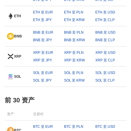
ETH 至 EUR
ETH 至 PLN
ETH 至 USD
ETH
ETH 至 JPY
ETH 至 KRW
ETH 至 CLP
BNB 至 EUR
BNB 至 PLN
BNB 至 USD
BNB
BNB 至 JPY
BNB 至 KRW
BNB 至 CLP
XRP 至 EUR
XRP 至 PLN
XRP 至 USD
XRP
XRP 至 JPY
XRP 至 KRW
XRP 至 CLP
SOL 至 EUR
SOL 至 PLN
SOL 至 USD
SOL
SOL 至 JPY
SOL 至 KRW
SOL 至 CLP
前 30 资产
资产
交易对
BTC 至 EUR
BTC 至 PLN
BTC 至 USD
BTC