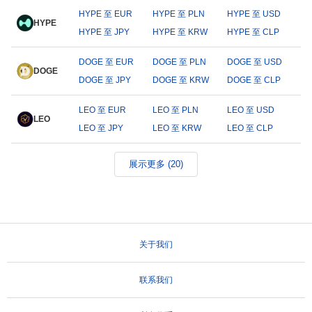
HYPE 至 EUR
HYPE 至 PLN
HYPE 至 USD
HYPE
HYPE 至 JPY
HYPE 至 KRW
HYPE 至 CLP
DOGE 至 EUR
DOGE 至 PLN
DOGE 至 USD
DOGE
DOGE 至 JPY
DOGE 至 KRW
DOGE 至 CLP
LEO 至 EUR
LEO 至 PLN
LEO 至 USD
LEO
LEO 至 JPY
LEO 至 KRW
LEO 至 CLP
展示更多 (20)
关于我们
联系我们