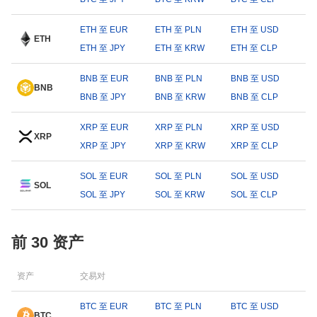
ETH 至 EUR
ETH 至 PLN
ETH 至 USD
ETH
ETH 至 JPY
ETH 至 KRW
ETH 至 CLP
BNB 至 EUR
BNB 至 PLN
BNB 至 USD
BNB
BNB 至 JPY
BNB 至 KRW
BNB 至 CLP
XRP 至 EUR
XRP 至 PLN
XRP 至 USD
XRP
XRP 至 JPY
XRP 至 KRW
XRP 至 CLP
SOL 至 EUR
SOL 至 PLN
SOL 至 USD
SOL
SOL 至 JPY
SOL 至 KRW
SOL 至 CLP
前 30 资产
资产
交易对
BTC 至 EUR
BTC 至 PLN
BTC 至 USD
BTC