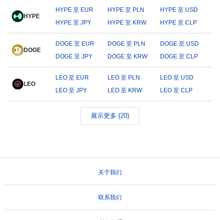
HYPE 至 EUR
HYPE 至 PLN
HYPE 至 USD
HYPE
HYPE 至 JPY
HYPE 至 KRW
HYPE 至 CLP
DOGE 至 EUR
DOGE 至 PLN
DOGE 至 USD
DOGE
DOGE 至 JPY
DOGE 至 KRW
DOGE 至 CLP
LEO 至 EUR
LEO 至 PLN
LEO 至 USD
LEO
LEO 至 JPY
LEO 至 KRW
LEO 至 CLP
展示更多 (20)
关于我们
联系我们