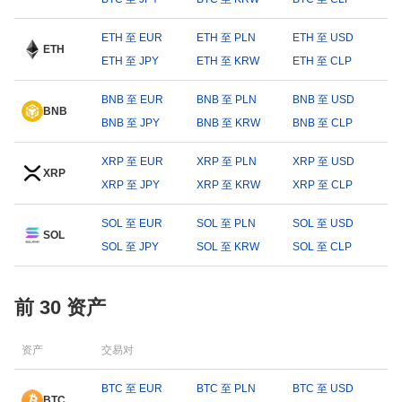
ETH 至 EUR
ETH 至 PLN
ETH 至 USD
ETH
ETH 至 JPY
ETH 至 KRW
ETH 至 CLP
BNB 至 EUR
BNB 至 PLN
BNB 至 USD
BNB
BNB 至 JPY
BNB 至 KRW
BNB 至 CLP
XRP 至 EUR
XRP 至 PLN
XRP 至 USD
XRP
XRP 至 JPY
XRP 至 KRW
XRP 至 CLP
SOL 至 EUR
SOL 至 PLN
SOL 至 USD
SOL
SOL 至 JPY
SOL 至 KRW
SOL 至 CLP
前 30 资产
资产
交易对
BTC 至 EUR
BTC 至 PLN
BTC 至 USD
BTC