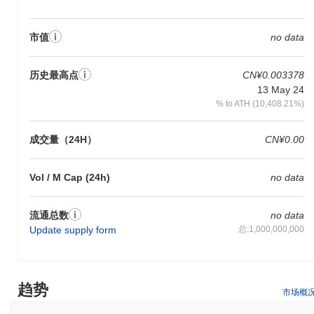
DOGWIF2.0是如何保障安全的？
DOGWIF2.0通过一种称为权益证明（PoS）的独特共识机制来保障
市值
no data
其网络安全，该机制通过允许验证者根据他们持有的代币数量和愿
意“质押”的数量参与区块创建过程，从而增强区块链保护。这种方
法不仅通过激励验证者的诚实行为来增强网络安全性，还相较于传
历史最高点
CN¥0.003378
统的工作量证明系统提高了能源效率。
13 May 24
% to ATH (10,408.21%)
DOGWIF2.0是否面临任何争议或风险？
DOGWIF2.0（WIF2-DOGWIF20）因其极端波动性而面临重大争
成交量（24H）
CN¥0.00
议，这对投资者构成了实质性风险。该项目还因潜在的安全事件受
到审查，包括对黑客攻击和可能的“地毯抽走”事件的担忧。此外，
围绕该项目合规性的问题也引发了法律问题，进一步增加了其长期
Vol / M Cap (24h)
no data
可行性的担忧。
流通总数
no data
DOGWIF2.0 ($WIF2) 常见问题 – 关键指标与市
Update supply form
总:1,000,000,000
场洞察
我在哪里可以购买 DOGWIF2.0 ($WIF2)?
DOGWIF2.0 ($WIF2) 在 centralized and decentralized 加密货币交
趋势
市场概
易所广泛可用。