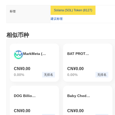
Solana (SOL) Token (8127)
标签
建议标签
相似币种
MarkMeta (BSC)
BAT PROTOCOL
CN¥0.00
CN¥0.00
0.00%
0.00%
无排名
无排名
DOG Billionaire COIN
Baby Chedda
CN¥0.00
CN¥0.00