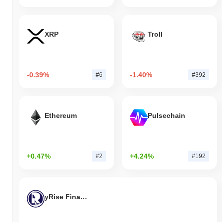
XRP
Troll
-0.39%
-1.40%
#6
#392
Ethereum
Pulsechain
+0.47%
+4.24%
#2
#192
yRise Finance