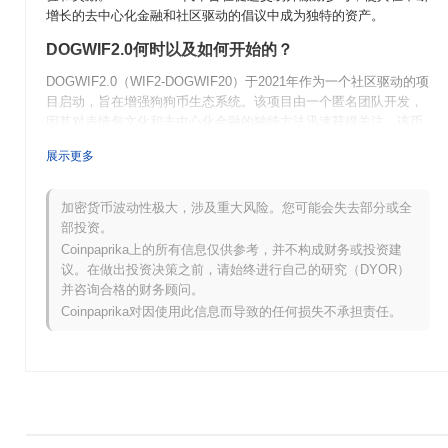
增长的去中心化金融和社区驱动的倡议中成为独特的资产。
DOGWIF2.0何时以及如何开始的？
DOGWIF2.0（WIF2-DOGWIF20）于2021年作为一个社区驱动的项
目启动，旨在增强狗狗币生态系统。该项目由一个匿名团队开发，
因其对表情包文化和去中心化金融的独特方法迅速获得关注。该币
最初在多个去中心化交易所上市，促进了其早期的采用和社区参
展示更多
与。
DOGWIF2.0未来有什么计划？
加密货币波动性极大，涉及重大风险。您可能会失去部分或全
DOGWIF2.0（WIF2-DOGWIF20）在其路线图上正准备进行重大进
部投资。
展。即将推出的功能包括增强的可扩展性解决方案和旨在增加用户
Coinpaprika上的所有信息仅供参考，并不构成财务或投资建
参与和实用性的社区驱动倡议。开发团队专注于扩展生态系统，计
议。在做出投资决策之前，请始终进行自己的研究（DYOR）
划与各种DeFi平台进行战略合作和整合。这些努力旨在增强该币的
并咨询合格的财务顾问。
使用案例，使其在加密领域成为更具多样性的资产。社区目标还强
Coinpaprika对因使用此信息而导致的任何损失不承担责任。
调培养活跃的用户基础，确保DOGWIF2.0在不断发展的市场中保持
重要地位。请关注下一个升级，它承诺将增强功能和用户体验。
DOGWIF2.0有什么独特之处？
DOGWIF2.0因其独特的通缩代币经济学而与其他加密货币不同，该
机制通过回购和销毁机制激励持有，随着时间的推移减少供应。与