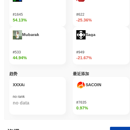
#1645
#622
54.13%
-25.36%
Mubarak
Saga
#533
#949
44.94%
-21.67%
趋势
最近添加
XXXAi
SACOIN
no rank
no data
#7635
0.97%