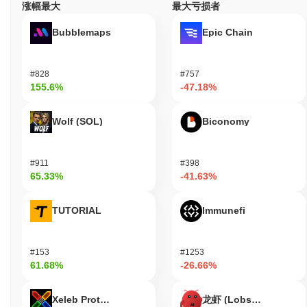
涨幅最大
最大亏损者
DOGWIF2.0 当前的日交易量是多少?
Bubblemaps
Epic Chain
截至过去24小时,DOGWIF2.0 的交易量为
CN¥0.00
.
DOGWIF2.0 的价格范围历史是什么?
#828
#757
历史最高价(ATH):
CN¥0.003378
155.6%
-47.18%
历史最低价(ATL):
CN¥0.00
Wolf (SOL)
Biconomy
DOGWIF2.0 目前的交易价格低于其ATH
~99.05%
.
与更广泛的加密市场相比,DOGWIF2.0 的表现如何?
#911
#398
在过去7天里,DOGWIF2.0 上涨了
0.00%
,表现不及整体加密市场 其
65.33%
-41.63%
上涨了
0.22%
。这表明相对于更广泛的市场势头,$WIF2 的价格走
势暂时滞后。
TUTORIAL
Immunefi
#153
#1253
61.68%
-26.66%
Xeleb Protocol
龙虾 (Lobster)