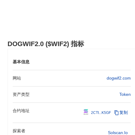
许多加密货币不同，它采用了社区驱动的治理模型，允许持有者参
与塑造生态系统的决策过程。此外，DOGWIF2.0旨在通过合作伙伴
关系和整合提供现实世界的使用案例，增强其在投机交易之外的实
用性。
你可以用DOGWIF2.0做什么？
DOGWIF2.0主要用于支付和作为各种DeFi应用中的实用代币，实
DOGWIF2.0 ($WIF2) 指标
现无缝交易。用户还可以参与质押以赚取奖励，并参与治理决策，
影响项目的未来方向。此外，DOGWIF2.0支持NFT，允许持有者访
问独特的数字资产和体验。
基本信息
DOGWIF2.0仍然活跃或相关吗？
DOGWIF2.0目前仍然活跃，正在持续开发，并拥有一个专注的社
网站
dogwif2.com
区。它仍在多个交易所交易，表明持续的兴趣和参与。然而，监测
未来的更新以确保其仍然是一个可行的项目是至关重要的。
资产类型
Token
DOGWIF2.0是为谁设计的？
DOGWIF2.0主要面向加密领域中的狗爱好者和表情包爱好者的细分
合约地址
复制
2CTt...K5GF
社区。其目标受众包括参与有趣、社区驱动项目的投资者和游戏玩
家，促进娱乐和投资机会的独特结合。该币非常适合那些希望参与
一个有趣、互动的生态系统，通过区块链技术庆祝犬类文化的人。
探索者
Solscan.io