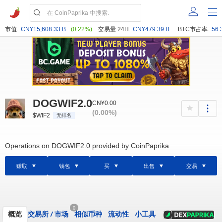
市值:
CN¥15,608.33 B
(0.22%)
交易量 24H:
CN¥479.39 B
BTC市占率:
56.
DOGWIF2.0
CN¥0.00
(0.00%)
$WIF2
无排名
Operations on DOGWIF2.0 provided by CoinPaprika
赚取
钱包
买
出售
交易
0
概览
交易所
/
市场
相似币种
流动性
小工具