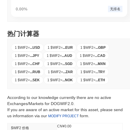
0.00%
无排名
热门计算器
1 $WIF2
=
...
USD
1 $WIF2
=
...
EUR
1 $WIF2
=
...
GBP
1 $WIF2
=
...
JPY
1 $WIF2
=
...
AUD
1 $WIF2
=
...
CAD
1 $WIF2
=
...
CHF
1 $WIF2
=
...
SGD
1 $WIF2
=
...
MXN
1 $WIF2
=
...
RUB
1 $WIF2
=
...
ZAR
1 $WIF2
=
...
TRY
1 $WIF2
=
...
SEK
1 $WIF2
=
...
NOK
1 $WIF2
=
...
ETH
According to our knowledge currently there are no active
Exchanges/Markets for DOGWIF2.0.
If you are aware of an active market for this asset, please send
us information via our
form.
MODIFY PROJECT
CN¥0.00
$WIF2 价格