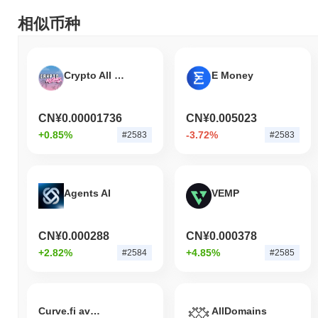
相似币种
Crypto All Stars
E Money
CN¥0.00001736
CN¥0.005023
+0.85%
-3.72%
#2583
#2583
Agents AI
VEMP
CN¥0.000288
CN¥0.000378
+2.82%
+4.85%
#2584
#2585
Curve.fi avDAI/avUSDC/avUSDT
AllDomains