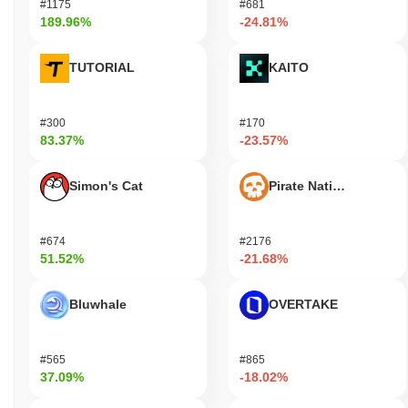
#1175
#681
市场洞察
189.96%
-24.81%
我在哪里可以购买 Wet Ass Pussy (WAP)?
TUTORIAL
KAITO
Wet Ass Pussy (WAP) 在 centralized 加密货币交易所广泛可用。
最活跃的平台是 Raydium,其中 WAP/SOL 交易对的24小时交易量
超过
CN¥61.44
。
#300
#170
83.37%
-23.57%
Wet Ass Pussy 当前的日交易量是多少?
截至过去24小时,Wet Ass Pussy 的交易量为
CN¥61.48
.
Simon's Cat
Pirate Nation Token
Wet Ass Pussy 的价格范围历史是什么?
#674
#2176
历史最高价(ATH):
CN¥0.025711
51.52%
-21.68%
历史最低价(ATL):
CN¥0.00
Wet Ass Pussy 目前的交易价格低于其ATH
~99.37%
.
Bluwhale
OVERTAKE
Wet Ass Pussy 当前的市值是多少?
#565
#865
Wet Ass Pussy 的市值约为
CN¥163,529.00
,按市场规模在全球排
37.09%
-18.02%
名第 2582 位。该数字是根据其 999 719 488 个 WAP 代币的流通
供应量计算的。