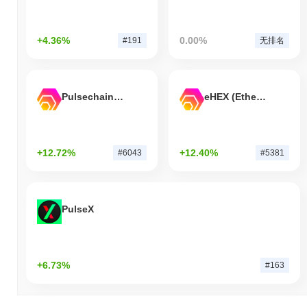
+4.36%
0.00%
#191
无排名
Pulsechain Bridged HEX (Pulsechain)
eHEX (Ethereum)
+12.72%
+12.40%
#6043
#5381
PulseX
+6.73%
#163