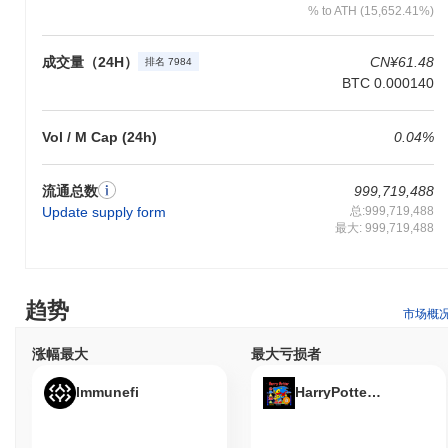
% to ATH (15,652.41%)
根据最新信息，湿屁股采用了一种在公开来源中未明确详细说明的
共识机制，这表明它可能是一个较小或小众的项目。通常，这类项
目可能采用众所周知的共识模型，如工作量证明（PoW）或权益证
成交量（24H）
CN¥61.48
排名 7984
明（PoS），其中验证者或矿工确认交易以维护网络完整性。这些
BTC 0.000140
过程通常涉及诸如ECDSA或Ed25519等加密技术，用于身份验证和
确保数据完整性。 这些系统中的激励机制通常包括对验证者或矿工
的奖励，以鼓励诚实参与，以及惩罚或削减以威慑恶意行为。网络
Vol / M Cap (24h)
0.04%
的安全性可能通过审计、社区治理过程以及可能拥有多个客户端实
现来进一步增强，以确保抵御攻击。没有具体细节，这些是可以适
流通总数
999,719,488
用于保障像湿屁股这样的区块链项目安全的一般做法。
Update supply form
总:999,719,488
最大: 999,719,488
湿屁股是否面临任何争议或风险？
根据最新可用信息，湿屁股尚未广泛记录面临重大争议或风险。然
而，像许多新兴区块链项目一样，它可能会遇到与加密货币领域相
关的一般风险。这些包括潜在的技术漏洞，如智能合约漏洞，以及
趋势
市场概
市场风险，如波动性和流动性挑战。监管审查也可能构成风险，特
别是如果该项目在监管严格的地区运营。项目团队预计将通过定期
涨幅最大
最大亏损者
安全审计、社区参与和必要时遵守监管合规来应对这些风险。持续
的更新和透明度对于减轻这些风险并维护项目的可信度和安全性至
Immunefi
HarryPotterObamaSoni
关重要。
Wet Ass Pussy (WAP) 常见问题 – 关键指标与