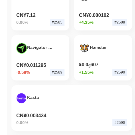
CN¥7.12
CN¥0.000102
0.00%
+4.35%
#2585
#2588
Navigator Exchange
Hamster
¥0.0
607
CN¥0.011295
9
-0.58%
+1.55%
#2589
#2590
Kasta
CN¥0.003434
0.00%
#2590