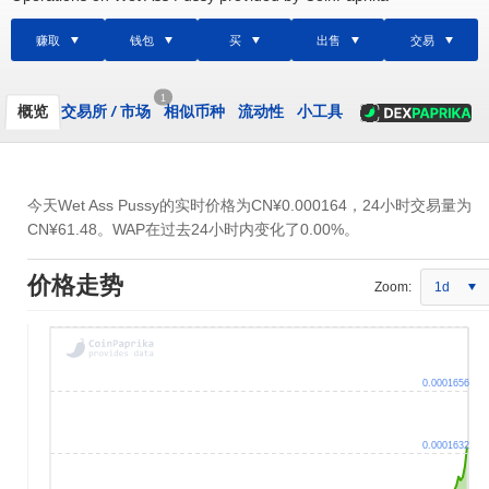
赚取
钱包
买
出售
交易
1
概览
交易所
/
市场
相似币种
流动性
小工具
今天Wet Ass Pussy的实时价格为
CN¥0.000164
，24小时交易量为
CN¥61.48
。WAP在过去24小时内变化了0.00%。
价格走势
Zoom:
1d
0.0001656
0.0001632