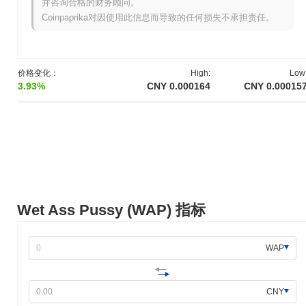
季度进行即将到来的协议升级，重点是增强可扩展性和用户体验。
并咨询合格的财务顾问。
此升级旨在优化交易速度并减少网络拥堵，从而提高平台的效率。
Coinpaprika对因使用此信息而导致的任何损失不承担责任。
此外，正在筹备一项新的合作伙伴计划，预计在明年初推出，旨在
通过与其他区块链项目的战略合作扩展平台的生态系统。这一整合
预计将引入新功能并扩大湿屁股的使用案例。这些里程碑是加强平
台基础设施和提高其在区块链领域相关性的更广泛战略的一部分。
价格变化：
High:
Low
对这些倡议的进展正在通过项目的官方渠道积极监测和沟通。
3.93%
CNY 0.000164
CNY 0.00015
湿屁股有什么特别之处？
湿屁股因其独特的技术和社区驱动特性而脱颖而出。它采用了一种
专门的共识机制，增强了吞吐量并减少了延迟，确保高效的交易处
理。其架构支持跨多个区块链平台的互操作性，允许与其他生态系
统的无缝集成和交互。此外，湿屁股还采用了隐私技术，保护用户
数据的同时保持交易的透明性。该项目得到了一个充满活力的社区
和战略合作伙伴的支持，通过协作开发和创新解决方案增强其生态
Wet Ass Pussy (WAP) 指标
系统。这些元素共同促成了湿屁股在加密货币领域的独特地位。
你可以用湿屁股做什么？
WAP
WAP代币主要在其生态系统内用于各种功能。用户可以使用WAP
进行交易和支付费用，促进与其区块链上的去中心化应用的交互。
持有者可以选择质押或委托WAP，这有助于保护网络并参与治理过
CNY
程，例如对影响平台未来发展的提案进行投票。开发者可以利用湿