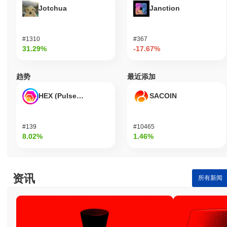
Jotchua
Janction
与更广泛的加密市场相比,Wet Ass Pussy 的表现如
何?
#1310
#367
在过去7天里,Wet Ass Pussy 上涨了
0.00%
,表现不及整体加密市
31.29%
-17.67%
场 其上涨了
0.50%
。这表明相对于更广泛的市场势头,WAP 的价格
走势暂时滞后。
趋势
最近添加
HEX (Pulsechain)
SACOIN
#139
#10465
8.02%
1.46%
资讯
所有新闻