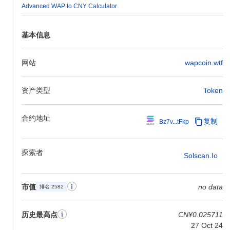
屁股构建去中心化应用和集成，利用可用的工具和SDK。该生态系
Advanced WAP to CNY Calculator
统还通过兼容的钱包和市场支持WAP，使用户能够高效管理其代币
并与支持的应用进行交互。
基本信息
湿屁股仍然活跃或相关吗？
根据最新可用数据，湿屁股通过最近的发展和社区参与保持活跃。
网站
wapcoin.wtf
该项目在多个交易平台上保持存在，表明市场活动持续。其GitHub
存储库中记录了最近的更新，重点是增强安全性和用户体验。此
外，社区内正在进行积极的讨论和治理提案，反映出利益相关者的
资产类型
Token
持续兴趣和参与。这些因素表明，湿屁股在其细分市场中继续保持
相关性，得益于开发努力和社区动态的结合。
合约地址
复制
Bz7v...tFkp
湿屁股是为谁设计的？
湿屁股是为加密货币领域的消费者和爱好者设计的，使他们能够参
探索者
与去中心化交易并参与社区驱动的倡议。它作为支付代币提供实用
Solscan.io
性，促进其生态系统内的无缝交换和交互。次要参与者，如流动性
提供者和社区成员，通过质押和治理等活动在增强网络功能和稳定
性方面发挥作用。这种去中心化的方法使用户能够为生态系统的增
市值
no data
排名 2582
长做出贡献并从中受益，使他们的目标与项目促进包容性和活跃社
区的愿景相一致。
历史最高点
CN¥0.025711
湿屁股是如何保障安全的？
27 Oct 24