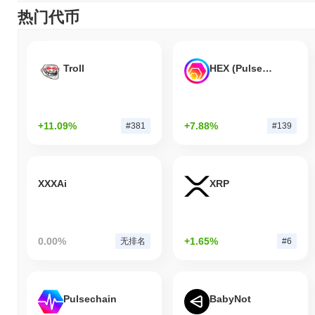
热门代币
Troll
HEX (Pulsechain)
+11.09%
+7.88%
#381
#139
XXXAi
XRP
0.00%
+1.65%
无排名
#6
Pulsechain
BabyNot