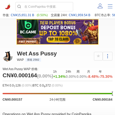
市值:
CN¥15,651.31 B
(0.50%)
交易量 24H:
CN¥1,959.54 B
BTC市占率:
5
Wet Ass Pussy
WAP
排名 2582
Wet Ass Pussy WAP 价格:
1h
24h
周
月
年
CN¥0.000164
(0.00%)
+1.34%
0.00%
0.00%
-8.48%
-75.30%
ETH 0.0
126
(0.00%)
BTC 0.0
372
(0.00%)
7
9
CN¥0.000157
24小时范围
CN¥0.000164
Operations on Wet Ass Pussy provided by CoinPaprika