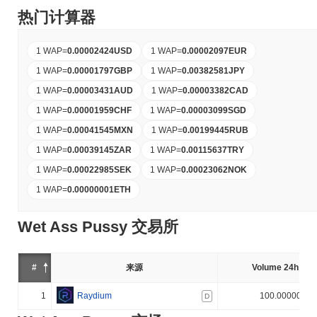
热门计算器
1 WAP
=
0.00002424
USD
1 WAP
=
0.00002097
EUR
1 WAP
=
0.00001797
GBP
1 WAP
=
0.00382581
JPY
1 WAP
=
0.00003431
AUD
1 WAP
=
0.00003382
CAD
1 WAP
=
0.00001959
CHF
1 WAP
=
0.00003099
SGD
1 WAP
=
0.00041545
MXN
1 WAP
=
0.00199445
RUB
1 WAP
=
0.00039145
ZAR
1 WAP
=
0.00115637
TRY
1 WAP
=
0.00022985
SEK
1 WAP
=
0.00023062
NOK
1 WAP
=
0.00000001
ETH
Wet Ass Pussy 交易所
#
来源
Volume 24h (%)
1
Raydium
100.000000%
D