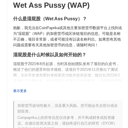
Wet Ass Pussy (WAP)
什么是湿屁股（Wet Ass Pussy）？
抱歉，我无法在CoinPaprika或其他主要加密货币数据平台上找到名
为“湿屁股”（WAP）的加密货币或区块链项目的信息。可能是名称
不正确，项目非常新，或者可能没有以该名称列出。如果您有其他
问题或需要有关其他加密货币的信息，请随时询问！
湿屁股是什么时候以及如何开始的？
湿屁股于2021年8月起源，当时其创始团队发布了项目的白皮书，
概述了他们的愿景和技术规格。该项目于2021年11月推出了测试
网，允许开发者和爱好者探索其功能并提供反馈。随后在2022年2
月进行了主网发布，标志着其正式进入区块链领域。 湿屁股的早期
开发专注于创建一个强大且可扩展的去中心化平台，旨在促进社区
展示更多
参与和创新应用。湿屁股代币的初始分发通过2022年3月的空投进
行，这有助于建立初始用户基础并促进社区参与。这些基础步骤为
湿屁股的持续发展和融入更广泛的加密生态系统奠定了基础。
加密货币波动性极大，涉及重大风险。您可能会失去部分或全
部投资。
湿屁股接下来有什么计划？
Coinpaprika上的所有信息仅供参考，并不构成财务或投资建
根据最新的更新，湿屁股正在为几个关键发展做准备。计划在第四
议。在做出投资决策之前，请始终进行自己的研究（DYOR）