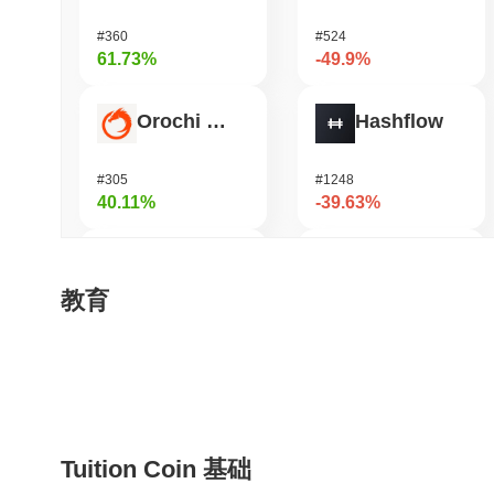
#360
#524
61.73%
-49.9%
Orochi Network
Hashflow
#305
#1248
40.11%
-39.63%
HarryPotterObamaSonic10Inu (ETH)
Shardeum
教育
#677
#1770
39.72%
-36.66%
ETHGas
DODO
Tuition Coin 基础
#385
#694
31.7%
-27.34%