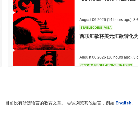
学费币主要为学生和教育机构设计，使他们能够以更高效和可及的方
包和支付系统，以支持教育领域内的无缝交易和财务管理。 次要参与
务记录。他们通过允许轻松跟踪支付和财务报告的功能进行参与，从
August 06 2026
(14 hours ago)
,
3
增强学费币生态系统的应用程序或服务，进一步支持主要用户群体。
加可及和可管理。
STABLECOINS
VISA
西联汇款将美元汇款转化为即
学费币是如何保障安全的？
学费币使用权益证明（PoS）共识机制，验证者负责确认交易并维护
币成为验证者，这激励他们诚实行事，因为他们质押的资产面临风险
August 06 2026
(16 hours ago)
,
3
（ECDSA），以确保安全的身份验证和数据完整性。 为了对齐激励
外，对于恶意行为或未能正确验证交易的行为有削减惩罚，这进一步
CRYPTO REGULATIONS
TRADING
增强，允许利益相关者参与决策，确保生态系统的稳健和韧性。
俄罗斯合法化加密货币交易
学费币是否面临任何争议或风险？
学费币面临一些与监管挑战和社区对其实用性和采用的担忧相关的争议
August 06 2026
(18 hours ago)
,
3
的合规性，特别是关于使用加密货币进行教育支付的问题。团队通过
目前没有所选语言的教育文章。 尝试浏览其他语言，例如
English
.
AI AGENTS
PAYMENTS
题。 此外，社区对治理模型存在争议，一些利益相关者对决策过程表
大的社区参与和对未来决策的输入。 学费币面临的持续风险包括市场
Cloudflare 为 AI 代
风险，该项目承诺定期审计并与用户基础保持开放沟通，确保利益相
Tuition Coin (TUIT) 常见问题 – 关键指标与市场
August 06 2026
(20 hours ago)
,
3