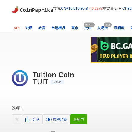
市值:
CN¥15,519.80 B
(-0.23%)
交易量 24H:
CN¥2,
60721
373
API
资讯
教育
市场概况
亮点
货币
交易所
透明度
Tuition Coin
TUIT
无排名
选项：
分享
币种比较
更新币