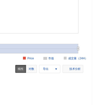
Price
市值
成交量（24H）
线性
对数
导出
技术分析