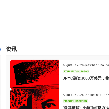
减少行政开销，并提高机构和学生的透明度。此外，学费币支持与其
强其在更广泛的加密生态系统中的实用性。 该生态系统与教育机构和
为驱动的治理方法。这种协作模式使利益相关者能够参与决策过程，
导向和创新的区块链技术应用使其在加密货币领域中脱颖而出。
你可以用学费币做什么？
学费币（TUIT）在其生态系统中提供多种实用功能。主要来说，TU
程材料和其他教育费用。这促进了学生与教育机构之间的无缝支付。 
励。此外，TUIT还可用于治理目的，使持有者能够对影响项目方向和
资讯
化应用（dApps）的工具和资源，这些应用可以整合教育服务，增强
况
场，进一步扩展其在教育领域的交易和互动的可用性。总体而言，学
及性和可负担性。
August 07 2026
(less than 1 hour 
学费币仍然活跃或相关吗？
STABLECOIN
JAPAN
学费币通过其最近的更新和持续的社区参与保持活跃。截至2023年9
JPYC融资3800万美元，物
学费币进行学费支付，增强其在教育领域的实用性。开发工作目前专注
多个交易平台上保持存在，持续的交易量表明投资者的持续兴趣。此
些因素强调了学费币在加密货币领域的相关性，特别是在教育融资的
结合支持了其在数字货币不断发展的环境中的持续重要性。
August 07 2026
(2 hours ago)
,
3 
BITCOIN
HACKERS
学费币是为谁设计的？
'极其糟糕': 比特币红队