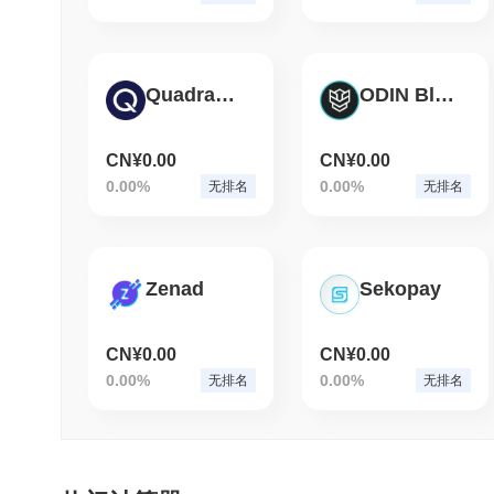
QuadrantProtocol
ODIN Blockchain
CN¥0.00
CN¥0.00
0.00%
0.00%
无排名
无排名
Zenad
Sekopay
CN¥0.00
CN¥0.00
0.00%
0.00%
无排名
无排名