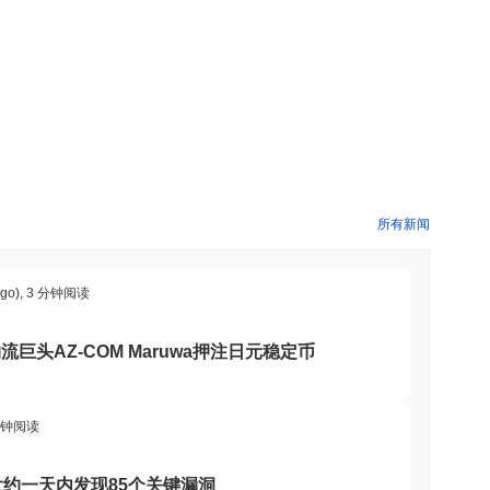
他区块链网络的互操作性，允许在不同平台之间进行无缝交易，增
组织建立了合作伙伴关系，这不仅验证了其用例，还促进了以社区
确保平台的发展与用户的需求保持一致。总体而言，学费币的目标
IT可用于与教育服务相关的交易，允许用户直接用代币支付学费、课
学费币持有者可以参与质押，这有助于保护网络，同时可能获得奖
发展的提案进行投票。 对于开发者而言，学费币提供了构建去中心
生态系统的整体功能。该平台还可能支持接受TUIT的各种钱包和市
所有新闻
费币旨在通过区块链技术创建一个全面的生态系统，提高教育的可
ago)
,
3 分钟阅读
月，该项目宣布与多所教育机构建立新合作伙伴关系，以促进使用
流巨头AZ-COM Maruwa押注日元稳定币
于提高交易效率，并通过战略营销举措扩大用户基础。 该项目在
外，观察到活跃的治理提案，反映出对社区参与和决策的承诺。这
细分市场中。总体而言，合作伙伴关系、活跃的治理和市场存在的
分钟阅读
在大约一天内发现85个关键漏洞