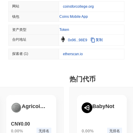
BITCOIN
HACKERS
我在哪里可以购买 Tuition Coin (TUIT)?
网站
coinsforcollege.org
Boltz 在 AI 攻击者
Tuition Coin (TUIT) 在 centralized and decentralized 加密货
钱包
Coins Mobile App
Tuition Coin 当前的日交易量是多少?
资产类型
Token
August 06 2026
(22 hours ago)
,
3
截至过去24小时,Tuition Coin 的交易量为
CN¥0.00
.
CIRCLE
TOKENIZATION
合约地址
复制
0x96...98E9
华尔街最大名字现已保障Cir
Tuition Coin 的价格范围历史是什么?
探索者
(1)
etherscan.io
历史最高价(ATH):
CN¥9.83
历史最低价(ATL):
CN¥0.00
August 06 2026
(1 day ago)
,
3 分
Tuition Coin 目前的交易价格低于其ATH
~100.00%
.
STABLECOINS
CRYPTO REGULATIO
热门代币
美国和英国加深稳定币对齐，
与更广泛的加密市场相比,Tuition Coin 的表现如何?
在过去7天里,Tuition Coin 上涨了
0.00%
,表现优于整体加密市场 其下
现强劲。
August 06 2026
(1 day ago)
,
3 分
Agricoin Masternode
BabyNot
CRYPTO SERVICES
BANKS
BNY希望机构在不离开其
CN¥0.00
0.00%
0.00%
无排名
无排名