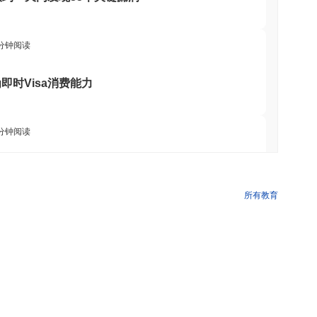
式促进和管理学费支付。它提供了工具和资源，包括用户友好的钱
者包括教育工作者和管理人员，他们可以利用该平台管理学费和财
而有助于简化教育融资流程。此外，开发者可能会发现机会来创建
 分钟阅读
总体而言，学费币旨在改善学生和机构的财务体验，使教育变得更
时Visa消费能力
网络的完整性。在此模型中，参与者可以通过质押一定数量的学费
。该协议采用先进的加密技术，如椭圆曲线数字签名算法
 分钟阅读
，网络通过交易费用和新铸造的币奖励验证者参与验证过程。此
抑制了不诚实的行为。网络的安全性通过定期审计和治理流程得到
，但零售买家每年限额3700美元
所有教育
。在2023年初，该项目遭到监管机构的审查，关注其对金融法规
 分钟阅读
增强合规框架并与法律顾问合作，确保遵守适用法律来回应这些问
示不满。团队通过实施更透明的治理结构来解决这些问题，允许更
波动和监管不确定性，这在加密货币领域是常见的。为了减轻这些
理提供稳定币钱包以支付 API
关者了解可能影响项目的任何变化或发展。
洞察
 分钟阅读