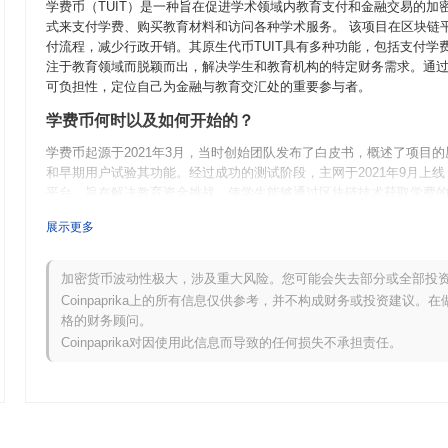
学费币（TUIT）是一种旨在促进学术领域内教育支付和金融交易的加
式来支付学费、购买教育材料和访问各种学术服务。 该项目在区块链
付流程，减少行政开销。其原生代币TUIT具有多种功能，包括支付学
注于教育领域而脱颖而出，解决学生和教育机构的特定财务需求。通
可负担性，定位自己为金融与教育交汇处的重要参与者。
学费币何时以及如何开始的？
学费币起源于2021年3月，当时创始团队发布了白皮书，概述了项目的
和早期用户试验其功能。经过成功的测试阶段，主网于2021年9月上
平台，旨在解决教育资金挑战，使学生能够通过区块链技术获取学费的金
（ICO）进行，为进一步开发和生态系统扩展筹集了必要的资金。这
展示更多
长和采用奠定了基础。
学费币未来有什么计划？
加密货币波动性极大，涉及重大风险。您可能会失去部分或全部投
根据官方更新，学费币正在为2024年第一季度的重大协议升级做准
Coinpaprika上的所有信息仅供参考，并不构成财务或投资建议
化教育服务的支付流程，使用户更容易与教育机构进行交易。此外，学
格的财务顾问。
扩展其生态系统并增加采用率。这些举措旨在改善学生和教育提供者
Coinpaprika对因使用此信息而导致的任何损失不承担责任。
路线图更新进行跟踪。
学费币的独特之处是什么？
学费币通过其独特的教育领域专注而与众不同，利用区块链技术创建一个
块链上，增强了交易速度和安全性，使其适合于教育环境中的实时金融