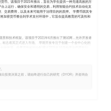
密货币。该项目于2021年推出，旨在为学生提供一种无缝高效的方
平台上运行，确保安全和透明的交易，利用智能合约技术自动化支
费、交易费用，以及未来可能用于治理目的的质押。 学费币因其专
过将加密货币整合到学术支付环境中，它旨在提高教育的可及性和
愿景和技术框架。该项目于2021年6月推出了测试网，允许开发者
线，标志着其正式进入市场。 早期开发专注于创建一个去中心化的
融资源。学费币的初始分配通过2021年10月的首次代币发行
些基础步骤确立了学费币在教育金融领域的相关性，为其未来的增
资。
备，旨在提高交易效率和用户体验。此次升级将引入新功能，旨在简
。在做出投资决策之前，请始终进行自己的研究（DYOR）并咨询合
费币计划在2024年与多所大学和教育平台建立合作伙伴关系，以
的可及性和可用性。对这些里程碑的进展将通过其官方沟通渠道和
去中心化的学费支付和教育资金平台。其架构建立在Layer 1区
交易。 该平台结合了智能合约，以自动化和简化学费支付流程，