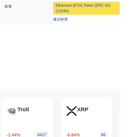
Ethereum (ETH) Token (ERC-20)
标签
超越其团队后关闭了自己的比特币桥接
(13346)
币交易所广泛可用。
建议标签
 分钟阅读
cle的Arc区块链
钟阅读
NS
GENIUS法案规则推迟至2027年
跌了
0.23%
。这表明相对于更广泛的市场势头,TUIT 的价格走势表
钟阅读
Troll
XRP
保管的情况下进行加密质押
-1.44%
-0.84%
#417
#6