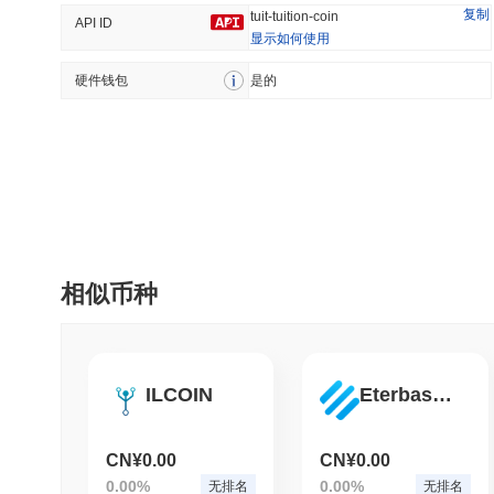
复制
tuit-tuition-coin
API ID
显示如何使用
硬件钱包
趋势
是的
最近添加
HEX (Pulsechain)
SACOIN
#149
#7138
6.28%
0.92%
相似币种
ILCOIN
Eterbase Coin
CN¥0.00
CN¥0.00
0.00%
0.00%
无排名
无排名