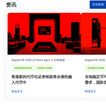
所广泛可用。
资讯
所有新闻
TSLA6900 当前的日交易量是多少?
截至过去24小时,TSLA6900 的交易量为
CN¥0.00
.
TSLA6900 的价格范围历史是什么?
历史最高价(ATH):
CN¥0.00001435
历史最低价(ATL):
CN¥0.00
TSLA6900 目前的交易价格低于其ATH
~98.30%
.
与更广泛的加密市场相比,TSLA6900 的表现如何?
August 09 2026
(2 hours ago)
,
3 分钟阅读
August 09 2026
在过去7天里,TSLA6900 上涨了
0.00%
,表现不及整体加密市场 其
TOKENIZATION
HONG KONG
STABLECOINS
上涨了
0.02%
。这表明相对于更广泛的市场势头,TSLA 的价格走势
暂时滞后。
香港新的代币化证券框架将合规性融
当地稳定币
入代币中
需求，国际
阅读全文
阅读全文