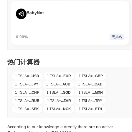
BabyNot
0.00%
无排名
热门计算器
1 TSLA
=
...
USD
1 TSLA
=
...
EUR
1 TSLA
=
...
GBP
1 TSLA
=
...
JPY
1 TSLA
=
...
AUD
1 TSLA
=
...
CAD
1 TSLA
=
...
CHF
1 TSLA
=
...
SGD
1 TSLA
=
...
MXN
1 TSLA
=
...
RUB
1 TSLA
=
...
ZAR
1 TSLA
=
...
TRY
1 TSLA
=
...
SEK
1 TSLA
=
...
NOK
1 TSLA
=
...
ETH
According to our knowledge currently there are no active