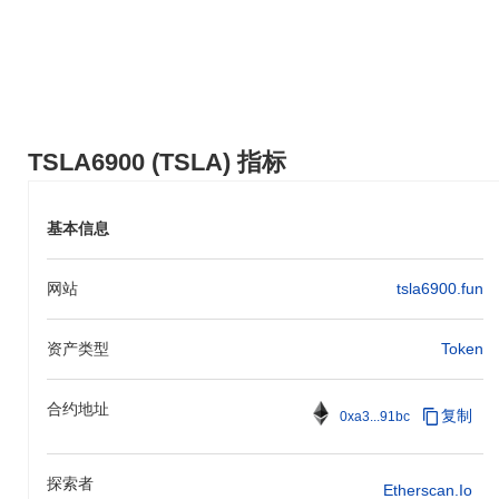
与一个主要区块链平台进行战略合作，预计将在2024年中期宣布。
此合作旨在扩展生态系统并增加TSLA6900持有者的实用性。这些
倡议的进展将通过项目的官方GitHub存储库和路线图进行监控，以
确保在实现这些里程碑时的透明度和社区参与。
是什么让TSLA6900与众不同？
TSLA6900 (TSLA) 指标
TSLA6900通过其创新的二层架构脱颖而出，相较于传统区块链解
决方案，增强了交易吞吐量并减少了延迟。该设计利用了一种独特
的共识机制，结合了权益证明和委托权益证明，确保交易验证的安
基本信息
全性和效率。 此外，TSLA6900还集成了先进的互操作性功能，允
许与其他主要区块链进行无缝跨链交互。这一能力得到了强大的开
发者工具集的支持，包括SDK和API，促进了在其生态系统内创建
网站
tsla6900.fun
去中心化应用（dApps）。 该项目还强调社区治理，使代币持有者
能够参与有关协议升级和财务管理的决策过程。与科技和金融领域
的知名实体的显著合作进一步增强了TSLA6900的生态系统，为用
资产类型
Token
户提供多样化的服务和应用。这些特性共同使TSLA6900在不断发
展的区块链领域中成为一个重要参与者。
合约地址
复制
0xa3...91bc
你可以用TSLA6900做什么？
TSLA6900在其生态系统内提供多种实用功能。主要功能是作为交
易和费用的媒介，使用户能够无缝地发送价值和访问各种应用。
探索者
Etherscan.io