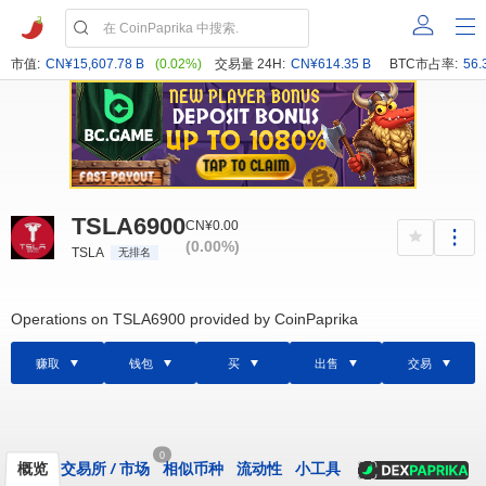
市值:
CN¥15,607.78 B
(0.02%)
交易量 24H:
CN¥614.35 B
BTC市占率:
56.
TSLA6900
CN¥0.00
(0.00%)
TSLA
无排名
Operations on TSLA6900 provided by CoinPaprika
赚取
钱包
买
出售
交易
0
概览
交易所
/
市场
相似币种
流动性
小工具