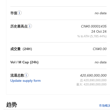
TSLA6900的持有者可以参与质押，这有助于保护网络，同时提供
随着时间推移获得奖励的机会。此外，用户可能有机会参与治理提
案和投票，影响项目的未来方向。 对于开发者，TSLA6900提供了
市值
no data
构建去中心化应用（dApps）和集成的工具，促进了生态系统内的
创新。该代币与各种钱包和平台兼容，便于存储和转移。此外，
TSLA6900可能在更广泛的生态系统内提供独特功能、折扣或会员
历史最高点
CN¥0.00001435
福利，增强其对用户和开发者的实用性。总体而言，TSLA6900旨
24 Oct 24
在为所有参与者创造一个充满活力和互动的环境。
% to ATH (5,785.44%)
TSLA6900仍然活跃或相关吗？
成交量（24H）
CN¥0.00
TSLA6900通过2023年9月宣布的最新更新保持活跃，该更新引入了
对其基础技术和用户界面的增强。该项目目前专注于通过与各种去
中心化金融（DeFi）平台的集成来扩展其生态系统，这导致多个交
Vol / M Cap (24h)
no data
易所的交易量增加。截至2023年10月，TSLA6900已在多个知名交
易平台上市，表明其市场存在稳定。 此外，该项目的治理模型积极
流通总数
420,690,000,000
参与社区，正在讨论多个提案，旨在进一步发展和激励社区。这些
Update supply form
总:420,690,000,000
持续的活动和集成支持TSLA6900在加密货币领域的相关性，特别
最大: 420,690,000,000
是在创新金融解决方案和用户参与的背景下。总体而言，
TSLA6900的最新发展和活跃的社区参与确认了其作为市场相关参
与者的地位。
趋势
TSLA6900是为谁设计的？
市场概