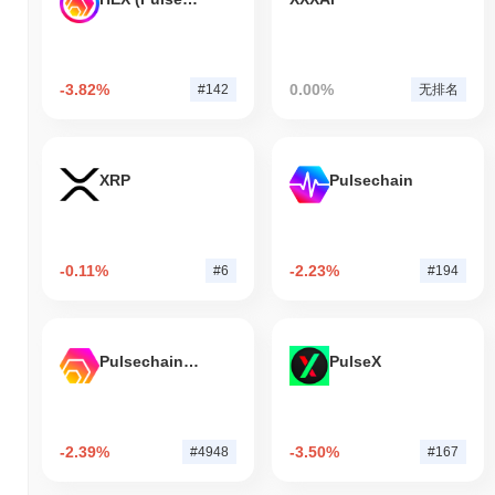
-3.82%
0.00%
#142
无排名
XRP
Pulsechain
-0.11%
-2.23%
#6
#194
Pulsechain Bridged HEX (Pulsechain)
PulseX
-2.39%
-3.50%
#4948
#167