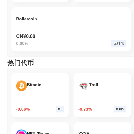
Rollercoin
CN¥0.00
0.00%
无排名
热门代币
Bitcoin
Troll
-0.06%
-0.73%
#1
#385
HEX (Pulsechain)
XXXAi