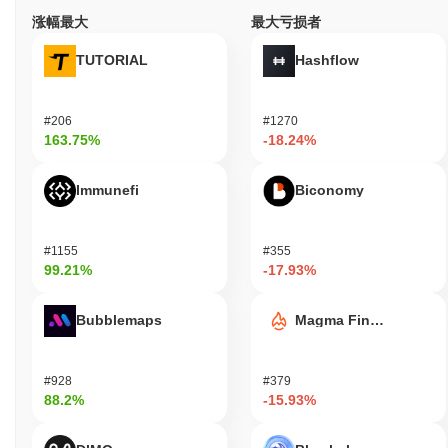
TSLA6900主要面向消费者和投资者，使他们能够通过创新的金融
涨幅最大
最大亏损者
解决方案参与加密货币生态系统。它提供工具和资源，包括用户友
好的钱包和支付功能，以促进交易和投资。 开发者和流动性提供者
TUTORIAL
Hashflow
等次要参与者可以通过利用支持将代币集成到各种应用和平台的
API和SDK与TSLA6900互动。这使得开发者能够创建新的用例，并
增强TSLA6900在更广泛区块链生态系统内的整体实用性。 该项目
#206
#1270
旨在通过提供无缝的数字资产管理体验来赋能用户，同时通过治理
163.75%
-18.24%
机制促进社区参与，使利益相关者能够影响项目的方向。总体而
言，TSLA6900旨在弥合传统金融与新兴数字经济之间的差距，满
足个人用户和希望在这一领域创新的开发者的需求。
Immunefi
Biconomy
TSLA6900是如何保障安全的？
#1155
#355
TSLA6900使用权益证明（PoS）共识机制，验证者负责确认交易
99.21%
-17.93%
并维护网络的完整性。验证者根据他们持有的TSLA6900代币数量
以及愿意作为抵押“质押”的数量被选中提议和验证新区块。这个质
押过程不仅保护了网络，还激励参与者诚实行事，因为他们有机会
Bubblemaps
Magma Finance
因贡献而获得奖励。 该协议采用先进的加密技术，如椭圆曲线数字
签名算法（ECDSA），以确保安全的身份验证和数据完整性。这种
加密技术保护网络免受未经授权的访问，并确保交易的有效性和防
#928
#379
篡改性。 通过质押奖励实现激励对齐，这些奖励分配给验证者以奖
88.2%
-15.93%
励他们在网络中的参与。此外，存在削减机制以惩罚恶意行为，例
如双重签名或长时间离线，从而阻止可能危害网络安全的行为。定