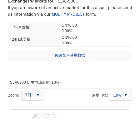
Exchanges/Markets for TSLA6900.
If you are aware of an active market for this asset, please send
us information via our
form.
MODIFY PROJECT
CN¥0.00
TSLA 价格
0.00%
CN¥0.00
24H成交量
0.00%
阅读如何使用数据
TSLA6900 历史市场深度 (10%):
7日
Zoom:
深度门槛:
10%