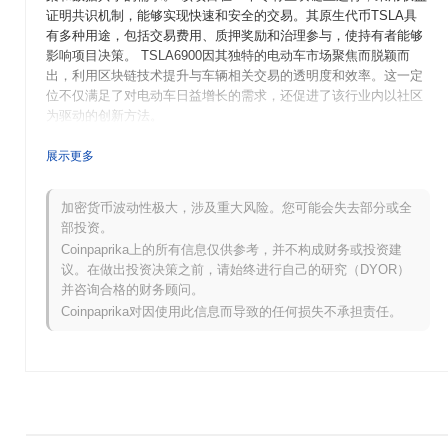
证明共识机制，能够实现快速和安全的交易。其原生代币TSLA具
有多种用途，包括交易费用、质押奖励和治理参与，使持有者能够
影响项目决策。 TSLA6900因其独特的电动车市场聚焦而脱颖而
出，利用区块链技术提升与车辆相关交易的透明度和效率。这一定
位不仅满足了对电动车日益增长的需求，还促进了该行业内以社区
为驱动的创新方法。
TSLA6900是何时以及如何开始的？
展示更多
TSLA6900起源于2021年3月，当时一组开发者发布了其白皮书，概
述了项目的愿景和技术框架。该项目旨在创建一个独特的代币，结
加密货币波动性极大，涉及重大风险。您可能会失去部分或全
合流行文化和技术元素。白皮书发布后，TSLA6900于2021年6月推
部投资。
出了测试网，允许开发者和早期用户试验平台的功能。 主网于2021
Coinpaprika上的所有信息仅供参考，并不构成财务或投资建
年9月上线，标志着该代币正式进入加密货币市场。早期开发集中
议。在做出投资决策之前，请始终进行自己的研究（DYOR）
在建立一个强大的生态系统，以支持该代币的各种应用和用例。
并咨询合格的财务顾问。
TSLA6900的初始分配通过公平启动模型于2021年10月进行，旨在
Coinpaprika对因使用此信息而导致的任何损失不承担责任。
确保所有参与者的公平访问。这些基础步骤为TSLA6900的增长和
融入更广泛的加密货币生态奠定了基础。
TSLA6900接下来有什么计划？
根据官方更新，TSLA6900正在为计划于2024年第一季度进行的重
要协议升级做准备，旨在增强可扩展性和交易吞吐量。预计此次升
级将引入新功能，改善用户体验和整体网络性能。此外，团队正在