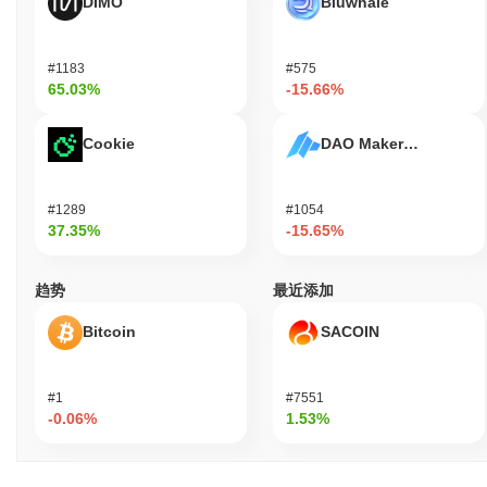
DIMO
Bluwhale
期审计和治理流程进一步增强了TSLA6900的韧性，确保网络在潜
在漏洞面前保持强大。
TSLA6900是否面临任何争议或风险？
#1183
#575
65.03%
-15.66%
由于与更广泛的加密货币市场相关，TSLA6900面临监管审查，特
别是在遵守金融法规方面。2023年初，该项目在某些司法管辖区面
Cookie
DAO Maker Token
临挑战，质疑其代币经济学和治理结构，导致潜在的法律影响。团
队通过增强运营透明度并与法律顾问合作，确保遵守适用法律来应
对这些问题。 此外，关于智能合约的轻微技术漏洞的报告引发了对
安全性的担忧。开发团队迅速通过一系列补丁和更新解决了这些问
#1289
#1054
37.35%
-15.65%
题，确保漏洞得到缓解。他们还启动了一个漏洞奖励计划，以鼓励
社区参与识别潜在风险。 TSLA6900面临的持续风险包括市场波动
和监管变化，这在加密货币领域是常见的。该项目旨在通过定期审
趋势
最近添加
计、社区参与以及保持对合规和安全措施的积极态度来减轻这些风
险。
Bitcoin
SACOIN
TSLA6900 (TSLA) 常见问题 – 关键指标与市场
洞察
#1
#7551
-0.06%
1.53%
我在哪里可以购买 TSLA6900 (TSLA)?
TSLA6900 (TSLA) 在 centralized and decentralized 加密货币交易