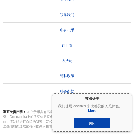
联系我们
所有代币
词汇表
方法论
隐私政策
服务条款
辣椒饼干
我们使用 cookies 来改善您的浏览体验。
...
More
重要免责声明：
加密货币具有高度波动性，存在重大风险。您可能会损失部分或全部投
资。Coinpaprika上的所有信息仅供参考，不构成财务或投资建议。在做出投资决策之
前，请始终进行自己的研究（DYOR）并咨询合格的财务顾问。Coinpaprika不对因使用
关闭
这些信息而造成的任何损失承担责任。