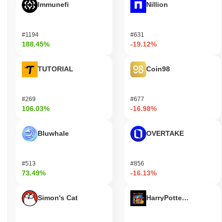
Immunefi
Nillion
#1194
#631
188.45%
-19.12%
TUTORIAL
Coin98
#269
#677
106.03%
-16.98%
Bluwhale
OVERTAKE
#513
#856
73.49%
-16.13%
Simon's Cat
HarryPotterObamaSoni