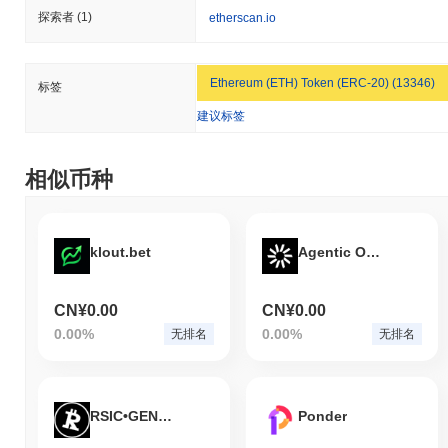
探索者
(1)
etherscan.io
Ethereum (ETH) Token (ERC-20) (13346)
标签
建议标签
相似币种
klout.bet
Agentic Open Economy
CN¥0.00
CN¥0.00
0.00%
0.00%
无排名
无排名
RSIC•GENESIS•RUNE
Ponder