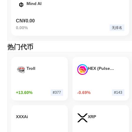
Mind AI
CN¥0.00
0.00%
无排名
热门代币
Troll
HEX (Pulsechain)
+13.60%
-0.69%
#377
#143
XXXAi
XRP