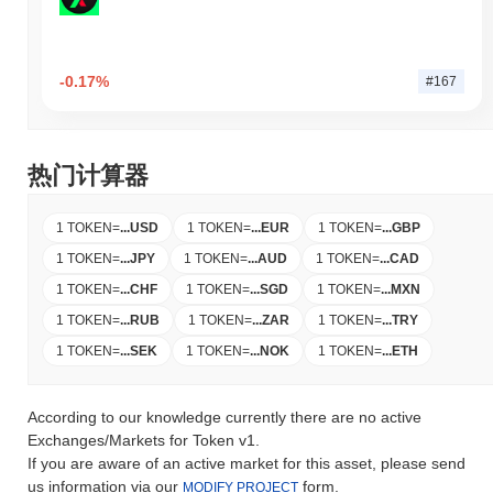
-0.17%
#167
热门计算器
1 TOKEN
=
...
USD
1 TOKEN
=
...
EUR
1 TOKEN
=
...
GBP
1 TOKEN
=
...
JPY
1 TOKEN
=
...
AUD
1 TOKEN
=
...
CAD
1 TOKEN
=
...
CHF
1 TOKEN
=
...
SGD
1 TOKEN
=
...
MXN
1 TOKEN
=
...
RUB
1 TOKEN
=
...
ZAR
1 TOKEN
=
...
TRY
1 TOKEN
=
...
SEK
1 TOKEN
=
...
NOK
1 TOKEN
=
...
ETH
According to our knowledge currently there are no active
Exchanges/Markets for Token v1.
If you are aware of an active market for this asset, please send
us information via our
form.
MODIFY PROJECT