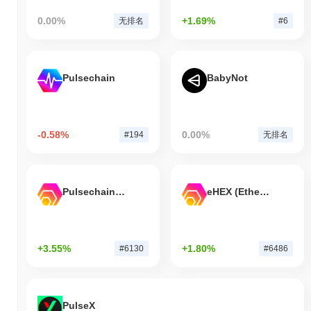
0.00%
+1.69%
无排名
#6
Pulsechain
BabyNot
-0.58%
0.00%
#194
无排名
Pulsechain Bridged HEX (Pulsechain)
eHEX (Ethereum)
+3.55%
+1.80%
#6130
#6486
PulseX