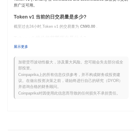
所广泛可用。
Token v1 当前的日交易量是多少?
截至过去24小时,Token v1 的交易量为
CN¥0.00
.
Token v1 的价格范围历史是什么?
展示更多
历史最高价(ATH):
CN¥0.00
历史最低价(ATL):
CN¥0.00
加密货币波动性极大，涉及重大风险。您可能会失去部分或全
Token v1 目前的交易价格低于其ATH
~0.00%
.
部投资。
Coinpaprika上的所有信息仅供参考，并不构成财务或投资建
与更广泛的加密市场相比,Token v1 的表现如何?
议。在做出投资决策之前，请始终进行自己的研究（DYOR）
并咨询合格的财务顾问。
在过去7天里,Token v1 上涨了
0.00%
,表现不及整体加密市场 其上
涨了
0.69%
。这表明相对于更广泛的市场势头,TOKEN 的价格走势
Coinpaprika对因使用此信息而导致的任何损失不承担责任。
暂时滞后。