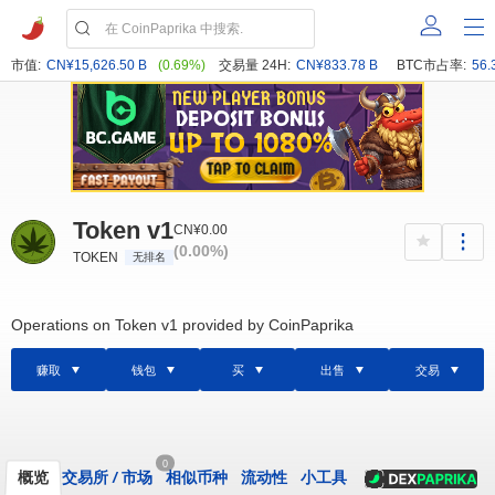
市值:
CN¥15,626.50 B
(0.69%)
交易量 24H:
CN¥833.78 B
BTC市占率:
56.
Token v1
CN¥0.00
(0.00%)
TOKEN
无排名
Operations on Token v1 provided by CoinPaprika
赚取
钱包
买
出售
交易
0
概览
交易所
/
市场
相似币种
流动性
小工具