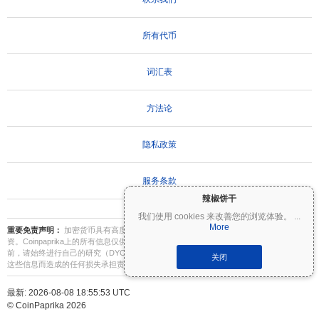
所有代币
词汇表
方法论
隐私政策
服务条款
辣椒饼干
我们使用 cookies 来改善您的浏览体验。
...
More
重要免责声明：
加密货币具有高度波动性，存在重大风险。您可能会损失部分或全部投
资。Coinpaprika上的所有信息仅供参考，不构成财务或投资建议。在做出投资决策之
前，请始终进行自己的研究（DYOR）并咨询合格的财务顾问。Coinpaprika不对因使用
关闭
这些信息而造成的任何损失承担责任。
最新: 2026-08-08 18:55:53 UTC
© CoinPaprika 2026