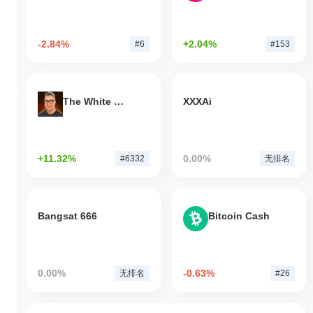
-2.84%
+2.04%
#6
#153
The White Bull
XXXAi
+11.32%
0.00%
#6332
无排名
Bangsat 666
Bitcoin Cash
0.00%
-0.63%
无排名
#26