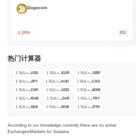
Dogecoin
-1.29%
#11
热门计算器
1 SUL
=
...
USD
1 SUL
=
...
EUR
1 SUL
=
...
GBP
1 SUL
=
...
JPY
1 SUL
=
...
AUD
1 SUL
=
...
CAD
1 SUL
=
...
CHF
1 SUL
=
...
SGD
1 SUL
=
...
MXN
1 SUL
=
...
RUB
1 SUL
=
...
ZAR
1 SUL
=
...
TRY
1 SUL
=
...
SEK
1 SUL
=
...
NOK
1 SUL
=
...
ETH
According to our knowledge currently there are no active
Exchanges/Markets for Sulaana.