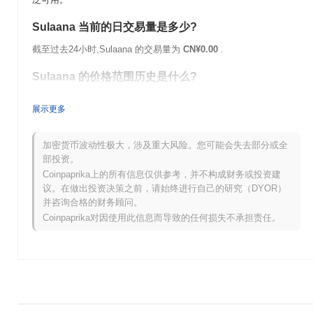
Sulaana 当前的日交易量是多少?
截至过去24小时,Sulaana 的交易量为
CN¥0.00
.
Sulaana 的价格范围历史是什么?
历史最高价(ATH):
CN¥0.00
展示更多
历史最低价(ATL):
CN¥0.00
Sulaana 目前的交易价格低于其ATH
~0.00%
.
加密货币波动性极大，涉及重大风险。您可能会失去部分或全
部投资。
与更广泛的加密市场相比,Sulaana 的表现如何?
Coinpaprika上的所有信息仅供参考，并不构成财务或投资建
议。在做出投资决策之前，请始终进行自己的研究（DYOR）
在过去7天里,Sulaana 上涨了
0.00%
,表现优于整体加密市场 其下
并咨询合格的财务顾问。
跌了
1.05%
。这表明相对于更广泛的市场势头,SUL 的价格走势表
Coinpaprika对因使用此信息而导致的任何损失不承担责任。
现强劲。