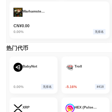
Warhamster 4k
CN¥0.00
0.00%
无排名
热门代币
BabyNot
Troll
0.00%
-5.16%
无排名
#418
XRP
HEX (Pulsechain)