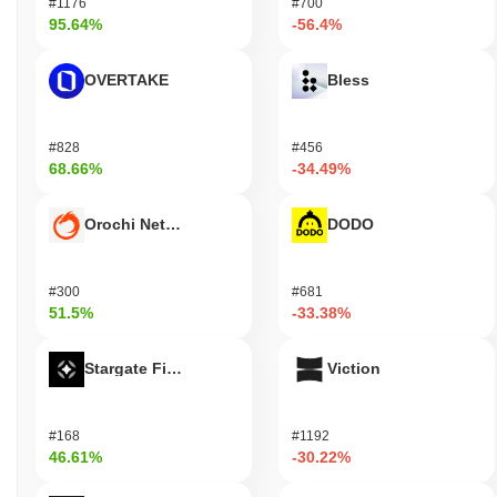
#1176
#700
95.64%
-56.4%
OVERTAKE
Bless
#828
#456
68.66%
-34.49%
Orochi Network
DODO
#300
#681
51.5%
-33.38%
Stargate Finance
Viction
#168
#1192
46.61%
-30.22%