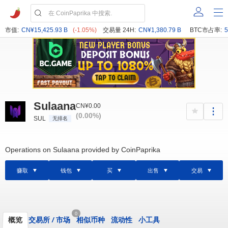
市值:
CN¥15,425.93 B
(-1.05%)
交易量 24H:
CN¥1,380.79 B
BTC市占率:
5
Sulaana
CN¥0.00
(0.00%)
SUL
无排名
Operations on Sulaana provided by CoinPaprika
赚取
钱包
买
出售
交易
0
概览
交易所
/
市场
相似币种
流动性
小工具