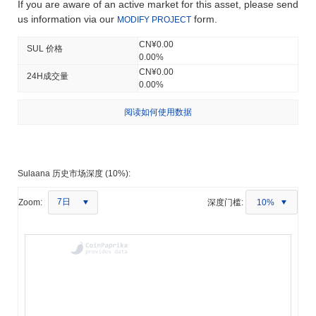
If you are aware of an active market for this asset, please send
us information via our
form.
MODIFY PROJECT
CN¥0.00
SUL 价格
0.00%
CN¥0.00
24H成交量
0.00%
阅读如何使用数据
Sulaana 历史市场深度 (10%):
7日
Zoom:
深度门槛:
10%