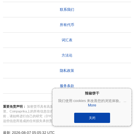
联系我们
所有代币
词汇表
方法论
隐私政策
服务条款
辣椒饼干
我们使用 cookies 来改善您的浏览体验。
...
More
重要免责声明：
加密货币具有高度波动性，存在重大风险。您可能会损失部分或全部投
资。Coinpaprika上的所有信息仅供参考，不构成财务或投资建议。在做出投资决策之
前，请始终进行自己的研究（DYOR）并咨询合格的财务顾问。Coinpaprika不对因使用
关闭
这些信息而造成的任何损失承担责任。
最新: 2026-08-07 05:05:32 UTC