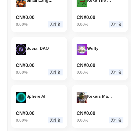
Small Language Model
Keke The Frog
CN¥0.00
CN¥0.00
0.00%
0.00%
无排名
无排名
Social DAO
Wulfy
CN¥0.00
CN¥0.00
0.00%
0.00%
无排名
无排名
Sphere AI
Kekius Maximus (kekiustoken.vip)
CN¥0.00
CN¥0.00
0.00%
0.00%
无排名
无排名