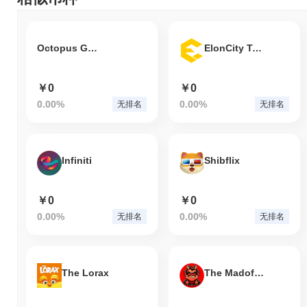
Octopus Game
ElonCity Token
￥0
￥0
0.00%
0.00%
无排名
无排名
Infiniti
Shibflix
￥0
￥0
0.00%
0.00%
无排名
无排名
The Lorax
The Madoff Ponzi