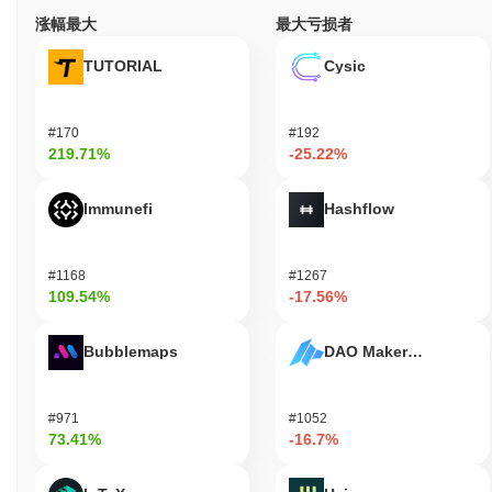
发展的加密货币领域的持续相关性和活跃性。
涨幅最大
最大亏损者
Crypto All Stars是为谁设计的？
TUTORIAL
Cysic
Crypto All Stars主要面向消费者和加密爱好者，使他们能够参与和
参与日益增长的基于区块链的游戏和收藏品世界。它提供工具和资
源，包括用户友好的界面和对各种数字资产的访问，以支持其生态
#170
#192
系统内的无缝互动。 次要参与者如创作者和开发者可以利用该平台
219.71%
-25.22%
构建和展示自己的游戏或收藏品，丰富可用产品的多样性和丰富
性。这种参与使他们能够接触到志同道合的社区，促进合作和创
新。此外，该平台可能提供质押或治理功能，允许用户对项目的发
Immunefi
Hashflow
展和方向发表意见，进一步增强他们在生态系统中的参与和投资。
Crypto All Stars是如何保障安全的？
#1168
#1267
109.54%
-17.56%
Crypto All Stars采用权益证明（PoS）共识机制，验证者负责确认
交易并维护网络的完整性。在此模型中，验证者根据他们持有的加
密货币数量和愿意“质押”的抵押品被选中提议和验证新区块。这激
Bubblemaps
DAO Maker Token
励参与者诚实行事，因为他们质押的资产在恶意行为的情况下可能
会被削减或惩罚。 该协议利用先进的加密技术，如椭圆曲线数字签
名算法（ECDSA），确保安全的身份验证和数据完整性。这种加密
#971
#1052
技术保护网络免受未经授权的访问，并确保交易可验证且防篡改。
73.41%
-16.7%
激励机制通过质押奖励对齐，为参与者提供基于其对网络贡献的回
报。此外，治理流程允许利益相关者参与决策，进一步增强安全性