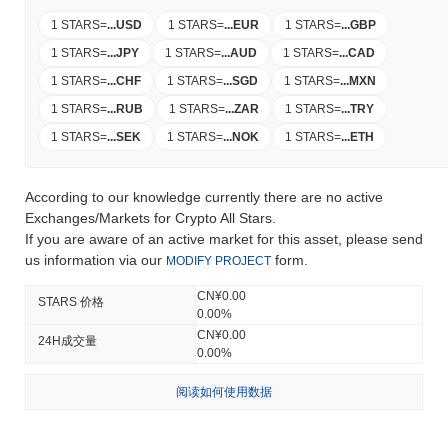
1 STARS
=
...
USD
1 STARS
=
...
EUR
1 STARS
=
...
GBP
1 STARS
=
...
JPY
1 STARS
=
...
AUD
1 STARS
=
...
CAD
1 STARS
=
...
CHF
1 STARS
=
...
SGD
1 STARS
=
...
MXN
1 STARS
=
...
RUB
1 STARS
=
...
ZAR
1 STARS
=
...
TRY
1 STARS
=
...
SEK
1 STARS
=
...
NOK
1 STARS
=
...
ETH
According to our knowledge currently there are no active
Exchanges/Markets for Crypto All Stars.
If you are aware of an active market for this asset, please send
us information via our
form.
MODIFY PROJECT
CN¥0.00
STARS 价格
0.00%
CN¥0.00
24H成交量
0.00%
阅读如何使用数据