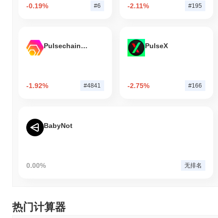
-0.19%
-2.11%
#6
#195
Pulsechain Bridged HEX (Pulsechain)
PulseX
-1.92%
-2.75%
#4841
#166
BabyNot
0.00%
无排名
热门计算器