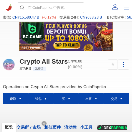
市值:
CN¥15,580.47 B
(-0.12%)
交易量 24H:
CN¥638.23 B
BTC市占率:
56
Crypto All Stars
CN¥0.00
(0.00%)
STARS
无排名
Operations on Crypto All Stars provided by CoinPaprika
赚取
钱包
买
出售
交易
0
概览
交易所
/
市场
相似币种
流动性
小工具