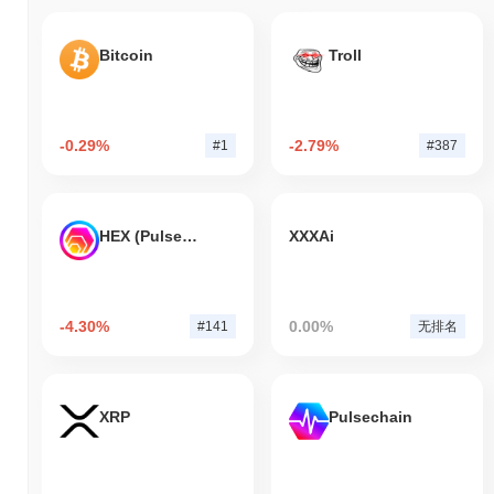
Bitcoin
Troll
-0.29%
-2.79%
#1
#387
HEX (Pulsechain)
XXXAi
-4.30%
0.00%
#141
无排名
XRP
Pulsechain