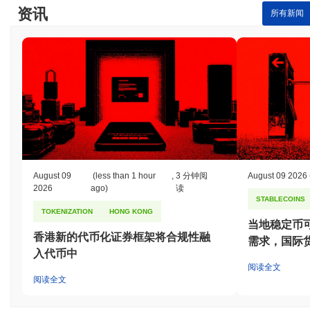
资讯
Crypto All Stars 当前的日交易量是多少?
所有新闻
截至过去24小时,Crypto All Stars 的交易量为
$0.00000000
.
Crypto All Stars 的价格范围历史是什么?
历史最高价(ATH):
$0.000058
历史最低价(ATL):
$0.00000000
Crypto All Stars 目前的交易价格低于其ATH
~95.57%
.
与更广泛的加密市场相比,Crypto All Stars 的表现如
何?
August 09
(less than 1 hour
,
3 分钟阅
August 09 2026
在过去7天里,Crypto All Stars 上涨了
0.00%
,表现优于整体加密市
2026
ago)
读
STABLECOINS
场 其下跌了
0.12%
。这表明相对于更广泛的市场势头,STARS 的价
TOKENIZATION
HONG KONG
格走势表现强劲。
当地稳定币
香港新的代币化证券框架将合规性融
需求，国际
入代币中
阅读全文
阅读全文