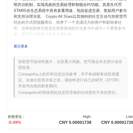
明共识机制，实现高效的交易处理和智能合约功能。其原生代币
STARS在生态系统中具有多重用途，包括促进交易、奖励用户参与
和支持治理决策。 Crypto All Stars以其独特的社交互动与加密货币
结合的方式而脱颖而出，培养了一个充满活力的用户和影响者社
区。这种创新模式使其在加密领域的社交参与中成为一个重要参与
者，吸引了休闲用户和专注爱好者。
Crypto All Stars是何时以及如何开始的？
展示更多
Crypto All Stars于2021年3月起源，当时创始团队发布了白皮书，
概述了项目的愿景和技术框架。该项目于2021年6月推出了测试
加密货币波动性极大，涉及重大风险。您可能会失去部分或全
网，允许开发者和早期用户试验其功能。经过成功测试，主网于
部投资。
2021年9月上线，标志着其正式进入市场。 早期开发专注于创建一
Coinpaprika上的所有信息仅供参考，并不构成财务或投资建
个连接用户与加密货币领域知名人物的平台，促进互动和学习。代
议。在做出投资决策之前，请始终进行自己的研究（DYOR）
币的初始分配通过2021年10月的首次代币发行（ICO）进行，筹集
并咨询合格的财务顾问。
资金以支持进一步的开发和营销工作。这些基础步骤为Crypto All
Coinpaprika对因使用此信息而导致的任何损失不承担责任。
Stars的增长和生态系统的发展奠定了基础，使其在加密领域中成为
一个独特的参与者。
Crypto All Stars接下来有什么计划？
价格变化：
High:
Low
根据官方更新，Crypto All Stars正在为计划于2024年第一季度进行
-0.09%
CNY 0.00001738
CNY 0.0000172
的重大协议升级做准备，重点是提升用户体验和可扩展性。此次升
级旨在简化交易处理并改善整体平台性能。此外，该项目还计划在