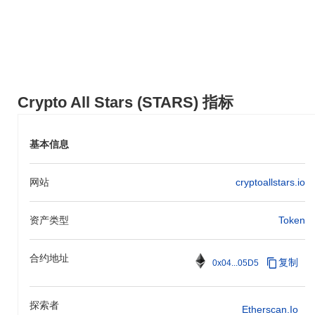
2024年第二季度推出一项新功能，允许用户创建和交易独特的数字
资产。 Crypto All Stars还在探索与其他区块链项目的战略合作伙伴
关系，以扩展其生态系统，预计将在未来几个月内发布相关公告。
这些举措旨在增强社区参与并吸引新用户，进展将通过其官方路线
图进行跟踪。
Crypto All Stars的独特之处是什么？
Crypto All Stars (STARS) 指标
Crypto All Stars通过创新的去中心化治理模型脱颖而出，使社区驱
动的决策和项目演变成为可能。该模型允许代币持有者提出和投票
基本信息
关键倡议，增强用户的归属感和参与感。该平台在Layer 1区块链上
运行，增强了其可扩展性和交易吞吐量，确保无缝的用户体验。 此
外，Crypto All Stars还融入了独特的游戏化元素，增强用户互动和
网站
cryptoallstars.io
留存。通过整合参与和成就奖励等功能，创造了一个充满活力的生
态系统，鼓励积极参与。该项目还强调互操作性，允许用户连接和
与各种区块链网络互动，从而扩展其实用性和覆盖范围。 生态系统
资产类型
Token
还通过与其他区块链项目和平台的战略合作伙伴关系得到进一步丰
富，这些合作促进了跨平台功能并扩大了可供用户使用的服务范
围。这些元素共同促进了Crypto All Stars在不断发展的去中心化应
合约地址
复制
0x04...05D5
用和社区参与领域中的独特角色。
你可以在Crypto All Stars上做什么？
探索者
Etherscan.io