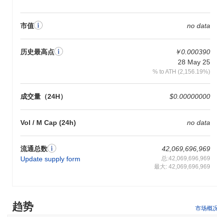
STARS代币在Crypto All Stars生态系统中具有多种实用功能。用户
可以使用STARS支付交易费用，实现与平台上构建的去中心化应用
（dApps）的无缝互动。持有者可以选择质押他们的代币，为网络
市值
no data
安全做出贡献，同时可能获得奖励。此外，STARS还可用于治理投
票，允许持有者参与有关项目未来方向的决策过程。 对于开发者而
言，Crypto All Stars提供工具和资源，以构建和集成dApps，增强
历史最高点
￥0.000390
生态系统的整体功能。该平台支持多种钱包，使用户能够高效管理
28 May 25
其STARS代币。此外，生态系统可能包括市场和桥梁，促进
% to ATH (2,156.19%)
STARS在不同环境中的交换和使用，促进一个充满活力的社区和多
样化的应用。总体而言，Crypto All Stars为用户、持有者和开发者
成交量（24H）
$0.00000000
提供了一整套全面的实用工具。
Crypto All Stars仍然活跃或相关吗？
Vol / M Cap (24h)
no data
Crypto All Stars仍然活跃，最近的发展表明其在加密领域的持续相
关性。截至2023年9月，该项目宣布了一项重大升级，旨在提升用
流通总数
42,069,696,969
户体验并扩展其功能。此更新反映了对持续改进和适应市场需求的
Update supply form
总:42,069,696,969
承诺。 该项目在多个交易平台上保持存在，确保用户的流动性和可
最大: 42,069,696,969
访问性。此外，它还参与了增强其生态系统的合作伙伴关系，允许
与其他区块链项目和服务的集成。这些合作增强了其实用性和用户
参与度，进一步巩固了其在去中心化金融领域的地位。 此外，积极
的治理提案正在讨论中，展示了社区参与和决策过程，使项目与用
趋势
户基础的利益保持一致。这些指标共同支持Crypto All Stars在快速
市场概