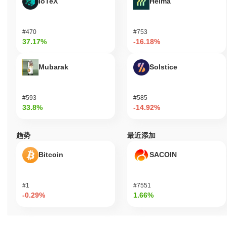
IoTeX
Heima
和韧性。定期审计和对多客户端多样性的关注也有助于Crypto All
Stars网络的整体稳健性，确保其在潜在漏洞面前保持安全。
Crypto All Stars是否面临任何争议或风险？
#470
#753
37.17%
-16.18%
Crypto All Stars在2023年初面临了一些与社区治理争议相关的问
题。这些问题源于利益相关者对项目方向和决策过程的分歧。这导
Mubarak
Solstice
致社区参与和信任的暂时下降。作为回应，团队实施了一系列治理
改革，旨在提高决策过程的透明度和包容性。这些改革包括引入更
结构化的投票系统和定期的社区论坛，以促进开放对话。 此外，该
项目还遇到了区块链平台典型的技术风险，例如智能合约中的潜在
#593
#585
33.8%
-14.92%
漏洞。为了解决这些问题，团队进行了多次安全审计，并建立了漏
洞奖励计划，以激励社区报告漏洞。持续的风险包括市场波动和监
管审查，通过保持透明的开发过程和与监管机构的互动来确保合规
趋势
最近添加
性。
Bitcoin
SACOIN
Crypto All Stars (STARS) 常见问题 – 关键指标
与市场洞察
#1
#7551
我在哪里可以购买 Crypto All Stars (STARS)?
-0.29%
1.66%
Crypto All Stars (STARS) 在 centralized and decentralized 加密货
币交易所广泛可用。