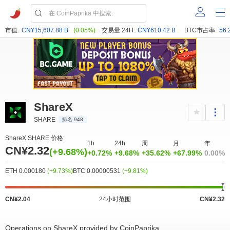
市值:
CN¥15,607.88 B
(0.05%)
交易量 24H:
CN¥610.42 B
BTC市占率:
56.
ShareX
SHARE
排名 948
ShareX SHARE 价格:
1h
24h
周
月
年
CN¥2.32
(+9.68%)
+0.72%
+9.68%
+35.62%
+67.99%
0.00%
ETH 0.000180
(+9.73%)
BTC 0.00000531
(+9.81%)
CN¥2.04
24小时范围
CN¥2.32
Operations on ShareX provided by CoinPaprika