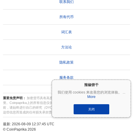
联系我们
所有代币
词汇表
方法论
隐私政策
服务条款
辣椒饼干
我们使用 cookies 来改善您的浏览体验。
...
More
重要免责声明：
加密货币具有高度波动性，存在重大风险。您可能会损失部分或全部投
资。Coinpaprika上的所有信息仅供参考，不构成财务或投资建议。在做出投资决策之
前，请始终进行自己的研究（DYOR）并咨询合格的财务顾问。Coinpaprika不对因使用
关闭
这些信息而造成的任何损失承担责任。
最新: 2026-08-09 12:37:45 UTC
© CoinPaprika 2026