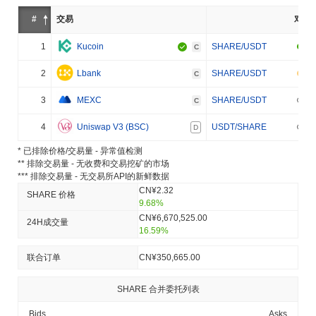
#
交易
对
1
Kucoin
SHARE/USDT
C
2
Lbank
SHARE/USDT
C
3
MEXC
SHARE/USDT
C
4
Uniswap V3 (BSC)
USDT/SHARE
D
* 已排除价格/交易量 - 异常值检测
** 排除交易量 - 无收费和交易挖矿的市场
*** 排除交易量 - 无交易所API的新鲜数据
CN¥2.32
SHARE 价格
9.68%
CN¥6,670,525.00
24H成交量
16.59%
联合订单
CN¥350,665.00
SHARE 合并委托列表
Bids
Asks