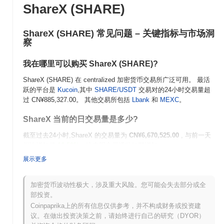
ShareX (SHARE)
ShareX (SHARE) 常见问题 – 关键指标与市场洞
察
我在哪里可以购买 ShareX (SHARE)?
ShareX (SHARE) 在 centralized 加密货币交易所广泛可用。 最活
跃的平台是
Kucoin
,其中
SHARE/USDT
交易对的24小时交易量超
过
CN¥885,327.00
。 其他交易所包括
Lbank
和
MEXC
。
ShareX 当前的日交易量是多少?
截至过去24小时,ShareX 的交易量为
CN¥6,670,525.00
, 与前一天
相比增加了
16.59%
。这表明交易活动短期增加。
展示更多
ShareX 的价格范围历史是什么?
历史最高价(ATH):
CN¥3.99
加密货币波动性极大，涉及重大风险。您可能会失去部分或全
历史最低价(ATL):
NaN
部投资。
Coinpaprika上的所有信息仅供参考，并不构成财务或投资建
ShareX 目前的交易价格低于其ATH
~41.83%
.
议。在做出投资决策之前，请始终进行自己的研究（DYOR）