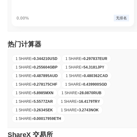
0.00%
无排名
热门计算器
1 SHARE
=
0.344210
USD
1 SHARE
=
0.297837
EUR
1 SHARE
=
0.255604
GBP
1 SHARE
=
54.3181
JPY
1 SHARE
=
0.487895
AUD
1 SHARE
=
0.480362
CAD
1 SHARE
=
0.278175
CHF
1 SHARE
=
0.439900
SGD
1 SHARE
=
5.8985
MXN
1 SHARE
=
28.0870
RUB
1 SHARE
=
5.5577
ZAR
1 SHARE
=
16.4179
TRY
1 SHARE
=
3.2634
SEK
1 SHARE
=
3.2743
NOK
1 SHARE
=
0.00017959
ETH
ShareX 交易所