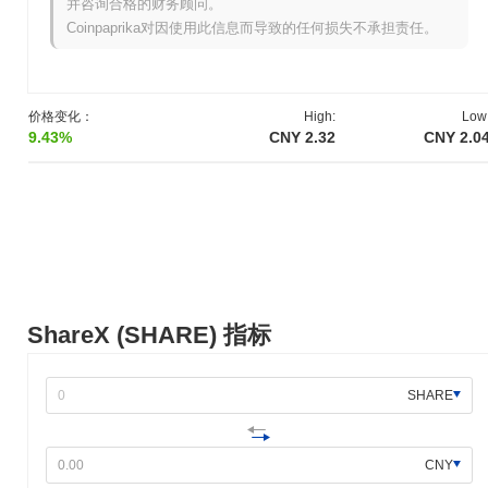
并咨询合格的财务顾问。
ShareX 当前的市值是多少?
Coinpaprika对因使用此信息而导致的任何损失不承担责任。
ShareX 的市值约为
CN¥41,803,528.00
,按市场规模在全球排名第
948 位。该数字是根据其 18 000 000 个 SHARE 代币的流通供应
量计算的。
价格变化：
High:
Low
与更广泛的加密市场相比,ShareX 的表现如何?
9.43%
CNY 2.32
CNY 2.0
在过去7天里,ShareX 上涨了
35.62%
,表现优于整体加密市场 其上
涨了
0.05%
。这表明相对于更广泛的市场势头,SHARE 的价格走势
表现强劲。
ShareX (SHARE) 指标
SHARE
CNY