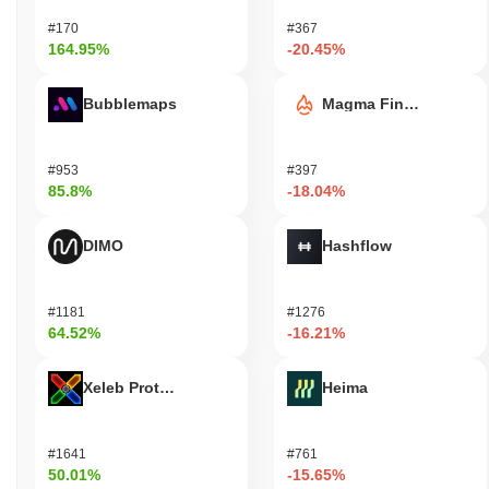
#170
#367
164.95%
-20.45%
Bubblemaps
Magma Finance
#953
#397
85.8%
-18.04%
DIMO
Hashflow
#1181
#1276
64.52%
-16.21%
Xeleb Protocol
Heima
#1641
#761
50.01%
-15.65%