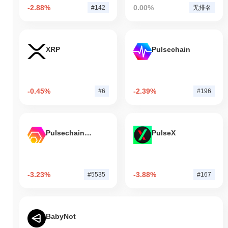
-2.88%
0.00%
#142
无排名
XRP
Pulsechain
-0.45%
-2.39%
#6
#196
Pulsechain Bridged HEX (Pulsechain)
PulseX
-3.23%
-3.88%
#5535
#167
BabyNot