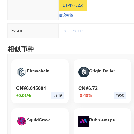
DePIN (125)
建议标签
Forum
medium.com
相似币种
Firmachain
Origin Dollar
CN¥0.045004
CN¥6.72
+0.01%
-0.40%
#949
#950
SquidGrow
Bubblemaps