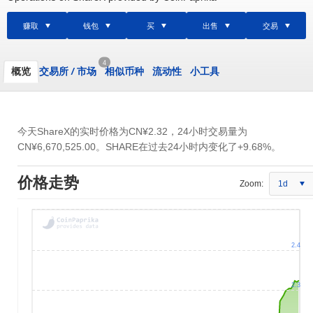
赚取
钱包
买
出售
交易
4
概览
交易所
/
市场
相似币种
流动性
小工具
今天ShareX的实时价格为
CN¥2.32
，24小时交易量为
CN¥6,670,525.00
。SHARE在过去24小时内变化了+9.68%。
价格走势
Zoom:
1d
2.4
2.3