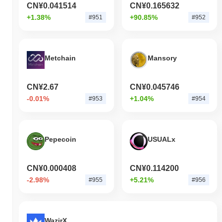
CN¥0.041514
CN¥0.165632
+1.38%
+90.85%
#951
#952
Metchain
Mansory
CN¥2.67
CN¥0.045746
-0.01%
+1.04%
#953
#954
Pepecoin
USUALx
CN¥0.000408
CN¥0.114200
-2.98%
+5.21%
#955
#956
WazirX