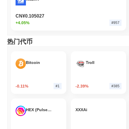
CN¥0.105027
+4.05%
#957
热门代币
Bitcoin
Troll
-0.11%
-2.39%
#1
#385
HEX (Pulsechain)
XXXAi