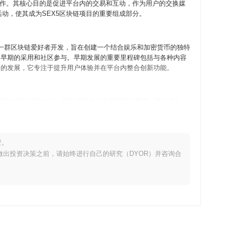
币运作。其核心目的是促进平台内的交易和互动，作为用户的交换媒
活动，使其成为SEX5区块链项目的重要组成部分。
推出。它由一群区块链爱好者开发，旨在创建一个结合娱乐和加密货币的独特
了早期的采用和社区参与。早期发展的重要里程碑包括与各种内容
目的发展，它专注于提升用户体验并在平台内整合创新功能。
括增强的可扩展性功能，旨在提高交易速度和降低费用，预计将在
序（dApps）的整合来扩展其生态系统，以增强用户参与度和实
X6900在加密领域保持竞争力。随着其发展，关注现实世界的应
资。
。在做出投资决策之前，请始终进行自己的研究（DYOR）并咨询合
增强了其生态系统内的流动性和实用性。与许多加密货币不同，它采
有者能够直接影响项目发展。这种结构不仅促进了强大的社区，还
为一个独特的参与者。
DeFi应用中的实用代币，用于质押，允许用户赚取奖励并参与治理