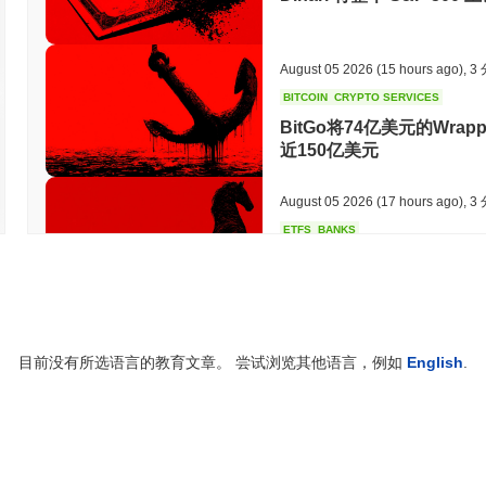
我在哪里可以购买 SEX6900 (SEX)?
SEX6900 (SEX) 在 centralized and decentralized 加密货币交易
August 05 2026
(15 hours ago)
,
3
SEX6900 当前的日交易量是多少?
BITCOIN
CRYPTO SERVICES
截至过去24小时,SEX6900 的交易量为
CN¥0.00
.
BitGo将74亿美元的Wrappe
近150亿美元
SEX6900 的价格范围历史是什么?
历史最高价(ATH):
CN¥0.002077
August 05 2026
(17 hours ago)
,
3
历史最低价(ATL):
NaN
ETFS
BANKS
意大利最大银行削减比特币
SEX6900 目前的交易价格低于其ATH
~77.09%
.
与更广泛的加密市场相比,SEX6900 的表现如何?
August 05 2026
(19 hours ago)
,
3
在过去7天里,SEX6900 上涨了
0.00%
,表现不及整体加密市场 其上涨
滞后。
目前没有所选语言的教育文章。 尝试浏览其他语言，例如
English
.
ECONOMIC DATA
WEB3
美国GDP数据上链，2026
August 05 2026
(21 hours ago)
,
3