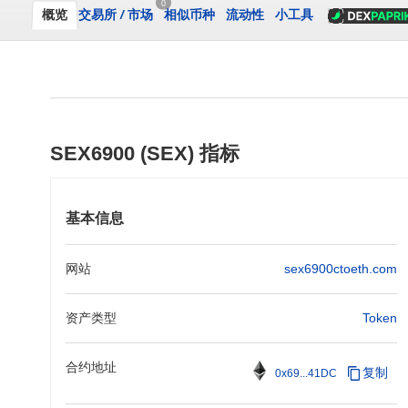
0
概览
交易所
/
市场
相似币种
流动性
小工具
SEX6900 (SEX) 指标
基本信息
网站
sex6900ctoeth.com
资产类型
Token
合约地址
复制
0x69...41DC