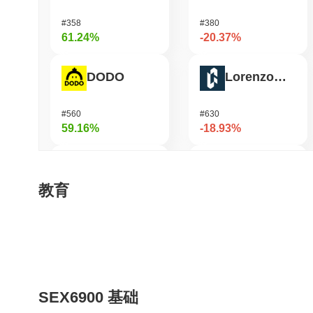
#358
#380
61.24%
-20.37%
DODO
Lorenzo Protocol
#560
#630
59.16%
-18.93%
FUNToken
elizaOS
教育
#351
#1294
57.78%
-17.25%
SKYAI
TARS AI
SEX6900 基础
#270
#1085
43.85%
-16.63%