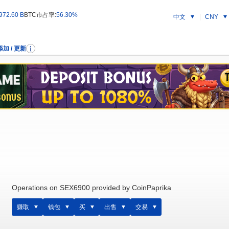
972.60 B
BTC市占率:
56.30%
中文
CNY
添加 / 更新
Operations on SEX6900 provided by CoinPaprika
赚取
钱包
买
出售
交易