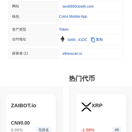
TOKENIZATION
BLACKROCK
网站
sex6900ctoeth.com
黑石将3110亿美元的欧
钱包
Coins Mobile App
资产类型
Token
August 05 2026
(23 hours ago)
,
3
CRYPTO REGULATIONS
USA
合约地址
复制
0x69...41DC
CLARITY法案的命运取
探索者
(1)
etherscan.io
August 04 2026
(1 day ago)
,
3 分
STABLECOIN
PAYMENTS
热门代币
万事达卡以18亿美元收购
August 04 2026
(1 day ago)
,
3 分
ZAIBOT.io
XRP
DEFI
TRADING
链上交易占据创纪录份额
CN¥0.00
0.00%
-1.58%
无排名
#6