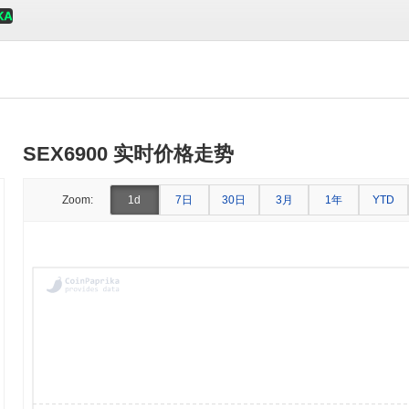
SEX6900 实时价格走势
7日
30日
3月
1年
Zoom:
1d
YTD