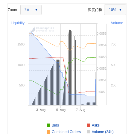
7日
Zoom:
深度门槛:
10%
Liquidity
Volume
0.0055
1500
750
0.0054
0.0053
1000
500
0.0052
0.0051
500
250
0.005
3. Aug
5. Aug
7. Aug
Bids
Asks
Combined Orders
Volume (24h)