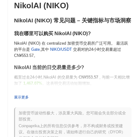
NikolAI (NIKO)
NikolAI (NIKO) 常见问题 – 关键指标与市场洞察
我在哪里可以购买 NikolAI (NIKO)?
NikolAI (NIKO) 在 centralized 加密货币交易所广泛可用。 最活跃
的平台是
Gate
,其中
NIKO/USDT
交易对的24小时交易量超过
CN¥553.57
。
NikolAI 当前的日交易量是多少?
截至过去24小时,NikolAI 的交易量为
CN¥553.57
, 与前一天相比增
加了
1,467.07%
。这表明交易活动短期增加。
NikolAI 的价格范围历史是什么?
展示更多
历史最高价(ATH):
CN¥0.017400
历史最低价(ATL):
CN¥0.00
加密货币波动性极大，涉及重大风险。您可能会失去部分或全
部投资。
NikolAI 目前的交易价格低于其ATH
~70.92%
.
Coinpaprika上的所有信息仅供参考，并不构成财务或投资建
议。在做出投资决策之前，请始终进行自己的研究（DYOR）
NikolAI 当前的市值是多少?