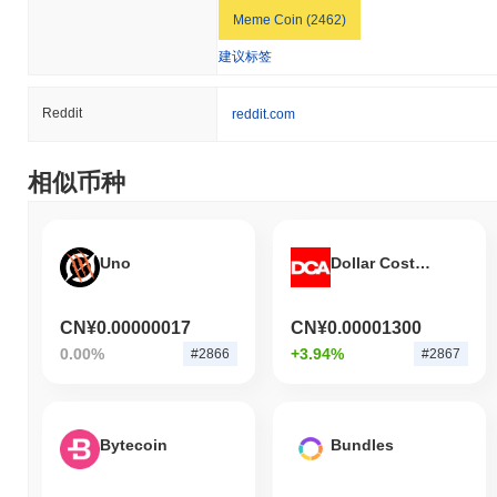
Meme Coin (2462)
建议标签
Reddit
reddit.com
相似币种
Uno
Dollar Cost Average
CN¥0.00000017
CN¥0.00001300
0.00%
+3.94%
#2866
#2867
Bytecoin
Bundles