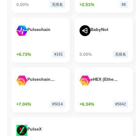
0.00%
+2.51%
无排名
#6
Pulsechain
BabyNot
+0.73%
0.00%
#191
无排名
Pulsechain Bridged HEX (Pulsechain)
eHEX (Ethereum)
+7.04%
+6.34%
#5014
#5642
PulseX