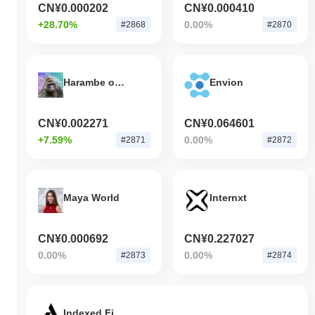
CN¥0.000202
CN¥0.000410
+28.70%
0.00%
#2868
#2870
Harambe on Solana
Envion
CN¥0.002271
CN¥0.064601
+7.59%
0.00%
#2871
#2872
Maya World
Internxt
CN¥0.000692
CN¥0.227027
0.00%
0.00%
#2873
#2874
Indexed Finance