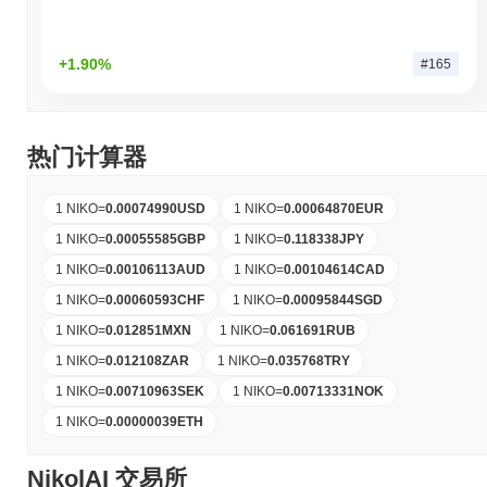
+1.90%
#165
热门计算器
1 NIKO
=
0.00074990
USD
1 NIKO
=
0.00064870
EUR
1 NIKO
=
0.00055585
GBP
1 NIKO
=
0.118338
JPY
1 NIKO
=
0.00106113
AUD
1 NIKO
=
0.00104614
CAD
1 NIKO
=
0.00060593
CHF
1 NIKO
=
0.00095844
SGD
1 NIKO
=
0.012851
MXN
1 NIKO
=
0.061691
RUB
1 NIKO
=
0.012108
ZAR
1 NIKO
=
0.035768
TRY
1 NIKO
=
0.00710963
SEK
1 NIKO
=
0.00713331
NOK
1 NIKO
=
0.00000039
ETH
NikolAI 交易所