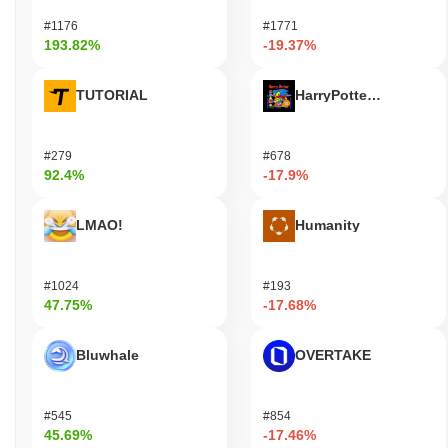
#1176
#1771
193.82%
-19.37%
TUTORIAL
HarryPotterObamaSoni
#279
#678
92.4%
-17.9%
LMAO!
Humanity
#1024
#193
47.75%
-17.68%
Bluwhale
OVERTAKE
#545
#854
45.69%
-17.46%