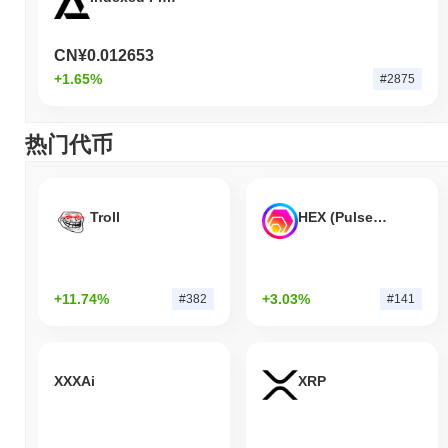
CN¥0.012653
+1.65%
#2875
热门代币
Troll
HEX (Pulsechain)
+11.74%
+3.03%
#382
#141
XXXAi
XRP