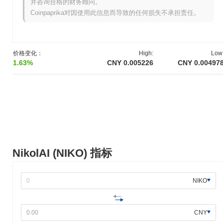
并咨询合格的财务顾问。
Coinpaprika对因使用此信息而导致的任何损失不承担责任。
NikolAI 的市值约为
CN¥5,059,637.00
,按市场规模在全球排名第
2865 位。该数字是根据其 1 000 000 000 个 NIKO 代币的流通供应
量计算的。
与更广泛的加密市场相比,NikolAI 的表现如何?
价格变化：
High:
Low
1.63%
CNY 0.005226
CNY 0.00497
在过去7天里,NikolAI 下跌了
8.40%
,表现不及整体加密市场 其上涨
了
0.87%
。这表明相对于更广泛的市场势头,NIKO 的价格走势暂时
滞后。
NikolAI (NIKO) 指标
NIKO
CNY