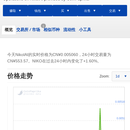
赚取
钱包
买
出售
交易
1
概览
交易所
/
市场
相似币种
流动性
小工具
今天NikolAI的实时价格为
CN¥0.005060
，24小时交易量为
CN¥553.57
。NIKO在过去24小时内变化了+1.60%。
价格走势
Zoom:
1d
0.00516
0.0051