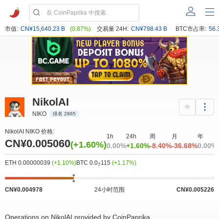
市值:
CN¥15,640.23 B
(0.87%)
交易量 24H:
CN¥798.43 B
BTC市占率:
56.
NikolAI
NIKO
排名 2865
NikolAI NIKO 价格:
1h
24h
周
月
年
CN¥0.005060
(+1.60%)
0.00%
+1.60%
-8.40%
-36.68%
0.00%
ETH 0.00000039
(+1.10%)
BTC 0.0
115
(+1.17%)
7
CN¥0.004978
24小时范围
CN¥0.005226
Operations on NikolAI provided by CoinPaprika