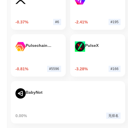
-0.37%
-2.41%
#6
#195
Pulsechain Bridged HEX (Pulsechain)
PulseX
-0.81%
-3.28%
#5596
#166
BabyNot
0.00%
无排名