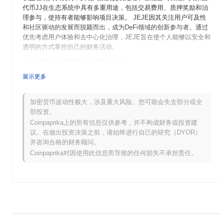
代币JJ在生态系统中具有多重用途，包括交易费用、质押奖励和治
理参与，使持有者能够影响项目决策。 JEJE因其关注用户可及性
和社区驱动的发展而脱颖而出，成为DeFi领域的创新参与者。通过
优先考虑用户体验和去中心化治理，JEJE旨在使个人能够以安全和
透明的方式掌控自己的财务活动。
JEJE是何时以及如何开始的？
展示更多
JEJE起源于2021年3月，当时创始团队发布了白皮书，概述了项目
的愿景和技术框架。该项目于2021年6月推出了测试网，允许开发
者和早期用户试验其功能。经过成功测试，主网于2021年9月上
加密货币波动性极大，涉及重大风险。您可能会失去部分或全
线，标志着代币正式进入市场。 早期开发集中在创建一个强大的生
部投资。
态系统，以促进去中心化应用和用户参与。JEJE代币的初始分配通
Coinpaprika上的所有信息仅供参考，并不构成财务或投资建
过公平启动模型于2021年10月进行，确保社区广泛参与，而不受传
议。在做出投资决策之前，请始终进行自己的研究（DYOR）
统筹款方法的限制。这些基础步骤确立了JEJE的增长轨迹，并为其
并咨询合格的财务顾问。
持续发展和社区参与奠定了基础。
Coinpaprika对因使用此信息而导致的任何损失不承担责任。
JEJE接下来有什么计划？
根据官方更新，JEJE正在为计划于2024年第一季度进行的重要协
议升级做准备，旨在增强可扩展性和性能。此次升级将引入旨在改
善用户体验和交易效率的新功能。此外，JEJE还计划在2024年第
二季度与一家领先的区块链平台建立战略合作伙伴关系，预计将扩
大其生态系统并增加采用率。治理决策也在即，将于2024年中期进