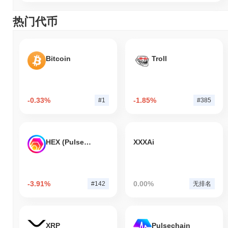
热门代币
Bitcoin
Troll
-0.33%
-1.85%
#1
#385
HEX (Pulsechain)
XXXAi
-3.91%
0.00%
#142
无排名
XRP
Pulsechain