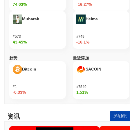
团队迅速解决了这一问题，通过对受影响的智能合约部署补丁并进
74.03%
-16.27%
行全面审计，以确保系统的完整性。他们还启动了一个漏洞奖励计
划，以鼓励社区成员报告任何进一步的漏洞。 此外，社区内关于治
Mubarak
Heima
理决策的讨论也在进行，特别是关于资金分配和项目方向的问题。
团队积极与社区互动，以解决这些问题，实施更透明的决策过程。
JEJE面临的持续风险包括市场波动和监管审查，这在加密领域是常
#573
#749
见的。团队继续通过定期审计、与利益相关者的透明沟通以及遵循
43.45%
-16.1%
最佳开发和安全实践来减轻这些风险。
JEJE (JJ) 常见问题 – 关键指标与市场洞察
趋势
最近添加
Bitcoin
SACOIN
我在哪里可以购买 JEJE (JJ)?
JEJE (JJ) 在 centralized and decentralized 加密货币交易所广泛可
用。
#1
#7549
-0.33%
1.51%
JEJE 当前的日交易量是多少?
截至过去24小时,JEJE 的交易量为
CN¥0.00
.
资讯
JEJE 的价格范围历史是什么?
所有新闻
历史最高价(ATH):
CN¥0.00000040