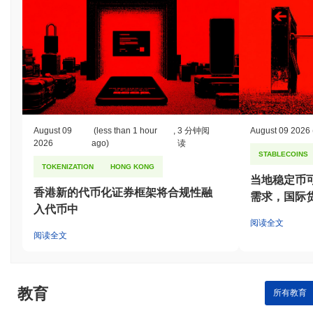
历史最低价(ATL):
CN¥0.00
JEJE 目前的交易价格低于其ATH
~99.62%
.
与更广泛的加密市场相比,JEJE 的表现如何?
在过去7天里,JEJE 上涨了
0.00%
,表现优于整体加密市场 其下跌了
0.17%
。这表明相对于更广泛的市场势头,JJ 的价格走势表现强
劲。
August 09
(less than 1 hour
,
3 分钟阅
August 09 2026
2026
ago)
读
STABLECOINS
TOKENIZATION
HONG KONG
当地稳定币
香港新的代币化证券框架将合规性融
需求，国际
入代币中
阅读全文
阅读全文
教育
所有教育