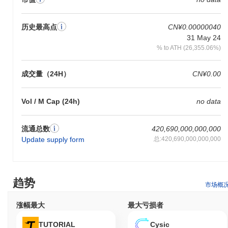
网络，同时让他们获得潜在的奖励。此外，JEJE可能提供治理功
能，允许持有者对影响项目方向和发展的提案进行投票。 对于开发
者而言，JEJE提供了构建dApps和集成的工具，促进了生态系统内
历史最高点
CN¥0.00000040
的创新。该平台支持各种应用，包括允许用户管理其JEJE代币的钱
31 May 24
包，以及可以用于交易的市场。此外，JEJE可能提供链外福利，如
% to ATH (26,355.06%)
折扣、会员特权或奖励，以鼓励用户参与生态系统，增强其整体实
用性和吸引力。
成交量（24H）
CN¥0.00
JEJE仍然活跃或相关吗？
JEJE通过2023年9月宣布的最新治理提案保持活跃，该提案专注于
Vol / M Cap (24h)
no data
增强社区参与和平台功能。当前的开发工作集中在提高交易效率和
扩大生态系统的实用性。该项目还与多个去中心化应用建立了合作
伙伴关系，允许在更广泛的区块链空间内增加集成和使用。 市场存
流通总数
420,690,000,000,000
在通过多个交易所的一致交易量来表明，反映出投资者和用户的持
Update supply form
总:420,690,000,000,000
续兴趣。此外，该项目的社交媒体渠道保持活跃，定期更新和与社
区互动，进一步支持其在加密货币领域的相关性。这些指标共同确
认JEJE在其领域中继续具有重要性。
趋势
JEJE是为谁设计的？
市场概
JEJE是为开发者和消费者设计的，使他们能够参与平台的独特功能
涨幅最大
最大亏损者
和特性。它提供了必要的工具和资源，包括SDK和API，以促进开
发和集成到各种应用中。这使得开发者能够构建创新解决方案，而
TUTORIAL
Cysic