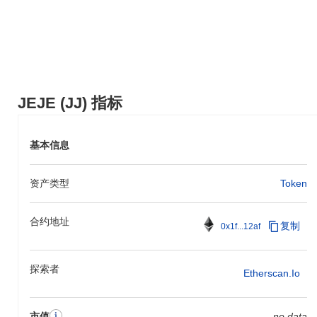
行社区投票，以确定未来的发展优先事项。这些里程碑旨在巩固
JEJE在市场中的地位，并促进更强的社区参与。对这些倡议的进展
将通过官方渠道和更新进行跟踪。
JEJE的独特之处是什么？
JEJE通过其创新的二层架构脱颖而出，相较于传统区块链解决方
JEJE (JJ) 指标
案，增强了交易吞吐量并减少了延迟。该设计利用先进的分片技
术，允许并行处理交易，从而显著提升可扩展性。此外，JEJE结合
了权益证明和委托治理的独特共识机制，赋予社区积极参与决策过
基本信息
程的权力。 生态系统通过与各种去中心化应用和平台的战略合作伙
伴关系得以丰富，促进了不同区块链网络之间的无缝互操作性。
JEJE还提供了一套强大的开发者工具，包括SDK和API，简化了第
资产类型
Token
三方应用的集成，提升了整体用户体验。此外，其对隐私的承诺通
过实施零知识证明得以体现，确保用户交易保持机密，同时遵守监
管标准。这些特性共同使JEJE在不断发展的加密货币领域中成为一
合约地址
复制
0x1f...12af
个前瞻性的项目。
你可以用JEJE做什么？
探索者
Etherscan.io
JEJE在其生态系统中提供多种实用功能。该代币主要用于交易费
用，使用户能够发送价值并与其区块链上构建的去中心化应用
（dApps）进行交互。JEJE的持有者可以参与质押，这有助于保护
市值
no data