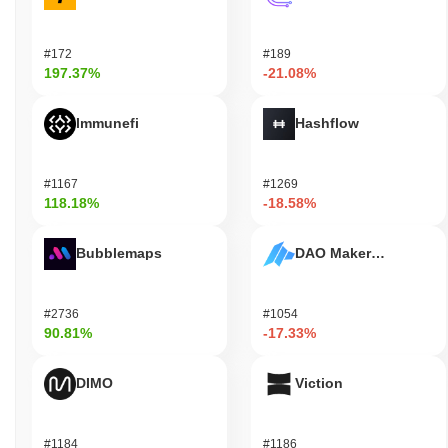
消费者则可以利用该平台进行交易和其他服务。 次要参与者，如验
证者和流动性提供者，通过质押和治理机制参与，贡献网络的安全
性和决策过程。通过涉及这些多样化的用户群体，JEJE促进了一个
#172
#189
支持技术开发和用户参与的协作生态系统，最终增强了平台的整体
197.37%
-21.08%
实用性和采用率。
JEJE是如何保障安全的？
Immunefi
Hashflow
JEJE采用权益证明（PoS）共识机制，验证者负责确认交易并维护
网络的完整性。验证者的选择基于他们持有的JEJE代币数量以及愿
#1167
#1269
意作为抵押“质押”的代币数量。该模型激励参与者诚实行事，因为
118.18%
-18.58%
恶意行为可能导致削减，即他们质押的部分代币被没收。 该网络利
用先进的加密技术，包括椭圆曲线数字签名算法（ECDSA），以确
Bubblemaps
DAO Maker Token
保安全的身份验证和数据完整性。这种加密技术保护交易免受未经
授权的访问，并确保只有合法参与者可以验证交易。 通过质押奖励
进一步强化了激励对齐，这些奖励分配给验证者，以表彰他们对网
络的贡献。此外，该协议还包含治理机制，允许代币持有者参与决
#2736
#1054
90.81%
-17.33%
策过程，增强社区参与和监督。定期审计和对客户多样性的关注也
有助于JEJE网络的整体安全性和韧性。
DIMO
Viction
JEJE是否面临任何争议或风险？
JEJE在2023年初面临了一些与其智能合约基础设施相关的安全风
险争议。发现了一处漏洞，可能允许未经授权访问用户资金。开发
#1184
#1186