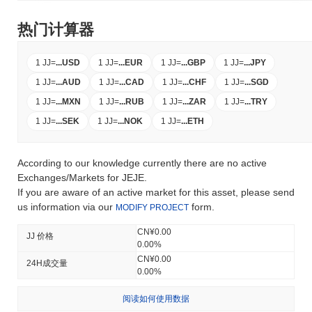
热门计算器
1 JJ
=
...
USD
1 JJ
=
...
EUR
1 JJ
=
...
GBP
1 JJ
=
...
JPY
1 JJ
=
...
AUD
1 JJ
=
...
CAD
1 JJ
=
...
CHF
1 JJ
=
...
SGD
1 JJ
=
...
MXN
1 JJ
=
...
RUB
1 JJ
=
...
ZAR
1 JJ
=
...
TRY
1 JJ
=
...
SEK
1 JJ
=
...
NOK
1 JJ
=
...
ETH
According to our knowledge currently there are no active
Exchanges/Markets for JEJE.
If you are aware of an active market for this asset, please send
us information via our
form.
MODIFY PROJECT
CN¥0.00
JJ 价格
0.00%
CN¥0.00
24H成交量
0.00%
阅读如何使用数据