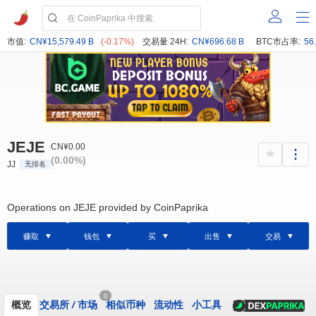
市值:
CN¥15,579.49 B
(-0.17%)
交易量 24H:
CN¥696.68 B
BTC市占率:
56
JEJE
CN¥0.00
(0.00%)
JJ
无排名
Operations on JEJE provided by CoinPaprika
赚取
钱包
买
出售
交易
0
概览
交易所
/
市场
相似币种
流动性
小工具