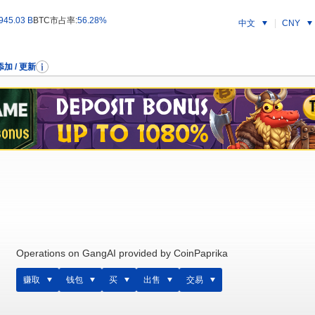
945.03 B
BTC市占率:
56.28%
中文
CNY
添加 / 更新
Operations on GangAI provided by CoinPaprika
赚取
钱包
买
出售
交易