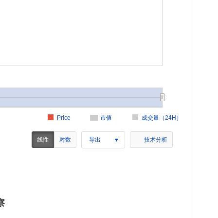
Price
市值
成交量（24H）
线性
对数
导出
技术分析
察