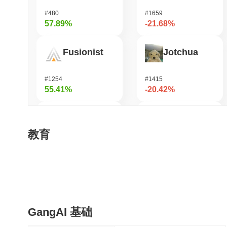
#480
#1659
57.89%
-21.68%
Fusionist
Jotchua
#1254
#1415
55.41%
-20.42%
Biconomy
Infinex
教育
#408
#686
54.08%
-19.12%
Zerobase
龙虾 (Lobster)
GangAI 基础
#435
#577
53.76%
-18.42%