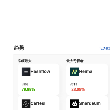
趋势
市场概
涨幅最大
最大亏损者
Hashflow
Heima
#902
#719
79.99%
-28.08%
Cartesi
Shardeum