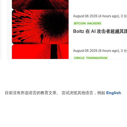
August 06 2026
(4 hours ago)
,
3 
BITCOIN
HACKERS
Boltz 在 AI 攻击者
August 06 2026
(6 hours ago)
,
3 
CIRCLE
TOKENIZATION
华尔街最大名字现已保障Cir
August 06 2026
(8 hours ago)
,
3 
目前没有所选语言的教育文章。 尝试浏览其他语言，例如
English
.
STABLECOINS
CRYPTO REGULATIO
美国和英国加深稳定币对齐，
August 06 2026
(10 hours ago)
,
3