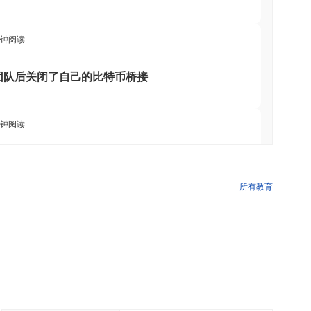
分钟阅读
超越其团队后关闭了自己的比特币桥接
分钟阅读
cle的Arc区块链
所有教育
分钟阅读
NS
GENIUS法案规则推迟至2027年
 分钟阅读