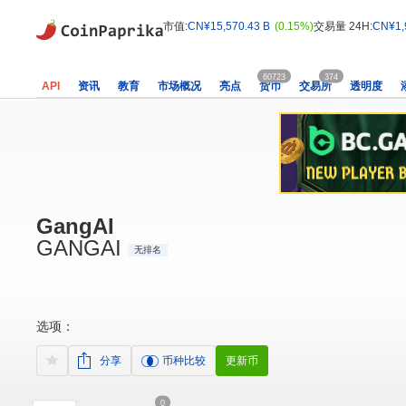
市值:
CN¥15,570.43 B
(0.15%)
交易量 24H:
CN¥1,
60723
374
API
资讯
教育
市场概况
亮点
货币
交易所
透明度
GangAI
GANGAI
无排名
选项：
分享
币种比较
更新币
0