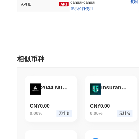
复制
gangai-gangai
API ID
显示如何使用
趋势
最近添加
Hyperliquid
SACOIN
#10
#6616
-2.6%
-3.52%
相似币种
2044 Nuclear Apocalypse
InsuranceFI
CN¥0.00
CN¥0.00
0.00%
0.00%
无排名
无排名