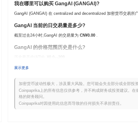
我在哪里可以购买 GangAI (GANGAI)?
GangAI (GANGAI) 在 centralized and decentralized 加密货币
GangAI 当前的日交易量是多少?
截至过去24小时,GangAI 的交易量为
CN¥0.00
.
GangAI 的价格范围历史是什么?
历史最高价(ATH):
¥0.0
209
12
历史最低价(ATL):
CN¥0.00
展示更多
GangAI 目前的交易价格低于其ATH
~99.45%
.
加密货币波动性极大，涉及重大风险。您可能会失去部分或全部投
与更广泛的加密市场相比,GangAI 的表现如何?
Coinpaprika上的所有信息仅供参考，并不构成财务或投资建议
格的财务顾问。
在过去7天里,GangAI 上涨了
0.00%
,表现不及整体加密市场 其上涨了
Coinpaprika对因使用此信息而导致的任何损失不承担责任。
时滞后。