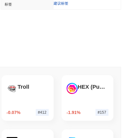
建议标签
标签
保管的情况下进行加密质押
 分钟阅读
证者奖励以将质押限制在50%
钟阅读
00 上链以供美国自托管钱包使用
Troll
HEX (Pulsechain)
钟阅读
-0.07%
-1.91%
#412
#157
d Bitcoin转移至Chainlink，LayerZero迁移接