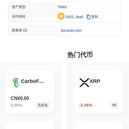
CRYPTO SERVICES
BANKS
资产类型
Token
BNY希望机构在不离开其
合约地址
复制
0x52...fea0
August 05 2026
(22 hours ago)
,
3
探索者
(1)
bscscan.com
ETHEREUM
DEFI
以太坊研究人员希望燃烧验
热门代币
August 05 2026
(1 day ago)
,
3 分
TOKENIZATION
CIRCLE
Dinari 将整个 S&P 5
CarboFoot
XRP
CN¥0.00
August 05 2026
(1 day ago)
,
3 分
0.00%
-2.46%
无排名
#6
BITCOIN
CRYPTO SERVICES
BitGo将74亿美元的Wrappe
近150亿美元