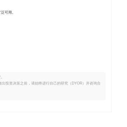
交易所广泛可用。
资。
。在做出投资决策之前，请始终进行自己的研究（DYOR）并咨询合
0.15%
。这表明相对于更广泛的市场势头,GANGAI 的价格走势暂