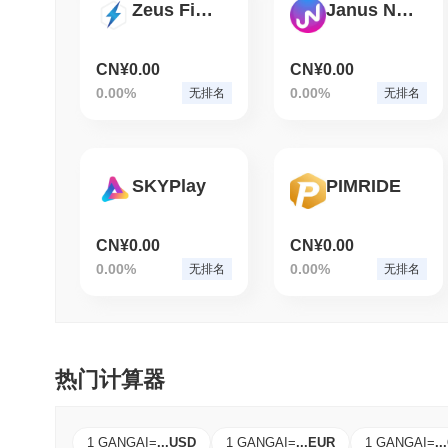
Zeus Finance
Janus Network
CN¥0.00
CN¥0.00
0.00%
0.00%
无排名
无排名
SKYPlay
PIMRIDE
CN¥0.00
CN¥0.00
0.00%
0.00%
无排名
无排名
热门计算器
1 GANGAI
=
...
USD
1 GANGAI
=
...
EUR
1 GANGAI
=
...